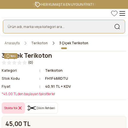
HER KUMAŞTA EN UYGUN FİYAT!
Anasayfa
Terikoton
3 Çiçek Terikoton
3 Çiçek Terikoton
Yeni
(0)
Kategori
Terikoton
Stok Kodu
FH1F46RDTU
Fiyat
40,91 TL + KDV
*45,00 TL den başlayan taksitlerle!
Stokta Yok
Dikim Rehberi
45,00 TL