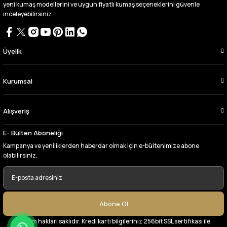
çıktı. bu zamana kadar sorun yaşamadım
yeni kumaş modellerini ve uygun fiyatlı kumaş seçeneklerini güvenle
uygun fiyatlarından ve kalitesinden dolayı
inceleyebilirsiniz.
tercih ettiğim kumaşçi
D... Ç... | 27/06/2026
Üyelik
Çok memnun kaldım,teşekkürler
A... Y... | 13/06/2026
Kurumsal
Deneyimini Paylaş
Alışveriş
E- Bülten Aboneliği
Kampanya ve yeniliklerden haberdar olmak için e-bültenimize abone
olabilirsiniz.
Abone Ol
© Tüm hakları saklıdır. Kredi kartı bilgileriniz 256bit SSL sertifikası ile