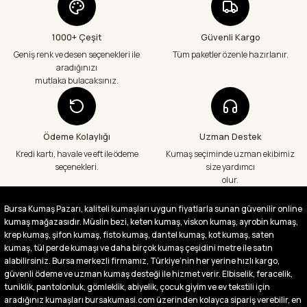
Abdurrahman Samsur | 24/07/2026
1000+ Çeşit
Güvenli Kargo
Aradığım kumaşçı artık hep buradan alış
veriş yapacağım in şa Allah çünkü 4 farklı
Geniş renk ve desen seçenekleri ile
Tüm paketler özenle hazırlanır.
kumaş aldım hem ölçü olarak hem
aradığınızı
görüntü,doku olarak çok memnun kaldım
mutlaka bulacaksınız.
emeği geçenlere teşekkür ediyorum
A... S... | 24/07/2026
Ödeme Kolaylığı
Uzman Destek
Fiyatlar uygun ve çok fazla seçenek var
başka bir yerde bu kadar çeşit görmedim
Kredi kartı, havale ve eft ile ödeme
Kumaş seçiminde uzman ekibimiz
büyük kolaylık emeği geçenlere teşekkür
seçenekleri.
size yardımcı
ediyorum
olur.
Abdurrahman Samsur | 24/07/2026
Bursa Kumaş Pazarı, kaliteli kumaşları uygun fiyatlarla sunan güvenilir online
kumaş mağazasıdır. Müslin bezi, keten kumaş, viskon kumaş, ayrobin kumaş,
Buradan ikinci alışverişim ikisinden de çok
memnun kaldım teşekkürler.
krep kumaş, şifon kumaş, fisto kumaş, dantel kumaş, kot kumaş, saten
kumaş, tül perde kumaşı ve daha birçok kumaş çeşidini metre ile satın
Büşra Singeç | 02/07/2026
alabilirsiniz. Bursa merkezli firmamız, Türkiye’nin her yerine hızlı kargo,
güvenli ödeme ve uzman kumaş desteği ile hizmet verir. Elbiselik, feracelik,
tuniklik, pantolonluk, gömleklik, abiyelik, çocuk giyim ve ev tekstili için
Bursa kumaş pazarından defalarca kumaş
aldım videoda anlatılıp gosterildigi gibi
aradığınız kumaşları bursakumasi.com üzerinden kolayca sipariş verebilir, en