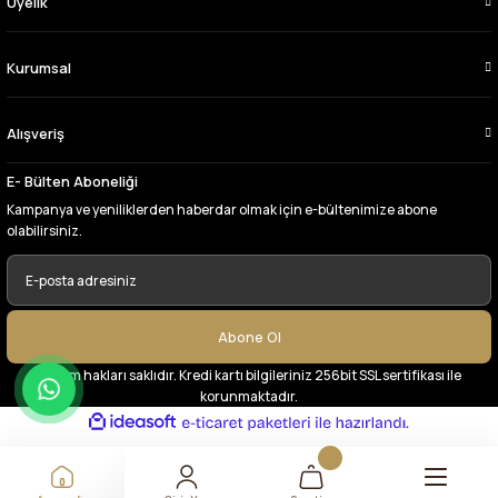
Üyelik
tercih ettiğim kumaşçi
D... Ç... | 27/06/2026
Kurumsal
Çok memnun kaldım,teşekkürler
Alışveriş
A... Y... | 13/06/2026
E- Bülten Aboneliği
Deneyimini Paylaş
Kampanya ve yeniliklerden haberdar olmak için e-bültenimize abone
olabilirsiniz.
Abone Ol
© Tüm hakları saklıdır. Kredi kartı bilgileriniz 256bit SSL sertifikası ile
korunmaktadır.
ideasoft
ile
e-
hazırlandı.
ticaret
paketleri