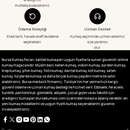
mutlaka bulacaksınız.
Aradığım kumaşçı artık hep buradan alış
veriş yapacağım in şa Allah çünkü 4 farklı
kumaş aldım hem ölçü olarak hem
görüntü,doku olarak çok memnun kaldım
Ödeme Kolaylığı
Uzman Destek
emeği geçenlere teşekkür ediyorum
Kredi kartı, havale ve eft ile ödeme
Kumaş seçiminde uzman ekibimiz
A... S... | 24/07/2026
seçenekleri.
size yardımcı
olur.
Fiyatlar uygun ve çok fazla seçenek var
başka bir yerde bu kadar çeşit görmedim
Bursa Kumaş Pazarı, kaliteli kumaşları uygun fiyatlarla sunan güvenilir online
büyük kolaylık emeği geçenlere teşekkür
kumaş mağazasıdır. Müslin bezi, keten kumaş, viskon kumaş, ayrobin kumaş,
ediyorum
krep kumaş, şifon kumaş, fisto kumaş, dantel kumaş, kot kumaş, saten
Abdurrahman Samsur | 24/07/2026
kumaş, tül perde kumaşı ve daha birçok kumaş çeşidini metre ile satın
alabilirsiniz. Bursa merkezli firmamız, Türkiye’nin her yerine hızlı kargo,
güvenli ödeme ve uzman kumaş desteği ile hizmet verir. Elbiselik, feracelik,
Buradan ikinci alışverişim ikisinden de çok
tuniklik, pantolonluk, gömleklik, abiyelik, çocuk giyim ve ev tekstili için
memnun kaldım teşekkürler.
aradığınız kumaşları bursakumasi.com üzerinden kolayca sipariş verebilir, en
Büşra Singeç | 02/07/2026
yeni kumaş modellerini ve uygun fiyatlı kumaş seçeneklerini güvenle
inceleyebilirsiniz.
Bursa kumaş pazarından defalarca kumaş
aldım videoda anlatılıp gosterildigi gibi
çıktı. bu zamana kadar sorun yaşamadım
uygun fiyatlarından ve kalitesinden dolayı