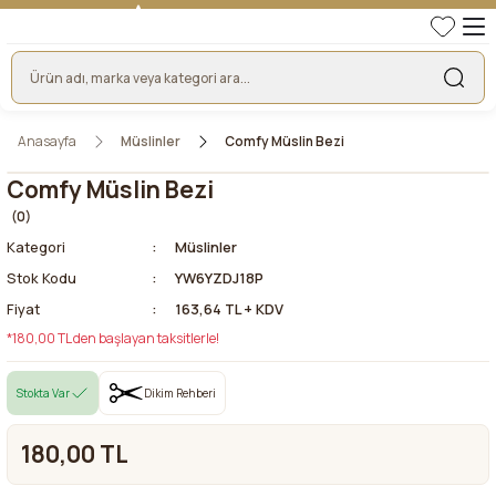
TÜRKİYE'NİN LİDER KUMAŞ FİRMASI
HER KUMAŞTA EN UYGUN FİYAT!
46 YILLIK BURSA KUMAŞ PAZARI GÜVENCESİ!
BURSA KUMAŞ PAZARI TEK RESMİ WEB SİTESİ!
Anasayfa
Müslinler
Comfy Müslin Bezi
Comfy Müslin Bezi
(0)
Kategori
Müslinler
Stok Kodu
YW6YZDJ18P
Fiyat
163,64 TL + KDV
*180,00 TL den başlayan taksitlerle!
Stokta Var
Dikim Rehberi
180,00 TL