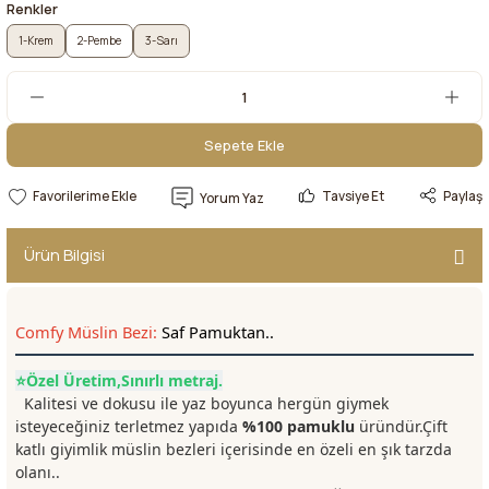
Renkler
1-Krem
2-Pembe
3-Sarı
Sepete Ekle
Sepete Ekle
Tavsiye Et
Paylaş
Yorum Yaz
Ürün Bilgisi
Comfy Müslin Bezi:
Saf Pamuktan..
⭐Özel Üretim,Sınırlı metraj.
Kalitesi ve dokusu ile yaz boyunca hergün giymek
isteyeceğiniz terletmez yapıda
%100 pamuklu
üründür.Çift
katlı giyimlik müslin bezleri içerisinde en özeli en şık tarzda
olanı..