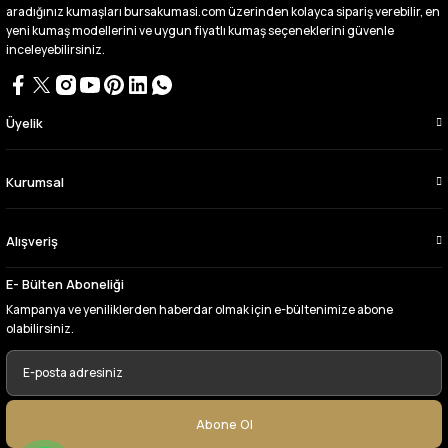
aldım videoda anlatılıp gosterildigi gibi
aradığınız kumaşları bursakumasi.com üzerinden kolayca sipariş verebilir, en
çıktı. bu zamana kadar sorun yaşamadım
yeni kumaş modellerini ve uygun fiyatlı kumaş seçeneklerini güvenle
uygun fiyatlarından ve kalitesinden dolayı
inceleyebilirsiniz.
tercih ettiğim kumaşçi
D... Ç... | 27/06/2026
Üyelik
Çok memnun kaldım,teşekkürler
A... Y... | 13/06/2026
Kurumsal
Deneyimini Paylaş
Alışveriş
E- Bülten Aboneliği
Kampanya ve yeniliklerden haberdar olmak için e-bültenimize abone
olabilirsiniz.
Abone Ol