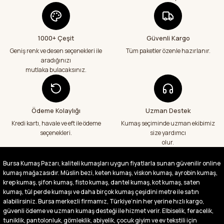
geçenlere teşekkür ediyorum
Abdurrahman Samsur | 24/07/2026
1000+ Çeşit
Güvenli Kargo
Aradığım kumaşçı artık hep buradan alış
veriş yapacağım in şa Allah çünkü 4 farklı
Geniş renk ve desen seçenekleri ile
Tüm paketler özenle hazırlanır.
kumaş aldım hem ölçü olarak hem
aradığınızı
görüntü,doku olarak çok memnun kaldım
mutlaka bulacaksınız.
emeği geçenlere teşekkür ediyorum
A... S... | 24/07/2026
Ödeme Kolaylığı
Uzman Destek
Fiyatlar uygun ve çok fazla seçenek var
başka bir yerde bu kadar çeşit görmedim
Kredi kartı, havale ve eft ile ödeme
Kumaş seçiminde uzman ekibimiz
büyük kolaylık emeği geçenlere teşekkür
seçenekleri.
size yardımcı
ediyorum
olur.
Abdurrahman Samsur | 24/07/2026
Bursa Kumaş Pazarı, kaliteli kumaşları uygun fiyatlarla sunan güvenilir online
kumaş mağazasıdır. Müslin bezi, keten kumaş, viskon kumaş, ayrobin kumaş,
Buradan ikinci alışverişim ikisinden de çok
memnun kaldım teşekkürler.
krep kumaş, şifon kumaş, fisto kumaş, dantel kumaş, kot kumaş, saten
kumaş, tül perde kumaşı ve daha birçok kumaş çeşidini metre ile satın
Büşra Singeç | 02/07/2026
alabilirsiniz. Bursa merkezli firmamız, Türkiye’nin her yerine hızlı kargo,
güvenli ödeme ve uzman kumaş desteği ile hizmet verir. Elbiselik, feracelik,
tuniklik, pantolonluk, gömleklik, abiyelik, çocuk giyim ve ev tekstili için
Bursa kumaş pazarından defalarca kumaş