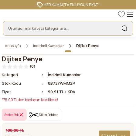
HER KUMAŞTA EN UYGUN FİYAT!
Anasayfa
İndirimli Kumaşlar
Dijitex Penye
Dijitex Penye
(0)
Kategori
İndirimli Kumaşlar
Stok Kodu
8B72YWMM2P
Fiyat
90,91 TL + KDV
*75,00 TL den başlayan taksitlerle!
Stokta Yok
Dikim Rehberi
100,00 TL