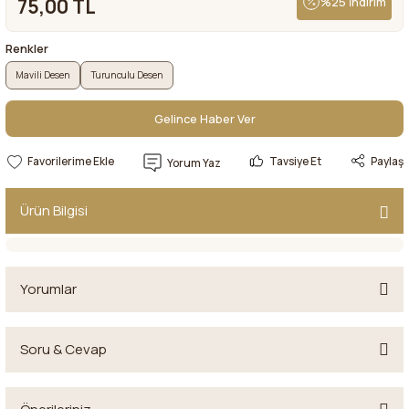
75,00 TL
%25 İndirim
Renkler
Mavili Desen
Turunculu Desen
Gelince Haber Ver
Gelince Haber Ver
Tavsiye Et
Paylaş
Yorum Yaz
Ürün Bilgisi
Yorumlar
Soru & Cevap
Bu ürüne ilk yorumu siz yapın!
En bilgisi lütfen