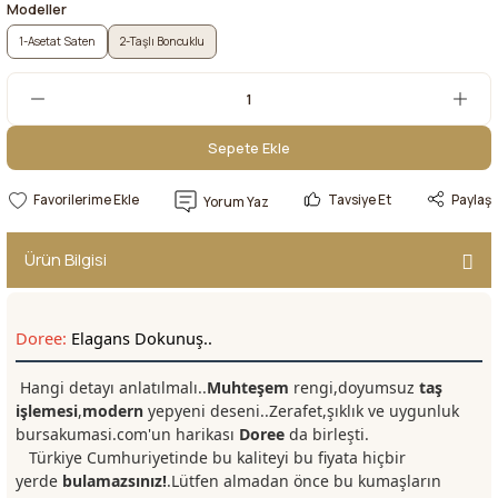
Modeller
1-Asetat Saten
2-Taşlı Boncuklu
Sepete Ekle
Sepete Ekle
Tavsiye Et
Paylaş
Yorum Yaz
Ürün Bilgisi
Doree:
Elagans Dokunuş..
Hangi detayı anlatılmalı..
Muhteşem
rengi,doyumsuz
taş
işlemesi
,
modern
yepyeni deseni..Zerafet,şıklık ve uygunluk
bursakumasi.com'un harikası
Doree
da birleşti.
Türkiye Cumhuriyetinde bu kaliteyi bu fiyata hiçbir
yerde
bulamazsınız!
.Lütfen almadan önce bu kumaşların