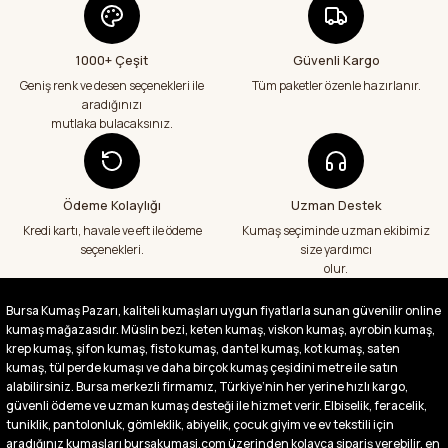
Abdurrahman Samsur | 24/07/2026
1000+ Çeşit
Güvenli Kargo
Aradığım kumaşçı artık hep buradan alış
veriş yapacağım in şa Allah çünkü 4 farklı
Geniş renk ve desen seçenekleri ile
Tüm paketler özenle hazırlanır.
kumaş aldım hem ölçü olarak hem
aradığınızı
görüntü,doku olarak çok memnun kaldım
mutlaka bulacaksınız.
emeği geçenlere teşekkür ediyorum
A... S... | 24/07/2026
Ödeme Kolaylığı
Uzman Destek
Fiyatlar uygun ve çok fazla seçenek var
başka bir yerde bu kadar çeşit görmedim
Kredi kartı, havale ve eft ile ödeme
Kumaş seçiminde uzman ekibimiz
büyük kolaylık emeği geçenlere teşekkür
seçenekleri.
size yardımcı
ediyorum
olur.
Abdurrahman Samsur | 24/07/2026
Bursa Kumaş Pazarı, kaliteli kumaşları uygun fiyatlarla sunan güvenilir online
kumaş mağazasıdır. Müslin bezi, keten kumaş, viskon kumaş, ayrobin kumaş,
Buradan ikinci alışverişim ikisinden de çok
memnun kaldım teşekkürler.
krep kumaş, şifon kumaş, fisto kumaş, dantel kumaş, kot kumaş, saten
kumaş, tül perde kumaşı ve daha birçok kumaş çeşidini metre ile satın
Büşra Singeç | 02/07/2026
alabilirsiniz. Bursa merkezli firmamız, Türkiye’nin her yerine hızlı kargo,
güvenli ödeme ve uzman kumaş desteği ile hizmet verir. Elbiselik, feracelik,
tuniklik, pantolonluk, gömleklik, abiyelik, çocuk giyim ve ev tekstili için
Bursa kumaş pazarından defalarca kumaş
aldım videoda anlatılıp gosterildigi gibi
aradığınız kumaşları bursakumasi.com üzerinden kolayca sipariş verebilir, en