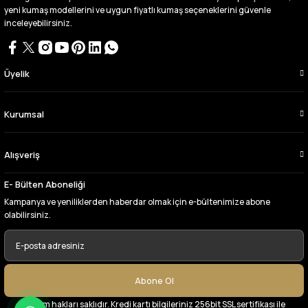
çıktı. bu zamana kadar sorun yaşamadım
yeni kumaş modellerini ve uygun fiyatlı kumaş seçeneklerini güvenle
uygun fiyatlarından ve kalitesinden dolayı
inceleyebilirsiniz.
tercih ettiğim kumaşçi
D... Ç... | 27/06/2026
Üyelik
Çok memnun kaldım,teşekkürler
A... Y... | 13/06/2026
Kurumsal
Deneyimini Paylaş
Alışveriş
E- Bülten Aboneliği
Kampanya ve yeniliklerden haberdar olmak için e-bültenimize abone
olabilirsiniz.
Abone Ol
© Tüm hakları saklıdır. Kredi kartı bilgileriniz 256bit SSL sertifikası ile