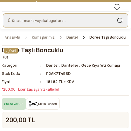
TÜRKİYE'NİN LİDER KUMAŞ FİRMASI
HER KUMAŞTA EN UYGUN FİYAT!
46 YILLIK BURSA KUMAŞ PAZARI GÜVENCESİ!
BURSA KUMAŞ PAZARI TEK RESMİ WEB SİTESİ!
Anasayfa
Kumaşlarımız
Dantel
Doree Taşlı Boncuklu
Doree Taşlı Boncuklu
Yeni
(0)
Kategori
Dantel
,
Danteller
,
Gece Kıyafeti Kumaşı
Stok Kodu
P2AK7T48SD
Fiyat
181,82 TL + KDV
*200,00 TL den başlayan taksitlerle!
Stokta Var
Dikim Rehberi
200,00 TL