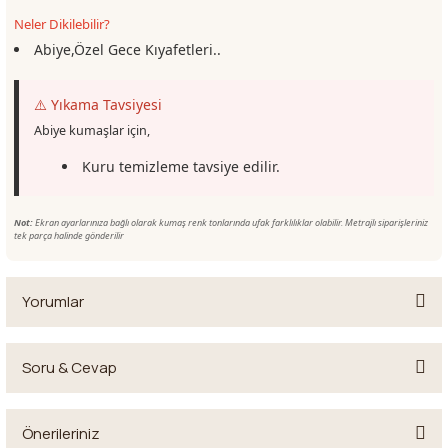
Neler Dikilebilir?
Abiye,Özel Gece Kıyafetleri..
⚠️ Yıkama Tavsiyesi
Abiye kumaşlar için,
Kuru temizleme tavsiye edilir.
Not:
Ekran ayarlarınıza bağlı olarak kumaş renk tonlarında ufak farklılıklar olabilir. Metrajlı siparişleriniz
tek parça halinde gönderilir
Yorumlar
Soru & Cevap
Bu ürüne ilk yorumu siz yapın!
Önerileriniz
Yorum Yaz
Ürün hakkında henüz soru sorulmamış.