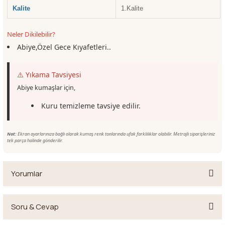
Kalite
1.Kalite
Neler Dikilebilir?
Abiye,Özel Gece Kıyafetleri..
⚠️ Yıkama Tavsiyesi
Abiye kumaşlar için,
Kuru temizleme tavsiye edilir.
Not:
Ekran ayarlarınıza bağlı olarak kumaş renk tonlarında ufak farklılıklar olabilir. Metrajlı siparişleriniz
tek parça halinde gönderilir.
Yorumlar
Soru & Cevap
Bu ürüne ilk yorumu siz yapın!