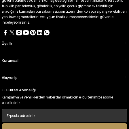
güvenli ödeme ve uzman kumaş desteği ile hizmet verir. Elbiselik, feracelik,
tuniklik, pantolonluk, gömleklik, abiyelik, çocuk giyim ve ev tekstili için
Bursa kumaş pazarından defalarca kumaş
aldım videoda anlatılıp gosterildigi gibi
aradığınız kumaşları bursakumasi.com üzerinden kolayca sipariş verebilir, en
çıktı. bu zamana kadar sorun yaşamadım
yeni kumaş modellerini ve uygun fiyatlı kumaş seçeneklerini güvenle
uygun fiyatlarından ve kalitesinden dolayı
inceleyebilirsiniz.
tercih ettiğim kumaşçi
D... Ç... | 27/06/2026
Üyelik
Çok memnun kaldım,teşekkürler
A... Y... | 13/06/2026
Kurumsal
Deneyimini Paylaş
Alışveriş
E- Bülten Aboneliği
Kampanya ve yeniliklerden haberdar olmak için e-bültenimize abone
olabilirsiniz.