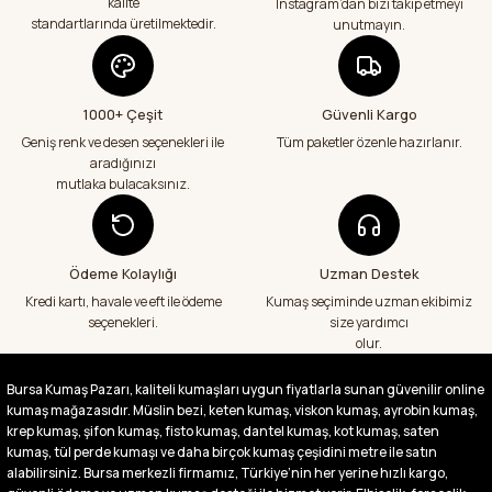
kalite
Instagram’dan bizi takip etmeyi
Teslimatım özenli güzel hazırlanmış bir
şekilde geldi çok memnun kaldım emeği
standartlarında üretilmektedir.
unutmayın.
geçenlere teşekkür ediyorum
Abdurrahman Samsur | 24/07/2026
1000+ Çeşit
Güvenli Kargo
Aradığım kumaşçı artık hep buradan alış
veriş yapacağım in şa Allah çünkü 4 farklı
Geniş renk ve desen seçenekleri ile
Tüm paketler özenle hazırlanır.
kumaş aldım hem ölçü olarak hem
aradığınızı
görüntü,doku olarak çok memnun kaldım
mutlaka bulacaksınız.
emeği geçenlere teşekkür ediyorum
A... S... | 24/07/2026
Ödeme Kolaylığı
Uzman Destek
Fiyatlar uygun ve çok fazla seçenek var
başka bir yerde bu kadar çeşit görmedim
Kredi kartı, havale ve eft ile ödeme
Kumaş seçiminde uzman ekibimiz
büyük kolaylık emeği geçenlere teşekkür
seçenekleri.
size yardımcı
ediyorum
olur.
Abdurrahman Samsur | 24/07/2026
Bursa Kumaş Pazarı, kaliteli kumaşları uygun fiyatlarla sunan güvenilir online
kumaş mağazasıdır. Müslin bezi, keten kumaş, viskon kumaş, ayrobin kumaş,
Buradan ikinci alışverişim ikisinden de çok
memnun kaldım teşekkürler.
krep kumaş, şifon kumaş, fisto kumaş, dantel kumaş, kot kumaş, saten
kumaş, tül perde kumaşı ve daha birçok kumaş çeşidini metre ile satın
Büşra Singeç | 02/07/2026
alabilirsiniz. Bursa merkezli firmamız, Türkiye’nin her yerine hızlı kargo,