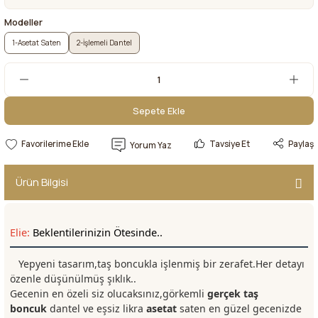
Modeller
1-Asetat Saten
2-İşlemeli Dantel
Sepete Ekle
Sepete Ekle
Tavsiye Et
Paylaş
Yorum Yaz
Ürün Bilgisi
Elie:
Beklentilerinizin Ötesinde..
Yepyeni tasarım,taş boncukla işlenmiş bir zerafet.Her detayı
özenle düşünülmüş şıklık..
Gecenin en özeli siz olucaksınız,görkemli
gerçek taş
boncuk
dantel ve eşsiz likra
asetat
saten en güzel gecenizde