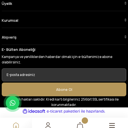
uygun fiyatlarından ve kalitesinden dolayı
Üyelik
tercih ettiğim kumaşçi
D... Ç... | 27/06/2026
Kurumsal
Çok memnun kaldım,teşekkürler
Alışveriş
A... Y... | 13/06/2026
E- Bülten Aboneliği
Deneyimini Paylaş
Kampanya ve yeniliklerden haberdar olmak için e-bültenimize abone
olabilirsiniz.
Abone Ol
© Tüm hakları saklıdır. Kredi kartı bilgileriniz 256bit SSL sertifikası ile
korunmaktadır.
ideasoft
ile
e-
hazırlandı.
ticaret
paketleri