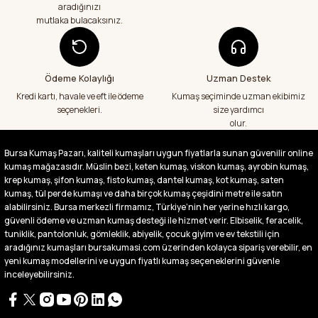
Abdurrahman Samsur | 24/07/2026
aradığınızı
mutlaka bulacaksınız.
Aradığım kumaşçı artık hep buradan alış
veriş yapacağım in şa Allah çünkü 4 farklı
kumaş aldım hem ölçü olarak hem
görüntü,doku olarak çok memnun kaldım
Ödeme Kolaylığı
Uzman Destek
emeği geçenlere teşekkür ediyorum
Kredi kartı, havale ve eft ile ödeme
Kumaş seçiminde uzman ekibimiz
A... S... | 24/07/2026
seçenekleri.
size yardımcı
olur.
Fiyatlar uygun ve çok fazla seçenek var
başka bir yerde bu kadar çeşit görmedim
Bursa Kumaş Pazarı, kaliteli kumaşları uygun fiyatlarla sunan güvenilir online
büyük kolaylık emeği geçenlere teşekkür
kumaş mağazasıdır. Müslin bezi, keten kumaş, viskon kumaş, ayrobin kumaş,
ediyorum
krep kumaş, şifon kumaş, fisto kumaş, dantel kumaş, kot kumaş, saten
Abdurrahman Samsur | 24/07/2026
kumaş, tül perde kumaşı ve daha birçok kumaş çeşidini metre ile satın
alabilirsiniz. Bursa merkezli firmamız, Türkiye’nin her yerine hızlı kargo,
güvenli ödeme ve uzman kumaş desteği ile hizmet verir. Elbiselik, feracelik,
Buradan ikinci alışverişim ikisinden de çok
tuniklik, pantolonluk, gömleklik, abiyelik, çocuk giyim ve ev tekstili için
memnun kaldım teşekkürler.
aradığınız kumaşları bursakumasi.com üzerinden kolayca sipariş verebilir, en
Büşra Singeç | 02/07/2026
yeni kumaş modellerini ve uygun fiyatlı kumaş seçeneklerini güvenle
inceleyebilirsiniz.
Bursa kumaş pazarından defalarca kumaş
aldım videoda anlatılıp gosterildigi gibi
çıktı. bu zamana kadar sorun yaşamadım