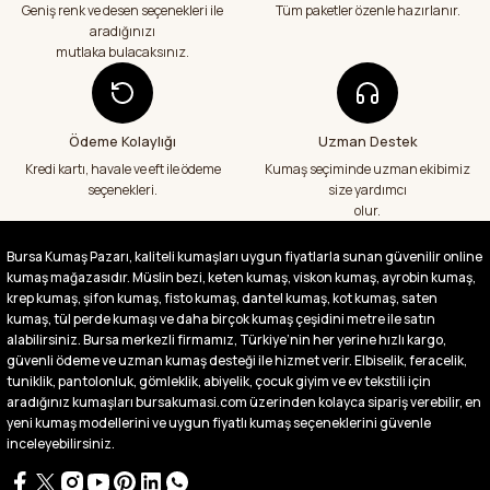
veriş yapacağım in şa Allah çünkü 4 farklı
Geniş renk ve desen seçenekleri ile
Tüm paketler özenle hazırlanır.
kumaş aldım hem ölçü olarak hem
aradığınızı
görüntü,doku olarak çok memnun kaldım
mutlaka bulacaksınız.
emeği geçenlere teşekkür ediyorum
A... S... | 24/07/2026
Ödeme Kolaylığı
Uzman Destek
Fiyatlar uygun ve çok fazla seçenek var
başka bir yerde bu kadar çeşit görmedim
Kredi kartı, havale ve eft ile ödeme
Kumaş seçiminde uzman ekibimiz
büyük kolaylık emeği geçenlere teşekkür
seçenekleri.
size yardımcı
ediyorum
olur.
Abdurrahman Samsur | 24/07/2026
Bursa Kumaş Pazarı, kaliteli kumaşları uygun fiyatlarla sunan güvenilir online
kumaş mağazasıdır. Müslin bezi, keten kumaş, viskon kumaş, ayrobin kumaş,
Buradan ikinci alışverişim ikisinden de çok
memnun kaldım teşekkürler.
krep kumaş, şifon kumaş, fisto kumaş, dantel kumaş, kot kumaş, saten
kumaş, tül perde kumaşı ve daha birçok kumaş çeşidini metre ile satın
Büşra Singeç | 02/07/2026
alabilirsiniz. Bursa merkezli firmamız, Türkiye’nin her yerine hızlı kargo,
güvenli ödeme ve uzman kumaş desteği ile hizmet verir. Elbiselik, feracelik,
tuniklik, pantolonluk, gömleklik, abiyelik, çocuk giyim ve ev tekstili için
Bursa kumaş pazarından defalarca kumaş
aldım videoda anlatılıp gosterildigi gibi
aradığınız kumaşları bursakumasi.com üzerinden kolayca sipariş verebilir, en
çıktı. bu zamana kadar sorun yaşamadım
yeni kumaş modellerini ve uygun fiyatlı kumaş seçeneklerini güvenle
uygun fiyatlarından ve kalitesinden dolayı
inceleyebilirsiniz.
tercih ettiğim kumaşçi
D... Ç... | 27/06/2026