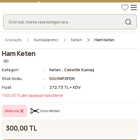
TÜRKİYE'NİN LİDER KUMAŞ FİRMASI
HER KUMAŞTA EN UYGUN FİYAT!
46 YILLIK BURSA KUMAŞ PAZARI GÜVENCESİ!
BURSA KUMAŞ PAZARI TEK RESMİ WEB SİTESİ!
Anasayfa
Kumaşlarımız
Keten
Ham Keten
Ham Keten
(0)
Kategori
Keten
,
Ceketlik Kumaş
Stok Kodu
5GLYMPXPDR
Fiyat
272,73 TL + KDV
*300,00 TL den başlayan taksitlerle!
Stokta Yok
Dikim Rehberi
300,00 TL