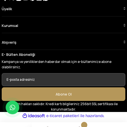
Üyelik
Çok memnun kaldım,teşekkürler
A... Y... | 13/06/2026
Kurumsal
Deneyimini Paylaş
Alışveriş
E- Bülten Aboneliği
Kampanya ve yeniliklerden haberdar olmak için e-bültenimize abone
olabilirsiniz.
Abone Ol
© Tüm hakları saklıdır. Kredi kartı bilgileriniz 256bit SSL sertifikası ile
korunmaktadır.
ideasoft
ile
e-
hazırlandı.
ticaret
paketleri