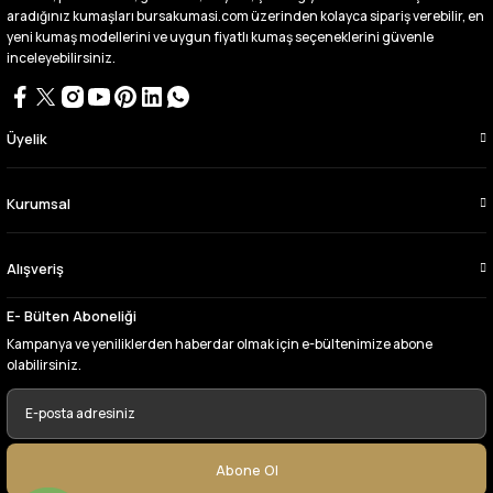
aldım videoda anlatılıp gosterildigi gibi
aradığınız kumaşları bursakumasi.com üzerinden kolayca sipariş verebilir, en
çıktı. bu zamana kadar sorun yaşamadım
yeni kumaş modellerini ve uygun fiyatlı kumaş seçeneklerini güvenle
uygun fiyatlarından ve kalitesinden dolayı
inceleyebilirsiniz.
tercih ettiğim kumaşçi
D... Ç... | 27/06/2026
Üyelik
Çok memnun kaldım,teşekkürler
A... Y... | 13/06/2026
Kurumsal
Deneyimini Paylaş
Alışveriş
E- Bülten Aboneliği
Kampanya ve yeniliklerden haberdar olmak için e-bültenimize abone
olabilirsiniz.
Abone Ol