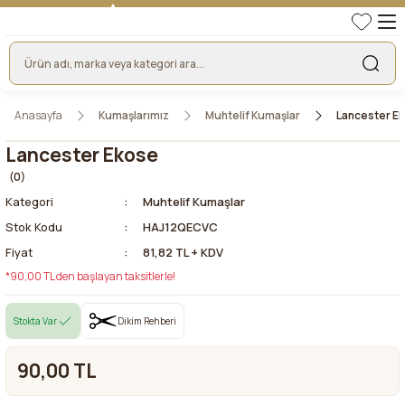
TÜRKİYE'NİN LİDER KUMAŞ FİRMASI
HER KUMAŞTA EN UYGUN FİYAT!
46 YILLIK BURSA KUMAŞ PAZARI GÜVENCESİ!
BURSA KUMAŞ PAZARI TEK RESMİ WEB SİTESİ!
Anasayfa
Kumaşlarımız
Muhtelif Kumaşlar
Lancester E
Lancester Ekose
(0)
Kategori
Muhtelif Kumaşlar
Stok Kodu
HAJ12QECVC
Fiyat
81,82 TL + KDV
*90,00 TL den başlayan taksitlerle!
Stokta Var
Dikim Rehberi
90,00 TL