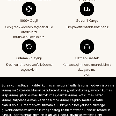
geçenlere teşekkür ediyorum
Abdurrahman Samsur | 24/07/2026
1000+ Çeşit
Güvenli Kargo
Aradığım kumaşçı artık hep buradan alış
veriş yapacağım in şa Allah çünkü 4 farklı
Geniş renk ve desen seçenekleri ile
Tüm paketler özenle hazırlanır.
kumaş aldım hem ölçü olarak hem
aradığınızı
görüntü,doku olarak çok memnun kaldım
mutlaka bulacaksınız.
emeği geçenlere teşekkür ediyorum
A... S... | 24/07/2026
Ödeme Kolaylığı
Uzman Destek
Fiyatlar uygun ve çok fazla seçenek var
başka bir yerde bu kadar çeşit görmedim
Kredi kartı, havale ve eft ile ödeme
Kumaş seçiminde uzman ekibimiz
büyük kolaylık emeği geçenlere teşekkür
seçenekleri.
size yardımcı
ediyorum
olur.
Abdurrahman Samsur | 24/07/2026
Bursa Kumaş Pazarı, kaliteli kumaşları uygun fiyatlarla sunan güvenilir online
kumaş mağazasıdır. Müslin bezi, keten kumaş, viskon kumaş, ayrobin kumaş,
Buradan ikinci alışverişim ikisinden de çok
memnun kaldım teşekkürler.
krep kumaş, şifon kumaş, fisto kumaş, dantel kumaş, kot kumaş, saten
kumaş, tül perde kumaşı ve daha birçok kumaş çeşidini metre ile satın
Büşra Singeç | 02/07/2026
alabilirsiniz. Bursa merkezli firmamız, Türkiye’nin her yerine hızlı kargo,
güvenli ödeme ve uzman kumaş desteği ile hizmet verir. Elbiselik, feracelik,
tuniklik, pantolonluk, gömleklik, abiyelik, çocuk giyim ve ev tekstili için
Bursa kumaş pazarından defalarca kumaş