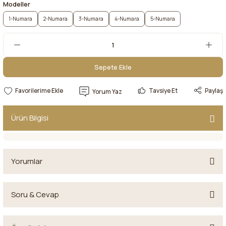
Modeller
1-Numara
2-Numara
3-Numara
4-Numara
5-Numara
Sepete Ekle
Sepete Ekle
Tavsiye Et
Paylaş
Yorum Yaz
Ürün Bilgisi
Yorumlar
Soru & Cevap
Bu ürüne ilk yorumu siz yapın!