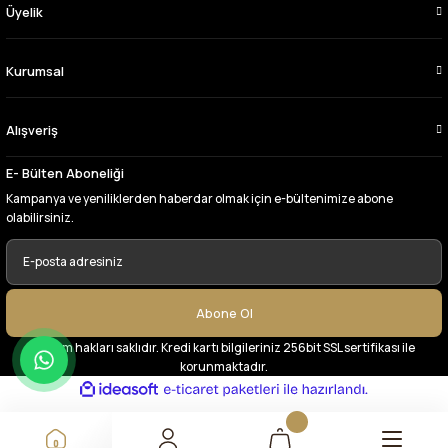
Üyelik
Çok memnun kaldım,teşekkürler
A... Y... | 13/06/2026
Kurumsal
Deneyimini Paylaş
Alışveriş
E- Bülten Aboneliği
Kampanya ve yeniliklerden haberdar olmak için e-bültenimize abone
olabilirsiniz.
Abone Ol
© Tüm hakları saklıdır. Kredi kartı bilgileriniz 256bit SSL sertifikası ile
korunmaktadır.
ideasoft
ile
e-
hazırlandı.
ticaret
paketleri