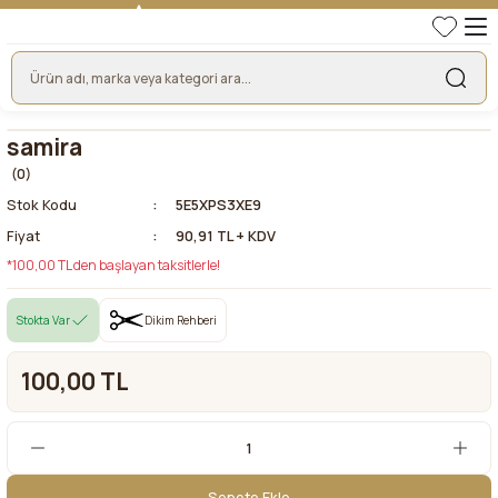
TÜRKİYE'NİN LİDER KUMAŞ FİRMASI
HER KUMAŞTA EN UYGUN FİYAT!
46 YILLIK BURSA KUMAŞ PAZARI GÜVENCESİ!
BURSA KUMAŞ PAZARI TEK RESMİ WEB SİTESİ!
samira
(0)
Stok Kodu
5E5XPS3XE9
Fiyat
90,91 TL + KDV
*100,00 TL den başlayan taksitlerle!
Stokta Var
Dikim Rehberi
100,00 TL
Sepete Ekle