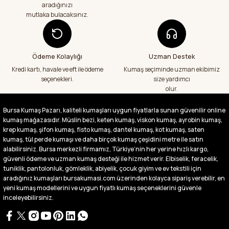
kumaş aldım hem ölçü olarak hem
aradığınızı
görüntü,doku olarak çok memnun kaldım
mutlaka bulacaksınız.
emeği geçenlere teşekkür ediyorum
A... S... | 24/07/2026
Ödeme Kolaylığı
Uzman Destek
Fiyatlar uygun ve çok fazla seçenek var
başka bir yerde bu kadar çeşit görmedim
Kredi kartı, havale ve eft ile ödeme
Kumaş seçiminde uzman ekibimiz
büyük kolaylık emeği geçenlere teşekkür
seçenekleri.
size yardımcı
ediyorum
olur.
Abdurrahman Samsur | 24/07/2026
Bursa Kumaş Pazarı, kaliteli kumaşları uygun fiyatlarla sunan güvenilir online
kumaş mağazasıdır. Müslin bezi, keten kumaş, viskon kumaş, ayrobin kumaş,
Buradan ikinci alışverişim ikisinden de çok
memnun kaldım teşekkürler.
krep kumaş, şifon kumaş, fisto kumaş, dantel kumaş, kot kumaş, saten
kumaş, tül perde kumaşı ve daha birçok kumaş çeşidini metre ile satın
Büşra Singeç | 02/07/2026
alabilirsiniz. Bursa merkezli firmamız, Türkiye’nin her yerine hızlı kargo,
güvenli ödeme ve uzman kumaş desteği ile hizmet verir. Elbiselik, feracelik,
tuniklik, pantolonluk, gömleklik, abiyelik, çocuk giyim ve ev tekstili için
Bursa kumaş pazarından defalarca kumaş
aldım videoda anlatılıp gosterildigi gibi
aradığınız kumaşları bursakumasi.com üzerinden kolayca sipariş verebilir, en
çıktı. bu zamana kadar sorun yaşamadım
yeni kumaş modellerini ve uygun fiyatlı kumaş seçeneklerini güvenle
uygun fiyatlarından ve kalitesinden dolayı
inceleyebilirsiniz.
tercih ettiğim kumaşçi
D... Ç... | 27/06/2026