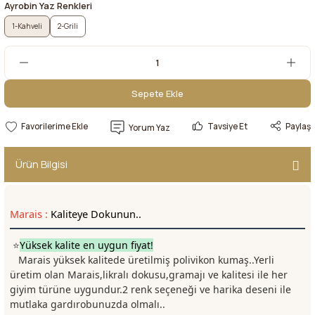
Ayrobin Yaz Renkleri
1-Kahveli
2-Grili
Sepete Ekle
Sepete Ekle
Tavsiye Et
Paylaş
Yorum Yaz
Ürün Bilgisi
Marais :
Kaliteye Dokunun.
.
⭐
Yüksek kalite en uygun fiyat!
Marais yüksek kalitede üretilmiş polivikon kumaş..Yerli
üretim olan Marais,likralı dokusu,gramajı ve kalitesi ile her
giyim türüne uygundur.2 renk seçeneği ve harika deseni ile
mutlaka gardırobunuzda olmalı..