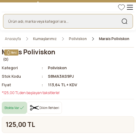
TÜRKİYE'NİN LİDER KUMAŞ FİRMASI
HER KUMAŞTA EN UYGUN FİYAT!
46 YILLIK BURSA KUMAŞ PAZARI GÜVENCESİ!
BURSA KUMAŞ PAZARI TEK RESMİ WEB SİTESİ!
Anasayfa
Kumaşlarımız
Poliviskon
Marais Poliviskon
Marais Poliviskon
Yeni
(0)
Kategori
Poliviskon
Stok Kodu
S8MA3AS9PJ
Fiyat
113,64 TL + KDV
*125,00 TL den başlayan taksitlerle!
Stokta Var
Dikim Rehberi
125,00 TL