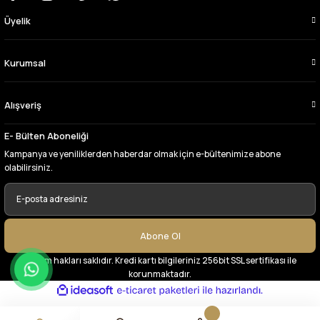
Üyelik
Çok memnun kaldım,teşekkürler
A... Y... | 13/06/2026
Kurumsal
Deneyimini Paylaş
Alışveriş
E- Bülten Aboneliği
Kampanya ve yeniliklerden haberdar olmak için e-bültenimize abone
olabilirsiniz.
Abone Ol
© Tüm hakları saklıdır. Kredi kartı bilgileriniz 256bit SSL sertifikası ile
korunmaktadır.
ideasoft
ile
e-
hazırlandı.
ticaret
paketleri