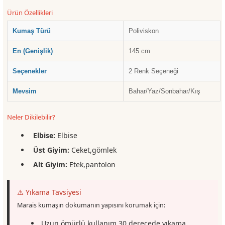
Ürün Özellikleri
Kumaş Türü
Poliviskon
En (Genişlik)
145 cm
Seçenekler
2 Renk Seçeneği
Mevsim
Bahar/Yaz/Sonbahar/Kış
Neler Dikilebilir?
Elbise:
Elbise
Üst Giyim:
Ceket,gömlek
Alt Giyim:
Etek,pantolon
⚠️ Yıkama Tavsiyesi
Marais kumaşın dokumanın yapısını korumak için:
Uzun ömürlü kullanım 30 derecede yıkama