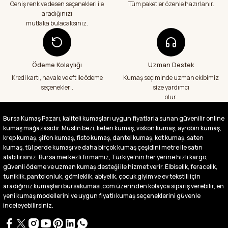
veriş yapacağım in şa Allah çünkü 4 farklı
Geniş renk ve desen seçenekleri ile
Tüm paketler özenle hazırlanır.
kumaş aldım hem ölçü olarak hem
aradığınızı
görüntü,doku olarak çok memnun kaldım
mutlaka bulacaksınız.
emeği geçenlere teşekkür ediyorum
A... S... | 24/07/2026
Ödeme Kolaylığı
Uzman Destek
Fiyatlar uygun ve çok fazla seçenek var
başka bir yerde bu kadar çeşit görmedim
Kredi kartı, havale ve eft ile ödeme
Kumaş seçiminde uzman ekibimiz
büyük kolaylık emeği geçenlere teşekkür
seçenekleri.
size yardımcı
ediyorum
olur.
Abdurrahman Samsur | 24/07/2026
Bursa Kumaş Pazarı, kaliteli kumaşları uygun fiyatlarla sunan güvenilir online
kumaş mağazasıdır. Müslin bezi, keten kumaş, viskon kumaş, ayrobin kumaş,
Buradan ikinci alışverişim ikisinden de çok
memnun kaldım teşekkürler.
krep kumaş, şifon kumaş, fisto kumaş, dantel kumaş, kot kumaş, saten
kumaş, tül perde kumaşı ve daha birçok kumaş çeşidini metre ile satın
Büşra Singeç | 02/07/2026
alabilirsiniz. Bursa merkezli firmamız, Türkiye’nin her yerine hızlı kargo,
güvenli ödeme ve uzman kumaş desteği ile hizmet verir. Elbiselik, feracelik,
tuniklik, pantolonluk, gömleklik, abiyelik, çocuk giyim ve ev tekstili için
Bursa kumaş pazarından defalarca kumaş
aldım videoda anlatılıp gosterildigi gibi
aradığınız kumaşları bursakumasi.com üzerinden kolayca sipariş verebilir, en
çıktı. bu zamana kadar sorun yaşamadım
yeni kumaş modellerini ve uygun fiyatlı kumaş seçeneklerini güvenle
uygun fiyatlarından ve kalitesinden dolayı
inceleyebilirsiniz.
tercih ettiğim kumaşçi
D... Ç... | 27/06/2026