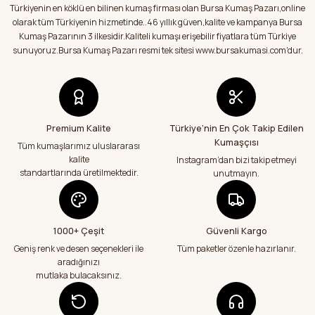
Türkiyenin en köklü en bilinen kumaş firması olan Bursa Kumaş Pazarı,online
Ürün bilgilerinde hatalar bulunuyor.
S... S... | 03/08/2026
olarak tüm Türkiyenin hizmetinde..46 yıllık güven,kalite ve kampanya Bursa
Ürün fiyatı diğer sitelerden daha pahalı.
Kumaş Pazarının 3 ilkesidir.Kaliteli kumaşı erişebilir fiyatlara tüm Türkiye
Bu ürüne benzer farklı alternatifler olmalı.
sunuyoruz.Bursa Kumaş Pazarı resmi tek sitesi www.bursakumasi.com'dur.
Satıcı ilgili ve kısa sürede sorunsuz bir
şekilde kumaşlarımı aldım.Kumaşlar
hakkında sitedeki bilgilendirmeler
doğrultusunda kumaşlarımı aldım.Çok
memnun kaldım.Teşekkürler
E... Y... | 01/08/2026
Premium Kalite
Türkiye’nin En Çok Takip Edilen
Kumaşçısı
Gönder
Tüm kumaşlarımız uluslararası
Kumaşlar eksiksiz tertemiz bir şekilde geldi
kalite
Instagram’dan bizi takip etmeyi
çok teşekkür ediyorum
standartlarında üretilmektedir.
unutmayın.
Abdurrahman Samsur | 24/07/2026
Teslimatım özenli güzel hazırlanmış bir
şekilde geldi çok memnun kaldım emeği
1000+ Çeşit
Güvenli Kargo
geçenlere teşekkür ediyorum
Geniş renk ve desen seçenekleri ile
Tüm paketler özenle hazırlanır.
Abdurrahman Samsur | 24/07/2026
aradığınızı
mutlaka bulacaksınız.
Aradığım kumaşçı artık hep buradan alış
veriş yapacağım in şa Allah çünkü 4 farklı
kumaş aldım hem ölçü olarak hem