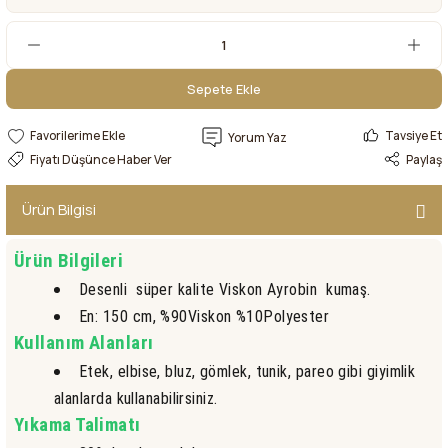
Sepete Ekle
Sepete Ekle
Tavsiye Et
Yorum Yaz
Fiyatı Düşünce Haber Ver
Paylaş
Ürün Bilgisi
Ürün Bilgileri
Desenli süper kalite Viskon Ayrobin kumaş.
En: 150 cm, %90Viskon %10Polyester
Kullanım Alanları
Etek, elbise, bluz, gömlek, tunik, pareo gibi giyimlik
alanlarda kullanabilirsiniz.
Yıkama Talimatı