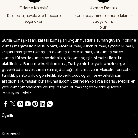
görüntü,doku olarak çok memnun kaldım
Ödeme Kolaylığı
Uzman Destek
emeği geçenlere teşekkür ediyorum
Kredi kartı, havale ve eft ile ödeme
Kumaş seçiminde uzman ekibimiz
A... S... | 24/07/2026
seçenekleri.
size yardımcı
olur.
Fiyatlar uygun ve çok fazla seçenek var
başka bir yerde bu kadar çeşit görmedim
Bursa Kumaş Pazarı, kaliteli kumaşları uygun fiyatlarla sunan güvenilir online
büyük kolaylık emeği geçenlere teşekkür
kumaş mağazasıdır. Müslin bezi, keten kumaş, viskon kumaş, ayrobin kumaş,
ediyorum
krep kumaş, şifon kumaş, fisto kumaş, dantel kumaş, kot kumaş, saten
Abdurrahman Samsur | 24/07/2026
kumaş, tül perde kumaşı ve daha birçok kumaş çeşidini metre ile satın
alabilirsiniz. Bursa merkezli firmamız, Türkiye’nin her yerine hızlı kargo,
güvenli ödeme ve uzman kumaş desteği ile hizmet verir. Elbiselik, feracelik,
Buradan ikinci alışverişim ikisinden de çok
tuniklik, pantolonluk, gömleklik, abiyelik, çocuk giyim ve ev tekstili için
memnun kaldım teşekkürler.
aradığınız kumaşları bursakumasi.com üzerinden kolayca sipariş verebilir, en
Büşra Singeç | 02/07/2026
yeni kumaş modellerini ve uygun fiyatlı kumaş seçeneklerini güvenle
inceleyebilirsiniz.
Bursa kumaş pazarından defalarca kumaş
aldım videoda anlatılıp gosterildigi gibi
çıktı. bu zamana kadar sorun yaşamadım
uygun fiyatlarından ve kalitesinden dolayı
Üyelik
tercih ettiğim kumaşçi
D... Ç... | 27/06/2026
Kurumsal