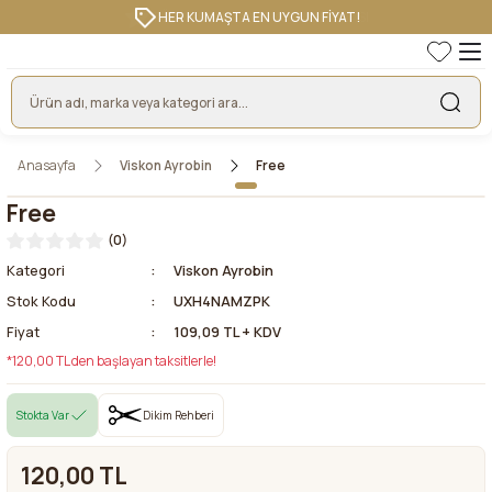
HER KUMAŞTA EN UYGUN FİYAT!
Anasayfa
Viskon Ayrobin
Free
Free
(0)
Kategori
Viskon Ayrobin
Stok Kodu
UXH4NAMZPK
Fiyat
109,09 TL + KDV
*120,00 TL den başlayan taksitlerle!
Stokta Var
Dikim Rehberi
120,00 TL