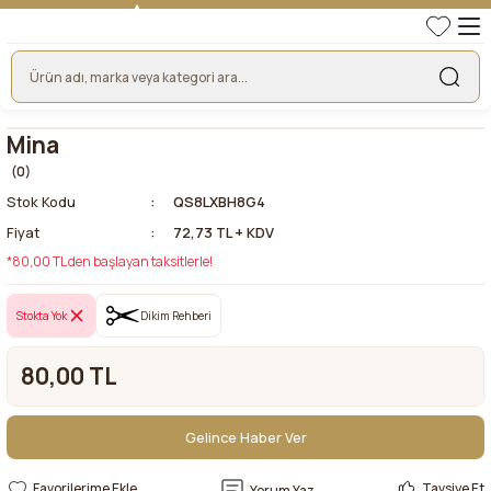
TÜRKİYE'NİN LİDER KUMAŞ FİRMASI
HER KUMAŞTA EN UYGUN FİYAT!
46 YILLIK BURSA KUMAŞ PAZARI GÜVENCESİ!
BURSA KUMAŞ PAZARI TEK RESMİ WEB SİTESİ!
Mina
(0)
Stok Kodu
QS8LXBH8G4
Fiyat
72,73 TL + KDV
*80,00 TL den başlayan taksitlerle!
Stokta Yok
Dikim Rehberi
80,00 TL
Gelince Haber Ver
Gelince Haber Ver
Tavsiye Et
Yorum Yaz