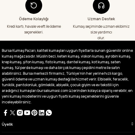
A... S... | 24/07/2026
Ödeme Kolaylığı
Uzman Destek
Fiyatlar uygun ve çok fazla seçenek var
başka bir yerde bu kadar çeşit görmedim
Kredi kartı, havale ve eft ile ödeme
Kumaş seçiminde uzman ekibimiz
büyük kolaylık emeği geçenlere teşekkür
seçenekleri.
size yardımcı
ediyorum
olur.
Abdurrahman Samsur | 24/07/2026
Bursa Kumaş Pazarı, kaliteli kumaşları uygun fiyatlarla sunan güvenilir online
kumaş mağazasıdır. Müslin bezi, keten kumaş, viskon kumaş, ayrobin kumaş,
Buradan ikinci alışverişim ikisinden de çok
memnun kaldım teşekkürler.
krep kumaş, şifon kumaş, fisto kumaş, dantel kumaş, kot kumaş, saten
kumaş, tül perde kumaşı ve daha birçok kumaş çeşidini metre ile satın
Büşra Singeç | 02/07/2026
alabilirsiniz. Bursa merkezli firmamız, Türkiye’nin her yerine hızlı kargo,
güvenli ödeme ve uzman kumaş desteği ile hizmet verir. Elbiselik, feracelik,
tuniklik, pantolonluk, gömleklik, abiyelik, çocuk giyim ve ev tekstili için
Bursa kumaş pazarından defalarca kumaş
aldım videoda anlatılıp gosterildigi gibi
aradığınız kumaşları bursakumasi.com üzerinden kolayca sipariş verebilir, en
çıktı. bu zamana kadar sorun yaşamadım
yeni kumaş modellerini ve uygun fiyatlı kumaş seçeneklerini güvenle
uygun fiyatlarından ve kalitesinden dolayı
inceleyebilirsiniz.
tercih ettiğim kumaşçi
D... Ç... | 27/06/2026
Üyelik
Çok memnun kaldım,teşekkürler