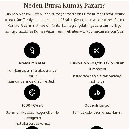
Neden Bursa Kumaş Pazarı?
Ürün açıklamasında eksik bilgiler bulunuyor.
Satıcı ilgili ve kısa sürede sorunsuz bir
şekilde kumaşlarımı aldım.Kumaşlar
Türkiyenin en köklü en bilinen kumaş firması olan Bursa Kumaş Pazarı,online
Ürün bilgilerinde hatalar bulunuyor.
hakkında sitedeki bilgilendirmeler
olarak tüm Türkiyenin hizmetinde..46 yıllık güven,kalite ve kampanya Bursa
doğrultusunda kumaşlarımı aldım.Çok
Ürün fiyatı diğer sitelerden daha pahalı.
Kumaş Pazarının 3 ilkesidir.Kaliteli kumaşı erişebilir fiyatlara tüm Türkiye
memnun kaldım.Teşekkürler
Bu ürüne benzer farklı alternatifler olmalı.
sunuyoruz.Bursa Kumaş Pazarı resmi tek sitesi www.bursakumasi.com'dur.
E... Y... | 01/08/2026
Kumaşlar eksiksiz tertemiz bir şekilde geldi
çok teşekkür ediyorum
Abdurrahman Samsur | 24/07/2026
Premium Kalite
Türkiye’nin En Çok Takip Edilen
Kumaşçısı
Gönder
Tüm kumaşlarımız uluslararası
kalite
Instagram’dan bizi takip etmeyi
Teslimatım özenli güzel hazırlanmış bir
şekilde geldi çok memnun kaldım emeği
standartlarında üretilmektedir.
unutmayın.
geçenlere teşekkür ediyorum
Abdurrahman Samsur | 24/07/2026
1000+ Çeşit
Güvenli Kargo
Aradığım kumaşçı artık hep buradan alış
veriş yapacağım in şa Allah çünkü 4 farklı
Geniş renk ve desen seçenekleri ile
Tüm paketler özenle hazırlanır.
kumaş aldım hem ölçü olarak hem
aradığınızı
görüntü,doku olarak çok memnun kaldım
mutlaka bulacaksınız.
emeği geçenlere teşekkür ediyorum