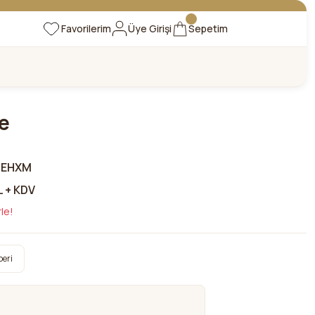
Favorilerim
Üye Girişi
Sepetim
e
6EHXM
L + KDV
le!
beri