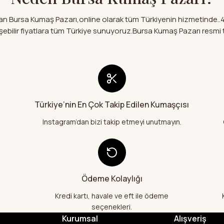
aldım.Çok memnun kaldım.Teşekkür
Ürün bilgilerinde hatalar bulu
olan Bursa Kumaş Pazarı,online olarak tüm Türkiyenin hizmetinde..
E... Y... | 01/08/2026
Ürün fiyatı diğer sitelerden dah
 erişebilir fiyatlara tüm Türkiye sunuyoruz.Bursa Kumaş Pazarı res
Bu ürüne benzer farklı alternati
Kumaşlar eksiksiz tertemiz bir şekild
teşekkür ediyorum
Abdurrahman Samsur | 24/07/20
Teslimatım özenli güzel hazırlanmış 
Türkiye’nin En Çok Takip Edilen Kumaşçısı
çok memnun kaldım emeği geçenler
ediyorum
Instagram’dan bizi takip etmeyi unutmayın.
Abdurrahman Samsur | 24/07/20
Aradığım kumaşçı artık hep buradan 
yapacağım in şa Allah çünkü 4 fark
Ödeme Kolaylığı
hem ölçü olarak hem görüntü,doku o
memnun kaldım emeği geçenlere te
Kredi kartı, havale ve eft ile ödeme
A... S... | 24/07/2026
seçenekleri.
Kurumsal
Alışveriş