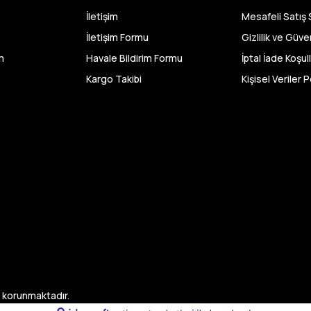
Fiyatlar uygun ve çok fazla seçenek 
İletişim
Mesafeli Satış
bu kadar çeşit görmedim büyük kola
geçenlere teşekkür ediyorum
İletişim Formu
Gizlilik ve Güve
m
Havale Bildirim Formu
İptal İade Koşull
Abdurrahman Samsur | 24/07/20
Kargo Takibi
Kişisel Veriler P
Buradan ikinci alışverişim ikisind
kaldım teşekkürler.
Büşra Singeç | 02/07/2026
Bursa kumaş pazarından defalarca
videoda anlatılıp gosterildigi gibi çı
kadar sorun yaşamadım uygun fiyat
kalitesinden dolayı tercih ettiğim k
D... Ç... | 27/06/2026
Çok memnun kaldım,teşekkürler
A... Y... | 13/06/2026
le korunmaktadır.