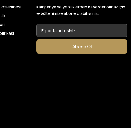
var başka bir yerde
 Sözleşmesi
Kampanya ve yeniliklerden haberdar olmak için
ylık emeği
e-bültenimize abone olabilirsiniz.
nlik
ari
26
olitikası
en de çok memnun
Abone Ol
 kumaş aldım
ktı. bu zamana
larından ve
umaşçi