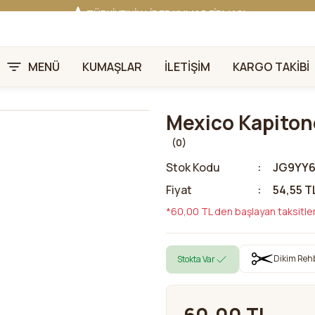
TÜRKİYE'NİN LİDER KUMAŞ FİRMASI
HER KUMAŞTA EN UYGUN FİYAT!
46 YILLIK BURSA KUMAŞ PAZARI GÜVENCESİ!
BURSA KUMAŞ PAZARI TEK RESMİ WEB SİTESİ!
MENÜ
KUMAŞLAR
İLETİŞİM
KARGO TAKİBİ
Mexico Kapiton
(0)
Stok Kodu
JG9YY
Fiyat
54,55 T
*60,00 TL den başlayan taksitler
Dikim Reh
Stokta Var