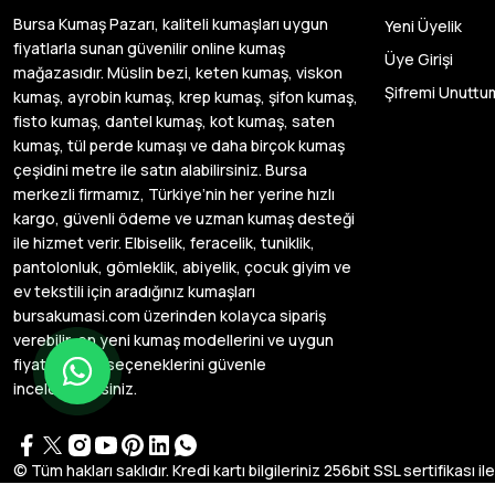
Bursa Kumaş Pazarı, kaliteli kumaşları uygun
Yeni Üyelik
fiyatlarla sunan güvenilir online kumaş
Üye Girişi
mağazasıdır. Müslin bezi, keten kumaş, viskon
Şifremi Unuttu
kumaş, ayrobin kumaş, krep kumaş, şifon kumaş,
fisto kumaş, dantel kumaş, kot kumaş, saten
kumaş, tül perde kumaşı ve daha birçok kumaş
çeşidini metre ile satın alabilirsiniz. Bursa
merkezli firmamız, Türkiye’nin her yerine hızlı
kargo, güvenli ödeme ve uzman kumaş desteği
ile hizmet verir. Elbiselik, feracelik, tuniklik,
pantolonluk, gömleklik, abiyelik, çocuk giyim ve
ev tekstili için aradığınız kumaşları
bursakumasi.com üzerinden kolayca sipariş
verebilir, en yeni kumaş modellerini ve uygun
fiyatlı kumaş seçeneklerini güvenle
inceleyebilirsiniz.
© Tüm hakları saklıdır. Kredi kartı bilgileriniz 256bit SSL sertifikası i