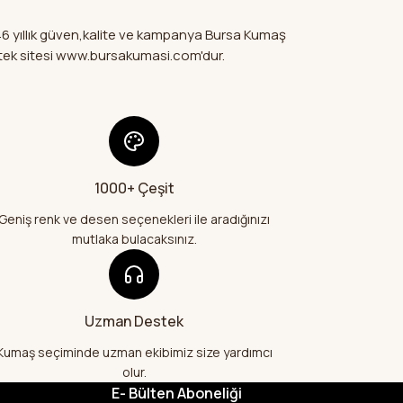
ler
nuyor.
46 yıllık güven,kalite ve kampanya Bursa Kumaş
a pahalı.
mi tek sitesi www.bursakumasi.com'dur.
fler olmalı.
e geldi çok
26
bir şekilde geldi
1000+ Çeşit
Gönder
e teşekkür
Geniş renk ve desen seçenekleri ile aradığınızı
mutlaka bulacaksınız.
26
alış veriş
lı kumaş aldım
Uzman Destek
larak çok
şekkür ediyorum
Kumaş seçiminde uzman ekibimiz size yardımcı
olur.
E- Bülten Aboneliği