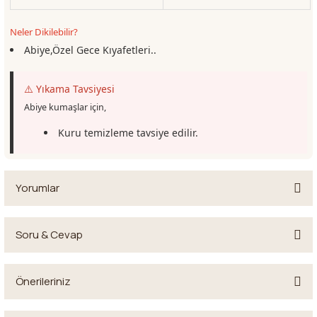
Neler Dikilebilir?
Abiye,Özel Gece Kıyafetleri..
⚠️ Yıkama Tavsiyesi
Abiye kumaşlar için,
Kuru temizleme tavsiye edilir.
Yorumlar
Soru & Cevap
Bu ürüne ilk yorumu siz yapın!
Önerileriniz
Yorum Yaz
Ürün hakkında henüz soru sorulmamış.
Bu ürünün fiyat bilgisi, resim, ürün açıklamalarında ve diğer