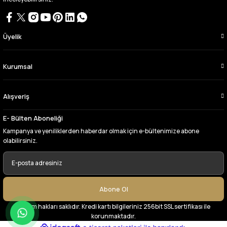
Bursa kumaş pazarından defalarca kumaş
aldım videoda anlatılıp gosterildigi gibi
çıktı. bu zamana kadar sorun yaşamadım
uygun fiyatlarından ve kalitesinden dolayı
Üyelik
tercih ettiğim kumaşçi
D... Ç... | 27/06/2026
Kurumsal
Çok memnun kaldım,teşekkürler
Alışveriş
A... Y... | 13/06/2026
E- Bülten Aboneliği
Deneyimini Paylaş
Kampanya ve yeniliklerden haberdar olmak için e-bültenimize abone
olabilirsiniz.
Abone Ol
© Tüm hakları saklıdır. Kredi kartı bilgileriniz 256bit SSL sertifikası ile
korunmaktadır.