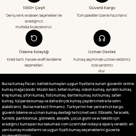
Teslimatım özenli güzel hazırlanmış bir
şekilde geldi çok memnun kaldım emeği
1000+ Çeşit
Güvenli Kargo
geçenlere teşekkür ediyorum
Geniş renk ve desen seçenekleri ile
Tüm paketler özenle hazırlanır.
Abdurrahman Samsur | 24/07/2026
aradığınızı
mutlaka bulacaksınız.
Aradığım kumaşçı artık hep buradan alış
veriş yapacağım in şa Allah çünkü 4 farklı
kumaş aldım hem ölçü olarak hem
görüntü,doku olarak çok memnun kaldım
Ödeme Kolaylığı
Uzman Destek
emeği geçenlere teşekkür ediyorum
Kredi kartı, havale ve eft ile ödeme
Kumaş seçiminde uzman ekibimiz
A... S... | 24/07/2026
seçenekleri.
size yardımcı
olur.
Fiyatlar uygun ve çok fazla seçenek var
başka bir yerde bu kadar çeşit görmedim
Bursa Kumaş Pazarı, kaliteli kumaşları uygun fiyatlarla sunan güvenilir online
büyük kolaylık emeği geçenlere teşekkür
kumaş mağazasıdır. Müslin bezi, keten kumaş, viskon kumaş, ayrobin kumaş,
ediyorum
krep kumaş, şifon kumaş, fisto kumaş, dantel kumaş, kot kumaş, saten
Abdurrahman Samsur | 24/07/2026
kumaş, tül perde kumaşı ve daha birçok kumaş çeşidini metre ile satın
alabilirsiniz. Bursa merkezli firmamız, Türkiye’nin her yerine hızlı kargo,
güvenli ödeme ve uzman kumaş desteği ile hizmet verir. Elbiselik, feracelik,
Buradan ikinci alışverişim ikisinden de çok
tuniklik, pantolonluk, gömleklik, abiyelik, çocuk giyim ve ev tekstili için
memnun kaldım teşekkürler.
aradığınız kumaşları bursakumasi.com üzerinden kolayca sipariş verebilir, en
Büşra Singeç | 02/07/2026
yeni kumaş modellerini ve uygun fiyatlı kumaş seçeneklerini güvenle
inceleyebilirsiniz.