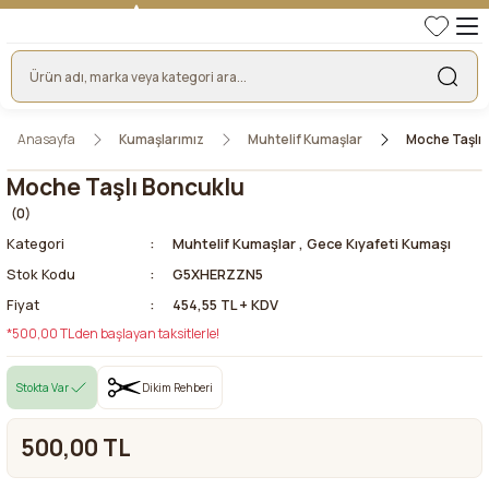
TÜRKİYE'NİN LİDER KUMAŞ FİRMASI
HER KUMAŞTA EN UYGUN FİYAT!
46 YILLIK BURSA KUMAŞ PAZARI GÜVENCESİ!
BURSA KUMAŞ PAZARI TEK RESMİ WEB SİTESİ!
Anasayfa
Kumaşlarımız
Muhtelif Kumaşlar
Moche Taşlı 
Moche Taşlı Boncuklu
(0)
Kategori
Muhtelif Kumaşlar
,
Gece Kıyafeti Kumaşı
Stok Kodu
G5XHERZZN5
Fiyat
454,55 TL + KDV
*500,00 TL den başlayan taksitlerle!
Stokta Var
Dikim Rehberi
500,00 TL