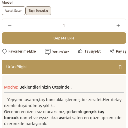
Model
Asetat Saten
Taşlı Boncuklu
Sepete Ekle
Sepete Ekle
Tavsiye Et
Paylaş
Yorum Yaz
Ürün Bilgisi
Moche:
Beklentilerinizin Ötesinde..
Yepyeni tasarım,taş boncukla işlenmiş bir zerafet.Her detayı
özenle düşünülmüş şıklık..
Gecenin en özeli siz olucaksınız,görkemli
gerçek taş
boncuk
dantel ve eşsiz likra
asetat
saten en güzel gecenizde
üzerinizde parlayacak.