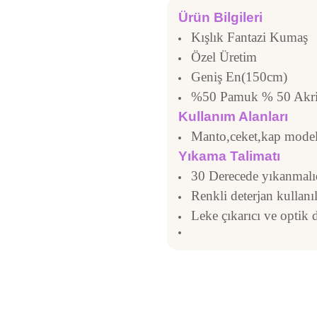
Ürün Bilgileri
Kışlık Fantazi Kumaş
Özel Üretim
Geniş En(150cm)
%50 Pamuk % 50 Akri
Kullanım Alanları
Manto,ceket,kap model
Yıkama Talimatı
30 Derecede yıkanmalıd
Renkli deterjan kullanı
Leke çıkarıcı ve optik 
Bu ürünün fiyat bilgisi, resim,
kumaşlar çok iyi
noktaları öneri formunu kullanara
Ü
Damla Karaböce | 08/08/2026
Görüş ve önerileriniz için teşek