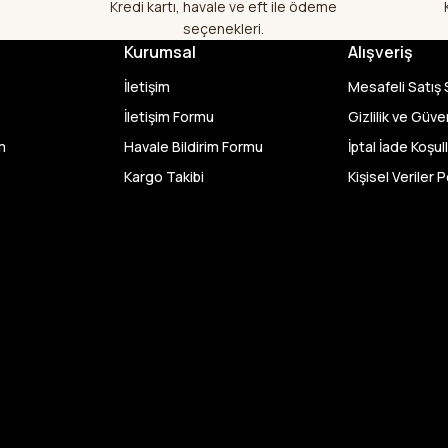
Kredi kartı, havale ve eft ile ödeme
Aradığım kumaşçı artık hep buradan 
seçenekleri.
yapacağım in şa Allah çünkü 4 fark
Kurumsal
Alışveriş
hem ölçü olarak hem görüntü,doku o
memnun kaldım emeği geçenlere te
İletişim
Mesafeli Satış
A... S... | 24/07/2026
İletişim Formu
Gizlilik ve Güve
m
Havale Bildirim Formu
İptal İade Koşull
Fiyatlar uygun ve çok fazla seçenek 
Kargo Takibi
Kişisel Veriler P
bu kadar çeşit görmedim büyük kola
geçenlere teşekkür ediyorum
Abdurrahman Samsur | 24/07/20
Buradan ikinci alışverişim ikisind
kaldım teşekkürler.
Büşra Singeç | 02/07/2026
Bursa kumaş pazarından defalarca
videoda anlatılıp gosterildigi gibi çı
kadar sorun yaşamadım uygun fiyat
kalitesinden dolayı tercih ettiğim k