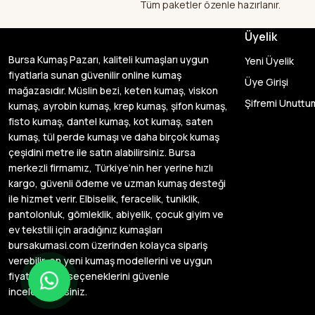
Tüm paketler özenle hazırlanır.
Üyelik
Bursa Kumaş Pazarı, kaliteli kumaşları uygun
Yeni Üyelik
fiyatlarla sunan güvenilir online kumaş
Üye Girişi
mağazasıdır. Müslin bezi, keten kumaş, viskon
Şifremi Unuttu
kumaş, ayrobin kumaş, krep kumaş, şifon kumaş,
fisto kumaş, dantel kumaş, kot kumaş, saten
kumaş, tül perde kumaşı ve daha birçok kumaş
çeşidini metre ile satın alabilirsiniz. Bursa
merkezli firmamız, Türkiye’nin her yerine hızlı
kargo, güvenli ödeme ve uzman kumaş desteği
ile hizmet verir. Elbiselik, feracelik, tuniklik,
pantolonluk, gömleklik, abiyelik, çocuk giyim ve
ev tekstili için aradığınız kumaşları
bursakumasi.com üzerinden kolayca sipariş
verebilir, en yeni kumaş modellerini ve uygun
fiyatlı kumaş seçeneklerini güvenle
inceleyebilirsiniz.