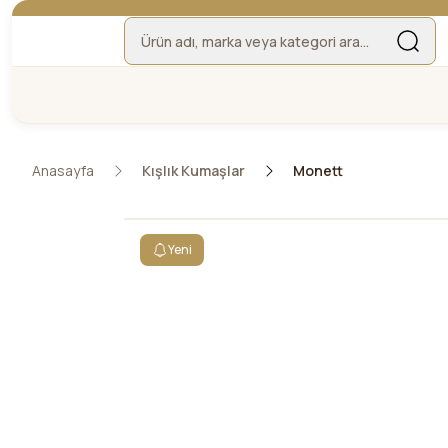
Anasayfa
Kışlık Kumaşlar
Monett
Yeni