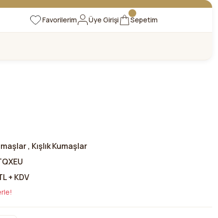
Favorilerim
Üye Girişi
Sepetim
Kumaşlar
,
Kışlık Kumaşlar
TQXEU
TL + KDV
rle!