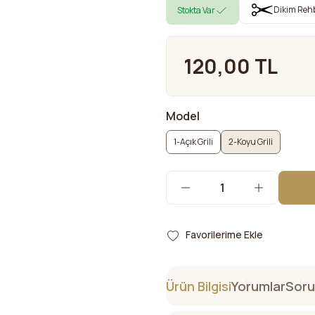
Dikim Reh
Stokta Var
120,00 TL
Model
1-Açık Grili
2-Koyu Grili
Ürün Bilgisi
Yorumlar
Soru