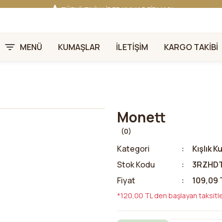
TÜRKİYE'NİN LİDER KUMAŞ FİRMASI
HER KUMAŞTA EN UYGUN FİYAT!
46 YILLIK BURSA KUMAŞ PAZARI GÜVENCESİ!
BURSA KUMAŞ PAZARI TEK RESMİ WEB SİTESİ!
MENÜ
KUMAŞLAR
İLETİŞİM
KARGO TAKİBİ
Monett
(0)
Kategori
Kışlık 
Stok Kodu
3RZHD
Fiyat
109,09 
*120,00 TL den başlayan taksitle