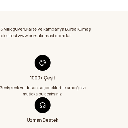
li
ya görüntülenemiyor.
Yorum Yaz
Soru Sor
ler bulunuyor.
nuyor.
46 yıllık güven,kalite ve kampanya Bursa Kumaş
ir şekilde
a pahalı.
mi tek sitesi www.bursakumasi.com'dur.
da sitedeki
fler olmalı.
maşlarımı
ler
e geldi çok
1000+ Çeşit
Gönder
26
Geniş renk ve desen seçenekleri ile aradığınızı
mutlaka bulacaksınız.
bir şekilde geldi
e teşekkür
Uzman Destek
26