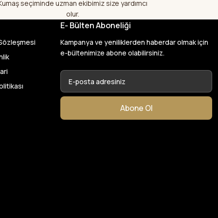
Kumaş seçiminde uzman ekibimiz size yardımcı
alış veriş
olur.
lı kumaş aldım
E- Bülten Aboneliği
larak çok
şekkür ediyorum
 Sözleşmesi
Kampanya ve yeniliklerden haberdar olmak için
e-bültenimize abone olabilirsiniz.
nlik
ari
var başka bir yerde
olitikası
ylık emeği
Abone Ol
26
en de çok memnun
 kumaş aldım
ktı. bu zamana
larından ve
umaşçi