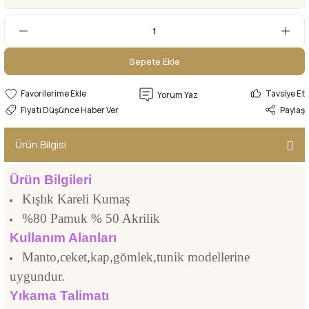
Sepete Ekle
Sepete Ekle
Tavsiye Et
Yorum Yaz
Fiyatı Düşünce Haber Ver
Paylaş
Ürün Bilgisi
Ürün Bilgileri
Kışlık Kareli Kumaş
%80 Pamuk % 50 Akrilik
Kullanım Alanları
Manto,ceket,kap,gömlek,tunik modellerine
uygundur.
Yıkama Talimatı