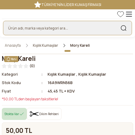
TÜRKİYE'NİN LİDER KUMAŞ FİRMASI
Anasayfa
Kışlık Kumaşlar
Mory Kareli
Mory Kareli
Yeni
(0)
Kategori
Kışlık Kumaşlar
,
Kışlık Kumaşlar
Stok Kodu
16A9WRN56B
Fiyat
45,45 TL + KDV
*50,00 TL den başlayan taksitlerle!
Stokta Var
Dikim Rehberi
50,00 TL