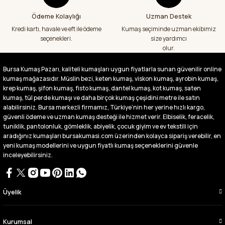
Ödeme Kolaylığı
Uzman Destek
Fiyatlar uygun ve çok fazla seçenek var
başka bir yerde bu kadar çeşit görmedim
Kredi kartı, havale ve eft ile ödeme
Kumaş seçiminde uzman ekibimiz
büyük kolaylık emeği geçenlere teşekkür
seçenekleri.
size yardımcı
ediyorum
olur.
Abdurrahman Samsur | 24/07/2026
Bursa Kumaş Pazarı, kaliteli kumaşları uygun fiyatlarla sunan güvenilir online
kumaş mağazasıdır. Müslin bezi, keten kumaş, viskon kumaş, ayrobin kumaş,
Buradan ikinci alışverişim ikisinden de çok
memnun kaldım teşekkürler.
krep kumaş, şifon kumaş, fisto kumaş, dantel kumaş, kot kumaş, saten
kumaş, tül perde kumaşı ve daha birçok kumaş çeşidini metre ile satın
Büşra Singeç | 02/07/2026
alabilirsiniz. Bursa merkezli firmamız, Türkiye’nin her yerine hızlı kargo,
güvenli ödeme ve uzman kumaş desteği ile hizmet verir. Elbiselik, feracelik,
tuniklik, pantolonluk, gömleklik, abiyelik, çocuk giyim ve ev tekstili için
Bursa kumaş pazarından defalarca kumaş
aldım videoda anlatılıp gosterildigi gibi
aradığınız kumaşları bursakumasi.com üzerinden kolayca sipariş verebilir, en
çıktı. bu zamana kadar sorun yaşamadım
yeni kumaş modellerini ve uygun fiyatlı kumaş seçeneklerini güvenle
uygun fiyatlarından ve kalitesinden dolayı
inceleyebilirsiniz.
tercih ettiğim kumaşçi
D... Ç... | 27/06/2026
Üyelik
Çok memnun kaldım,teşekkürler
A... Y... | 13/06/2026
Kurumsal