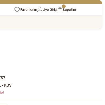
Favorilerim
Üye Girişi
Sepetim
Y57
L + KDV
le!