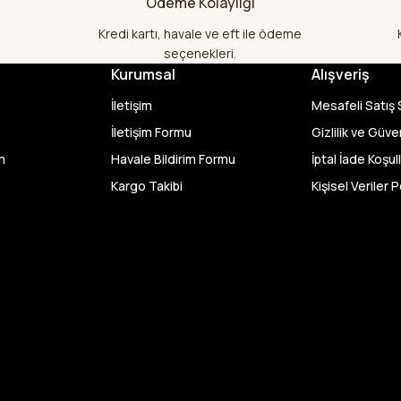
Ödeme Kolaylığı
hem ölçü olarak hem görüntü,doku o
memnun kaldım emeği geçenlere te
Kredi kartı, havale ve eft ile ödeme
A... S... | 24/07/2026
seçenekleri.
Kurumsal
Alışveriş
Fiyatlar uygun ve çok fazla seçenek 
İletişim
Mesafeli Satış
bu kadar çeşit görmedim büyük kola
geçenlere teşekkür ediyorum
İletişim Formu
Gizlilik ve Güve
m
Havale Bildirim Formu
İptal İade Koşull
Abdurrahman Samsur | 24/07/20
Kargo Takibi
Kişisel Veriler P
Buradan ikinci alışverişim ikisind
kaldım teşekkürler.
Büşra Singeç | 02/07/2026
Bursa kumaş pazarından defalarca
videoda anlatılıp gosterildigi gibi çı
kadar sorun yaşamadım uygun fiyat
kalitesinden dolayı tercih ettiğim k
D... Ç... | 27/06/2026