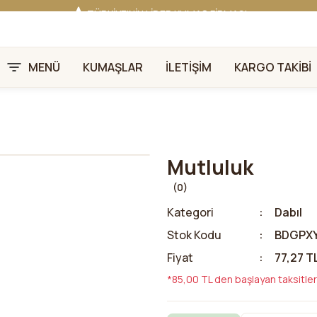
TÜRKİYE'NİN LİDER KUMAŞ FİRMASI
HER KUMAŞTA EN UYGUN FİYAT!
46 YILLIK BURSA KUMAŞ PAZARI GÜVENCESİ!
BURSA KUMAŞ PAZARI TEK RESMİ WEB SİTESİ!
MENÜ
KUMAŞLAR
İLETİŞİM
KARGO TAKİBİ
Mutluluk
(0)
Kategori
Dabıl
Stok Kodu
BDGPX
Fiyat
77,27 T
*85,00 TL den başlayan taksitler