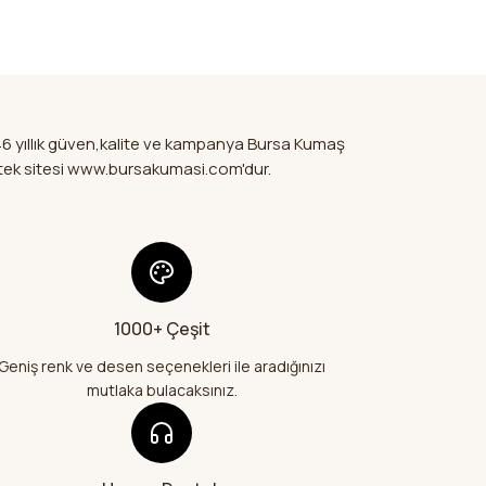
rün hakkında henüz soru sorulmamış.
Bu ürüne ilk yorumu siz yapın!
kür ederiz.
ir şekilde
ya görüntülenemiyor.
Yorum Yaz
Soru Sor
da sitedeki
ler bulunuyor.
maşlarımı
ler
nuyor.
46 yıllık güven,kalite ve kampanya Bursa Kumaş
a pahalı.
mi tek sitesi www.bursakumasi.com'dur.
fler olmalı.
e geldi çok
26
bir şekilde geldi
1000+ Çeşit
Gönder
e teşekkür
Geniş renk ve desen seçenekleri ile aradığınızı
mutlaka bulacaksınız.
26
alış veriş
lı kumaş aldım