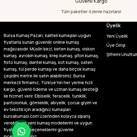
Güvenli Kargo
Tüm paketler özenle hazırlanır.
Üyelik
Bursa Kumaş Pazarı, kaliteli kumaşları uygun
Yeni Üyelik
fiyatlarla sunan güvenilir online kumaş
Üye Girişi
mağazasıdır. Müslin bezi, keten kumaş, viskon
Şifremi Unuttu
kumaş, ayrobin kumaş, krep kumaş, şifon kumaş,
fisto kumaş, dantel kumaş, kot kumaş, saten
kumaş, tül perde kumaşı ve daha birçok kumaş
çeşidini metre ile satın alabilirsiniz. Bursa
merkezli firmamız, Türkiye’nin her yerine hızlı
kargo, güvenli ödeme ve uzman kumaş desteği
ile hizmet verir. Elbiselik, feracelik, tuniklik,
pantolonluk, gömleklik, abiyelik, çocuk giyim ve
ev tekstili için aradığınız kumaşları
bursakumasi.com üzerinden kolayca sipariş
verebilir, en yeni kumaş modellerini ve uygun
fiyatlı kumaş seçeneklerini güvenle
inceleyebilirsiniz.