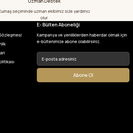
Uzman Destek
larak çok
şekkür ediyorum
Kumaş seçiminde uzman ekibimiz size yardımcı
olur.
E- Bülten Aboneliği
var başka bir yerde
 Sözleşmesi
Kampanya ve yeniliklerden haberdar olmak için
ylık emeği
e-bültenimize abone olabilirsiniz.
nlik
ari
26
olitikası
en de çok memnun
Abone Ol
 kumaş aldım
ktı. bu zamana
larından ve
umaşçi