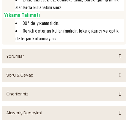
alanlarda kullanabilirsiniz.
Yıkama Talimatı
30° de yıkanmalıdır.
Renkli deterjan kullanılmalıdır, leke çıkarıcı ve optik
deterjan kullanmayınız.
Yorumlar
Soru & Cevap
Bu ürüne ilk yorumu siz yapın!
Önerileriniz
Yorum Yaz
Ürün hakkında henüz soru sorulmamış.
Bu ürünün fiyat bilgisi, resim, ürün açıklamalarında ve diğer
Alışveriş Deneyimi
konularda yetersiz gördüğünüz noktaları öneri formunu kullanarak
Soru Sor
tarafımıza iletebilirsiniz.
Görüş ve önerileriniz için teşekkür ederiz.
kumaşlar çok iyi