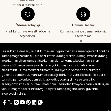
aradığınızı
mutlaka bulacaksınız.
Aradığım kumaşçı artık hep buradan alış
veriş yapacağım in şa Allah çünkü 4 farklı
kumaş aldım hem ölçü olarak hem
görüntü,doku olarak çok memnun kaldım
Ödeme Kolaylığı
Uzman Destek
emeği geçenlere teşekkür ediyorum
Kredi kartı, havale ve eft ile ödeme
Kumaş seçiminde uzman ekibimiz
A... S... | 24/07/2026
seçenekleri.
size yardımcı
olur.
Fiyatlar uygun ve çok fazla seçenek var
başka bir yerde bu kadar çeşit görmedim
Bursa Kumaş Pazarı, kaliteli kumaşları uygun fiyatlarla sunan güvenilir online
büyük kolaylık emeği geçenlere teşekkür
kumaş mağazasıdır. Müslin bezi, keten kumaş, viskon kumaş, ayrobin kumaş,
ediyorum
krep kumaş, şifon kumaş, fisto kumaş, dantel kumaş, kot kumaş, saten
Abdurrahman Samsur | 24/07/2026
kumaş, tül perde kumaşı ve daha birçok kumaş çeşidini metre ile satın
alabilirsiniz. Bursa merkezli firmamız, Türkiye’nin her yerine hızlı kargo,
güvenli ödeme ve uzman kumaş desteği ile hizmet verir. Elbiselik, feracelik,
Buradan ikinci alışverişim ikisinden de çok
tuniklik, pantolonluk, gömleklik, abiyelik, çocuk giyim ve ev tekstili için
memnun kaldım teşekkürler.
aradığınız kumaşları bursakumasi.com üzerinden kolayca sipariş verebilir, en
Büşra Singeç | 02/07/2026
yeni kumaş modellerini ve uygun fiyatlı kumaş seçeneklerini güvenle
inceleyebilirsiniz.
Bursa kumaş pazarından defalarca kumaş
aldım videoda anlatılıp gosterildigi gibi
çıktı. bu zamana kadar sorun yaşamadım
uygun fiyatlarından ve kalitesinden dolayı