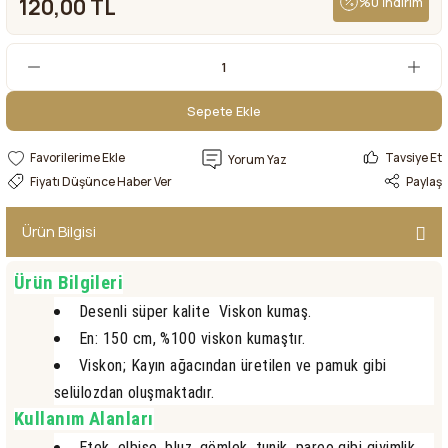
120,00 TL
%0 İndirim
Sepete Ekle
Sepete Ekle
Tavsiye Et
Yorum Yaz
Fiyatı Düşünce Haber Ver
Paylaş
Ürün Bilgisi
Ürün Bilgileri
Desenli süper kalite Viskon kumaş.
En: 150 cm, %100 viskon kumaştır.
Viskon; Kayın ağacından üretilen ve pamuk gibi
selülozdan oluşmaktadır.
Kullanım Alanları
Etek, elbise, bluz, gömlek, tunik, pareo gibi giyimlik