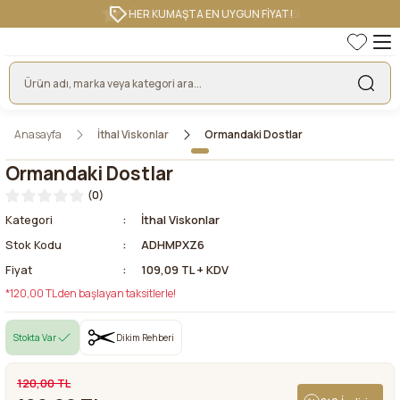
HER KUMAŞTA EN UYGUN FİYAT!
Anasayfa
İthal Viskonlar
Ormandaki Dostlar
Ormandaki Dostlar
(0)
Kategori
İthal Viskonlar
Stok Kodu
ADHMPXZ6
Fiyat
109,09 TL + KDV
*120,00 TL den başlayan taksitlerle!
Stokta Var
Dikim Rehberi
120,00 TL