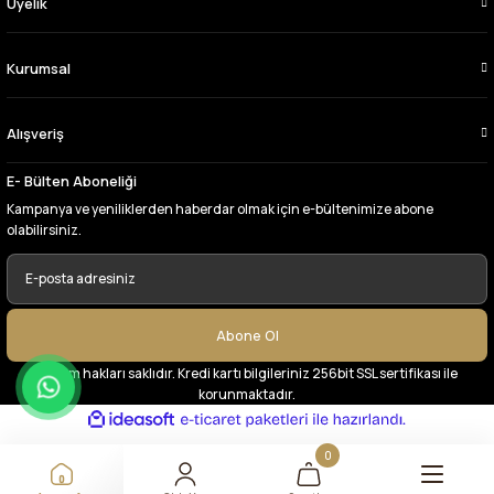
Üyelik
tercih ettiğim kumaşçi
D... Ç... | 27/06/2026
Kurumsal
Çok memnun kaldım,teşekkürler
Alışveriş
A... Y... | 13/06/2026
E- Bülten Aboneliği
Deneyimini Paylaş
Kampanya ve yeniliklerden haberdar olmak için e-bültenimize abone
olabilirsiniz.
Abone Ol
© Tüm hakları saklıdır. Kredi kartı bilgileriniz 256bit SSL sertifikası ile
korunmaktadır.
ideasoft
ile
e-
hazırlandı.
ticaret
paketleri
0