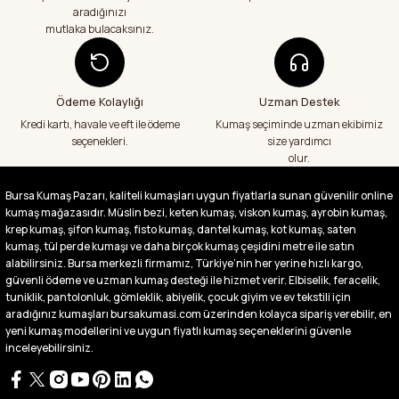
kumaş aldım hem ölçü olarak hem
aradığınızı
görüntü,doku olarak çok memnun kaldım
mutlaka bulacaksınız.
emeği geçenlere teşekkür ediyorum
A... S... | 24/07/2026
Ödeme Kolaylığı
Uzman Destek
Fiyatlar uygun ve çok fazla seçenek var
başka bir yerde bu kadar çeşit görmedim
Kredi kartı, havale ve eft ile ödeme
Kumaş seçiminde uzman ekibimiz
büyük kolaylık emeği geçenlere teşekkür
seçenekleri.
size yardımcı
ediyorum
olur.
Abdurrahman Samsur | 24/07/2026
Bursa Kumaş Pazarı, kaliteli kumaşları uygun fiyatlarla sunan güvenilir online
kumaş mağazasıdır. Müslin bezi, keten kumaş, viskon kumaş, ayrobin kumaş,
Buradan ikinci alışverişim ikisinden de çok
memnun kaldım teşekkürler.
krep kumaş, şifon kumaş, fisto kumaş, dantel kumaş, kot kumaş, saten
kumaş, tül perde kumaşı ve daha birçok kumaş çeşidini metre ile satın
Büşra Singeç | 02/07/2026
alabilirsiniz. Bursa merkezli firmamız, Türkiye’nin her yerine hızlı kargo,
güvenli ödeme ve uzman kumaş desteği ile hizmet verir. Elbiselik, feracelik,
tuniklik, pantolonluk, gömleklik, abiyelik, çocuk giyim ve ev tekstili için
Bursa kumaş pazarından defalarca kumaş
aldım videoda anlatılıp gosterildigi gibi
aradığınız kumaşları bursakumasi.com üzerinden kolayca sipariş verebilir, en
çıktı. bu zamana kadar sorun yaşamadım
yeni kumaş modellerini ve uygun fiyatlı kumaş seçeneklerini güvenle
uygun fiyatlarından ve kalitesinden dolayı
inceleyebilirsiniz.
tercih ettiğim kumaşçi
D... Ç... | 27/06/2026