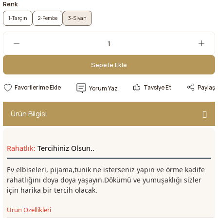
Renk
1-Tarçın
2-Pembe
3-Siyah
Sepete Ekle
Sepete Ekle
Tavsiye Et
Paylaş
Yorum Yaz
Ürün Bilgisi
Rahatlık:
Tercihiniz Olsun..
Ev elbiseleri, pijama,tunik ne isterseniz yapın ve örme kadife
rahatlığını doya doya yaşayın.Dökümü ve yumuşaklığı sizler
için harika bir tercih olacak.
Ürün Özellikleri