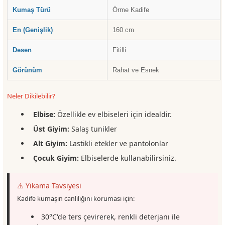
Kumaş Türü
Örme Kadife
En (Genişlik)
160 cm
Desen
Fitilli
Görünüm
Rahat ve Esnek
Neler Dikilebilir?
Elbise:
Özellikle ev elbiseleri için idealdir.
Üst Giyim:
Salaş tunikler
Alt Giyim:
Lastikli etekler ve pantolonlar
Çocuk Giyim:
Elbiselerde kullanabilirsiniz.
⚠️ Yıkama Tavsiyesi
Kadife kumaşın canlılığını koruması için:
30°C'de ters çevirerek, renkli deterjanı ile