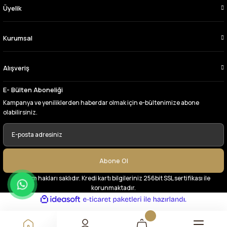
Üyelik
Çok memnun kaldım,teşekkürler
A... Y... | 13/06/2026
Kurumsal
Deneyimini Paylaş
Alışveriş
E- Bülten Aboneliği
Kampanya ve yeniliklerden haberdar olmak için e-bültenimize abone
olabilirsiniz.
Abone Ol
© Tüm hakları saklıdır. Kredi kartı bilgileriniz 256bit SSL sertifikası ile
korunmaktadır.
ideasoft
ile
e-
hazırlandı.
ticaret
paketleri