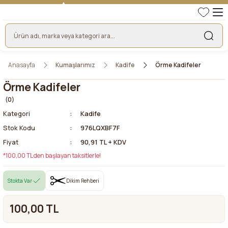
TÜRKİYE'NİN LİDER KUMAŞ FİRMASI
HER KUMAŞTA EN UYGUN FİYAT!
46 YILLIK BURSA KUMAŞ PAZARI GÜVENCESİ!
BURSA KUMAŞ PAZARI TEK RESMİ WEB SİTESİ!
Anasayfa
Kumaşlarımız
Kadife
Örme Kadifeler
Örme Kadifeler
(0)
Kategori
Kadife
Stok Kodu
976LQXBF7F
Fiyat
90,91 TL + KDV
*100,00 TL den başlayan taksitlerle!
Stokta Var
Dikim Rehberi
100,00 TL