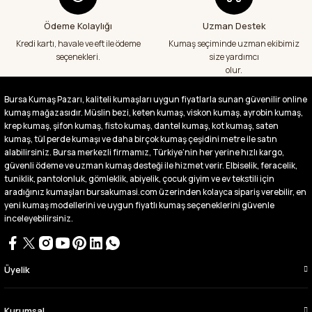
Ödeme Kolaylığı
Uzman Destek
Fiyatlar uygun ve çok fazla seçenek var
başka bir yerde bu kadar çeşit görmedim
Kredi kartı, havale ve eft ile ödeme
Kumaş seçiminde uzman ekibimiz
büyük kolaylık emeği geçenlere teşekkür
seçenekleri.
size yardımcı
ediyorum
olur.
Abdurrahman Samsur | 24/07/2026
Bursa Kumaş Pazarı, kaliteli kumaşları uygun fiyatlarla sunan güvenilir online
kumaş mağazasıdır. Müslin bezi, keten kumaş, viskon kumaş, ayrobin kumaş,
Buradan ikinci alışverişim ikisinden de çok
memnun kaldım teşekkürler.
krep kumaş, şifon kumaş, fisto kumaş, dantel kumaş, kot kumaş, saten
kumaş, tül perde kumaşı ve daha birçok kumaş çeşidini metre ile satın
Büşra Singeç | 02/07/2026
alabilirsiniz. Bursa merkezli firmamız, Türkiye’nin her yerine hızlı kargo,
güvenli ödeme ve uzman kumaş desteği ile hizmet verir. Elbiselik, feracelik,
tuniklik, pantolonluk, gömleklik, abiyelik, çocuk giyim ve ev tekstili için
Bursa kumaş pazarından defalarca kumaş
aldım videoda anlatılıp gosterildigi gibi
aradığınız kumaşları bursakumasi.com üzerinden kolayca sipariş verebilir, en
çıktı. bu zamana kadar sorun yaşamadım
yeni kumaş modellerini ve uygun fiyatlı kumaş seçeneklerini güvenle
uygun fiyatlarından ve kalitesinden dolayı
inceleyebilirsiniz.
tercih ettiğim kumaşçi
D... Ç... | 27/06/2026
Üyelik
Çok memnun kaldım,teşekkürler
A... Y... | 13/06/2026
Kurumsal