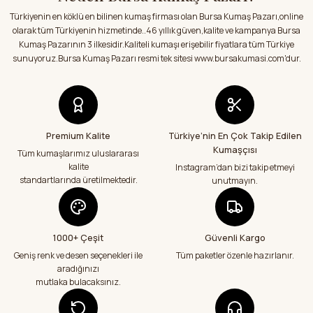
Satıcı ilgili ve kısa sürede sorunsuz bir
şekilde kumaşlarımı aldım.Kumaşlar
Türkiyenin en köklü en bilinen kumaş firması olan Bursa Kumaş Pazarı,online
Ürün bilgilerinde hatalar bulunuyor.
hakkında sitedeki bilgilendirmeler
olarak tüm Türkiyenin hizmetinde..46 yıllık güven,kalite ve kampanya Bursa
doğrultusunda kumaşlarımı aldım.Çok
Ürün fiyatı diğer sitelerden daha pahalı.
Kumaş Pazarının 3 ilkesidir.Kaliteli kumaşı erişebilir fiyatlara tüm Türkiye
memnun kaldım.Teşekkürler
Bu ürüne benzer farklı alternatifler olmalı.
sunuyoruz.Bursa Kumaş Pazarı resmi tek sitesi www.bursakumasi.com'dur.
E... Y... | 01/08/2026
Kumaşlar eksiksiz tertemiz bir şekilde geldi
çok teşekkür ediyorum
Abdurrahman Samsur | 24/07/2026
Premium Kalite
Türkiye’nin En Çok Takip Edilen
Kumaşçısı
Gönder
Tüm kumaşlarımız uluslararası
kalite
Instagram’dan bizi takip etmeyi
Teslimatım özenli güzel hazırlanmış bir
şekilde geldi çok memnun kaldım emeği
standartlarında üretilmektedir.
unutmayın.
geçenlere teşekkür ediyorum
Abdurrahman Samsur | 24/07/2026
1000+ Çeşit
Güvenli Kargo
Aradığım kumaşçı artık hep buradan alış
veriş yapacağım in şa Allah çünkü 4 farklı
Geniş renk ve desen seçenekleri ile
Tüm paketler özenle hazırlanır.
kumaş aldım hem ölçü olarak hem
aradığınızı
görüntü,doku olarak çok memnun kaldım
mutlaka bulacaksınız.
emeği geçenlere teşekkür ediyorum
A... S... | 24/07/2026