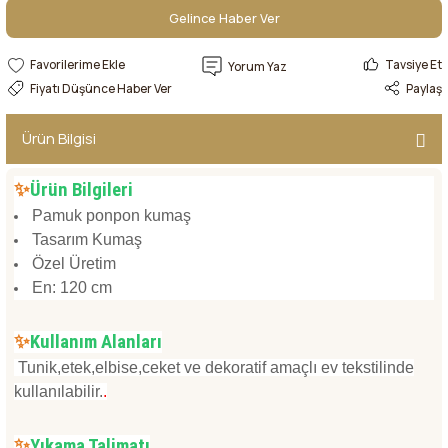
Gelince Haber Ver
Gelince Haber Ver
Tavsiye Et
Yorum Yaz
Fiyatı Düşünce Haber Ver
Paylaş
Ürün Bilgisi
✨
Ürün Bilgileri
Pamuk ponpon kumaş
Tasarım Kumaş
Özel Üretim
En: 120 cm
✨
Kullanım Alanları
Tunik,etek,elbise,ceket ve dekoratif amaçlı ev tekstilinde
kullanılabilir.
.
✨
Yıkama Talimatı