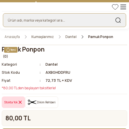
TÜRKİYE'NİN LİDER KUMAŞ FİRMASI
HER KUMAŞTA EN UYGUN FİYAT!
46 YILLIK BURSA KUMAŞ PAZARI GÜVENCESİ!
BURSA KUMAŞ PAZARI TEK RESMİ WEB SİTESİ!
Anasayfa
Kumaşlarımız
Dantel
Pamuk Ponpon
Pamuk Ponpon
Yeni
(0)
Kategori
Dantel
Stok Kodu
AXBGHDDFRU
Fiyat
72,73 TL + KDV
*80,00 TL den başlayan taksitlerle!
Stokta Yok
Dikim Rehberi
80,00 TL