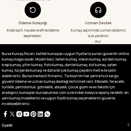
emeği geçenlere teşekkür ediyorum
A... S... | 24/07/2026
Ödeme Kolaylığı
Uzman Destek
Fiyatlar uygun ve çok fazla seçenek var
başka bir yerde bu kadar çeşit görmedim
Kredi kartı, havale ve eft ile ödeme
Kumaş seçiminde uzman ekibimiz
büyük kolaylık emeği geçenlere teşekkür
seçenekleri.
size yardımcı
ediyorum
olur.
Abdurrahman Samsur | 24/07/2026
Bursa Kumaş Pazarı, kaliteli kumaşları uygun fiyatlarla sunan güvenilir online
kumaş mağazasıdır. Müslin bezi, keten kumaş, viskon kumaş, ayrobin kumaş,
Buradan ikinci alışverişim ikisinden de çok
memnun kaldım teşekkürler.
krep kumaş, şifon kumaş, fisto kumaş, dantel kumaş, kot kumaş, saten
kumaş, tül perde kumaşı ve daha birçok kumaş çeşidini metre ile satın
Büşra Singeç | 02/07/2026
alabilirsiniz. Bursa merkezli firmamız, Türkiye’nin her yerine hızlı kargo,
güvenli ödeme ve uzman kumaş desteği ile hizmet verir. Elbiselik, feracelik,
tuniklik, pantolonluk, gömleklik, abiyelik, çocuk giyim ve ev tekstili için
Bursa kumaş pazarından defalarca kumaş
aldım videoda anlatılıp gosterildigi gibi
aradığınız kumaşları bursakumasi.com üzerinden kolayca sipariş verebilir, en
çıktı. bu zamana kadar sorun yaşamadım
yeni kumaş modellerini ve uygun fiyatlı kumaş seçeneklerini güvenle
uygun fiyatlarından ve kalitesinden dolayı
inceleyebilirsiniz.
tercih ettiğim kumaşçi
D... Ç... | 27/06/2026
Üyelik
Çok memnun kaldım,teşekkürler