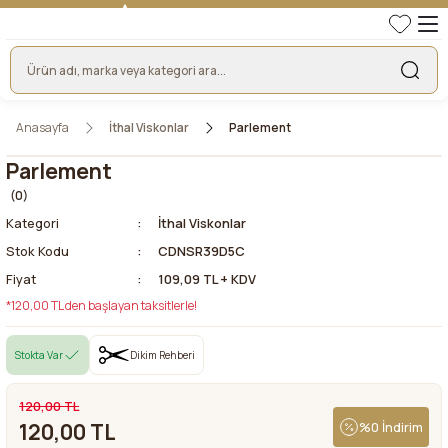
TÜRKİYE'NİN LİDER KUMAŞ FİRMASI
HER KUMAŞTA EN UYGUN FİYAT!
46 YILLIK BURSA KUMAŞ PAZARI GÜVENCESİ!
BURSA KUMAŞ PAZARI TEK RESMİ WEB SİTESİ!
Anasayfa
İthal Viskonlar
Parlement
Parlement
(0)
Kategori
İthal Viskonlar
Stok Kodu
CDNSR39D5C
Fiyat
109,09 TL + KDV
*120,00 TL den başlayan taksitlerle!
Stokta Var
Dikim Rehberi
120,00 TL
120,00 TL
%0 İndirim