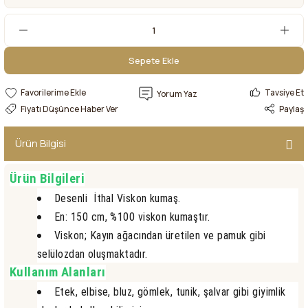
Sepete Ekle
Sepete Ekle
Tavsiye Et
Yorum Yaz
Fiyatı Düşünce Haber Ver
Paylaş
Ürün Bilgisi
Ürün Bilgileri
Desenli İthal Viskon kumaş.
En: 150 cm, %100 viskon kumaştır.
Viskon; Kayın ağacından üretilen ve pamuk gibi
selülozdan oluşmaktadır.
Kullanım Alanları
Etek, elbise, bluz, gömlek, tunik, şalvar gibi giyimlik