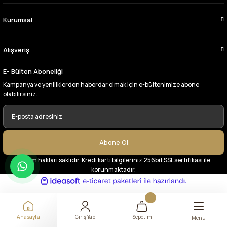
A... Y... | 13/06/2026
Kurumsal
Deneyimini Paylaş
Alışveriş
E- Bülten Aboneliği
Kampanya ve yeniliklerden haberdar olmak için e-bültenimize abone
olabilirsiniz.
Abone Ol
© Tüm hakları saklıdır. Kredi kartı bilgileriniz 256bit SSL sertifikası ile
korunmaktadır.
ideasoft
ile
e-
hazırlandı.
ticaret
paketleri
Anasayfa
Giriş Yap
Sepetim
Menü