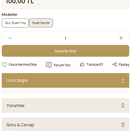
100,00 TL
Modeller
Düz Siyah Floş
Payet Dantel
Sepete Ekle
Sepete Ekle
Tavsiye Et
Paylaş
Yorum Yaz
Ürün Bilgisi
Yorumlar
Soru & Cevap
Bu ürüne ilk yorumu siz yapın!