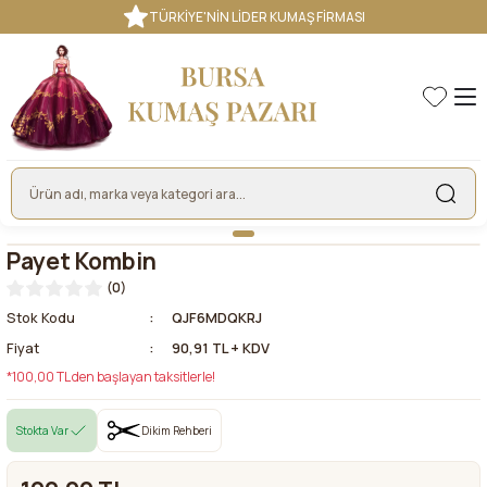
TÜRKİYE'NİN LİDER KUMAŞ FİRMASI
Payet Kombin
(0)
Stok Kodu
QJF6MDQKRJ
Fiyat
90,91 TL + KDV
*100,00 TL den başlayan taksitlerle!
Stokta Var
Dikim Rehberi