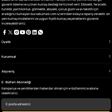
güvenli ödeme ve uzman kumaş desteği ile hizmet verir. Elbiselik, feracelik,
Buradan ikinci alışverişim ikisinden de çok
tuniklik, pantolonluk, gömleklik, abiyelik, çocuk giyim ve ev tekstili için
memnun kaldım teşekkürler.
aradığınız kumaşları bursakumasi.com üzerinden kolayca sipariş verebilir, en
Büşra Singeç | 02/07/2026
yeni kumaş modellerini ve uygun fiyatlı kumaş seçeneklerini güvenle
inceleyebilirsiniz.
Bursa kumaş pazarından defalarca kumaş
aldım videoda anlatılıp gosterildigi gibi
çıktı. bu zamana kadar sorun yaşamadım
uygun fiyatlarından ve kalitesinden dolayı
Üyelik
tercih ettiğim kumaşçi
D... Ç... | 27/06/2026
Kurumsal
Çok memnun kaldım,teşekkürler
Alışveriş
A... Y... | 13/06/2026
E- Bülten Aboneliği
Deneyimini Paylaş
Kampanya ve yeniliklerden haberdar olmak için e-bültenimize abone
olabilirsiniz.