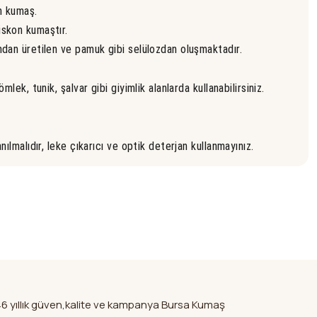
n kumaş.
skon kumaştır.
ndan üretilen ve pamuk gibi selülozdan oluşmaktadır.
ömlek, tunik, şalvar gibi giyimlik alanlarda kullanabilirsiniz.
nılmalıdır, leke çıkarıcı ve optik deterjan kullanmayınız.
 ürün açıklamalarında ve diğer konularda yetersiz gördüğünüz
li
k tarafımıza iletebilirsiniz.
rün hakkında henüz soru sorulmamış.
kür ederiz.
ir şekilde
ya görüntülenemiyor.
Soru Sor
da sitedeki
in aldım daha çok alsaydim keşke
ler bulunuyor.
maşlarımı
ler
nuyor.
46 yıllık güven,kalite ve kampanya Bursa Kumaş
a pahalı.