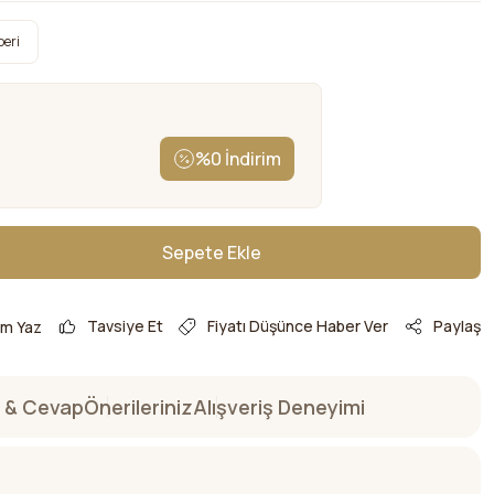
beri
%0 İndirim
Sepete Ekle
Sepete Ekle
Tavsiye Et
Fiyatı Düşünce Haber Ver
Paylaş
um Yaz
 & Cevap
Önerileriniz
Alışveriş Deneyimi