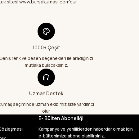
mi tek sitesi www.bursakumasi.com'dur.
fler olmalı.
e geldi çok
26
bir şekilde geldi
1000+ Çeşit
Gönder
e teşekkür
Geniş renk ve desen seçenekleri ile aradığınızı
mutlaka bulacaksınız.
26
alış veriş
lı kumaş aldım
Uzman Destek
larak çok
şekkür ediyorum
Kumaş seçiminde uzman ekibimiz size yardımcı
olur.
E- Bülten Aboneliği
var başka bir yerde
 Sözleşmesi
Kampanya ve yeniliklerden haberdar olmak için
ylık emeği
e-bültenimize abone olabilirsiniz.
nlik