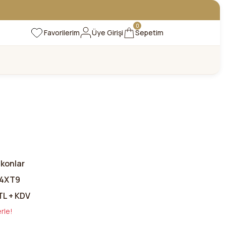
0
Favorilerim
Üye Girişi
Sepetim
skonlar
4XT9
TL + KDV
rle!