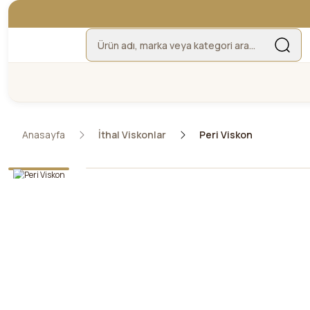
Anasayfa
İthal Viskonlar
Peri Viskon