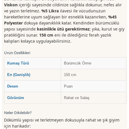
Viskon
içeriği sayesinde cildinize sağlıkla dokunur, nefes alır
ve yazın terletmez.
%5 Likra
ilavesi ile vücudunuzun
hareketlerine uyum sağlayan bir esneklik kazanırken,
%45
Polyester
dokuya dayanıklılık katar. Kendinden bürümcüklü
yapısı sayesinde
kesinlikle ütü gerektirmez
; yıka, kurut ve giy
pratikliğini sunar.
150 cm
eni ile dilediğiniz ferah yazlık
kalıpları kolayca uygulayabilirsiniz.
Ürün Özellikleri
Kumaş Türü
Bürümcük Örme
En (Genişlik)
150 cm
Desen
Puan
Görünüm
Rahat ve Salaş
Neler Dikilebilir?
Dökümlü yapısı ve terletmeyen dokusuyla rahat ve şık giyim
için harikadır: