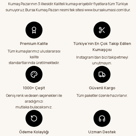
doğrultusunda kumaşlarımı aldım.Çok
Ürün fiyatı diğer sitelerden daha pahalı.
Kumaş Pazarının 3 ilkesidir.Kaliteli kumaşı erişebilir fiyatlara tüm Türkiye
memnun kaldım.Teşekkürler
Bu ürüne benzer farklı alternatifler olmalı.
sunuyoruz.Bursa Kumaş Pazarı resmi tek sitesi www.bursakumasi.com'dur.
E... Y... | 01/08/2026
Kumaşlar eksiksiz tertemiz bir şekilde geldi
çok teşekkür ediyorum
Abdurrahman Samsur | 24/07/2026
Premium Kalite
Türkiye’nin En Çok Takip Edilen
Kumaşçısı
Gönder
Tüm kumaşlarımız uluslararası
kalite
Instagram’dan bizi takip etmeyi
Teslimatım özenli güzel hazırlanmış bir
şekilde geldi çok memnun kaldım emeği
standartlarında üretilmektedir.
unutmayın.
geçenlere teşekkür ediyorum
Abdurrahman Samsur | 24/07/2026
1000+ Çeşit
Güvenli Kargo
Aradığım kumaşçı artık hep buradan alış
veriş yapacağım in şa Allah çünkü 4 farklı
Geniş renk ve desen seçenekleri ile
Tüm paketler özenle hazırlanır.
kumaş aldım hem ölçü olarak hem
aradığınızı
görüntü,doku olarak çok memnun kaldım
mutlaka bulacaksınız.
emeği geçenlere teşekkür ediyorum
A... S... | 24/07/2026
Ödeme Kolaylığı
Uzman Destek
Fiyatlar uygun ve çok fazla seçenek var