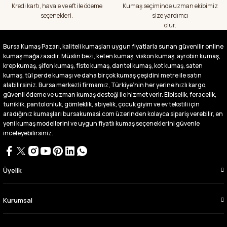
başka bir yerde bu kadar çeşit görmedim
Kredi kartı, havale ve eft ile ödeme
Kumaş seçiminde uzman ekibimiz
büyük kolaylık emeği geçenlere teşekkür
seçenekleri.
size yardımcı
ediyorum
olur.
Abdurrahman Samsur | 24/07/2026
Bursa Kumaş Pazarı, kaliteli kumaşları uygun fiyatlarla sunan güvenilir online
kumaş mağazasıdır. Müslin bezi, keten kumaş, viskon kumaş, ayrobin kumaş,
Buradan ikinci alışverişim ikisinden de çok
memnun kaldım teşekkürler.
krep kumaş, şifon kumaş, fisto kumaş, dantel kumaş, kot kumaş, saten
kumaş, tül perde kumaşı ve daha birçok kumaş çeşidini metre ile satın
Büşra Singeç | 02/07/2026
alabilirsiniz. Bursa merkezli firmamız, Türkiye’nin her yerine hızlı kargo,
güvenli ödeme ve uzman kumaş desteği ile hizmet verir. Elbiselik, feracelik,
tuniklik, pantolonluk, gömleklik, abiyelik, çocuk giyim ve ev tekstili için
Bursa kumaş pazarından defalarca kumaş
aldım videoda anlatılıp gosterildigi gibi
aradığınız kumaşları bursakumasi.com üzerinden kolayca sipariş verebilir, en
çıktı. bu zamana kadar sorun yaşamadım
yeni kumaş modellerini ve uygun fiyatlı kumaş seçeneklerini güvenle
uygun fiyatlarından ve kalitesinden dolayı
inceleyebilirsiniz.
tercih ettiğim kumaşçi
D... Ç... | 27/06/2026
Üyelik
Çok memnun kaldım,teşekkürler
A... Y... | 13/06/2026
Kurumsal
Deneyimini Paylaş