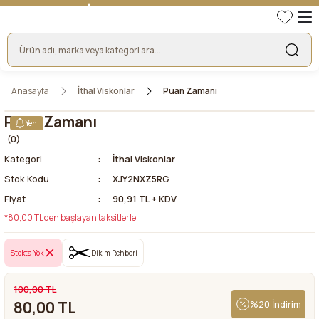
TÜRKİYE'NİN LİDER KUMAŞ FİRMASI
HER KUMAŞTA EN UYGUN FİYAT!
46 YILLIK BURSA KUMAŞ PAZARI GÜVENCESİ!
BURSA KUMAŞ PAZARI TEK RESMİ WEB SİTESİ!
Anasayfa
İthal Viskonlar
Puan Zamanı
Puan Zamanı
Yeni
(0)
Kategori
İthal Viskonlar
Stok Kodu
XJY2NXZ5RG
Fiyat
90,91 TL + KDV
*80,00 TL den başlayan taksitlerle!
Stokta Yok
Dikim Rehberi
100,00 TL
80,00 TL
%20 İndirim