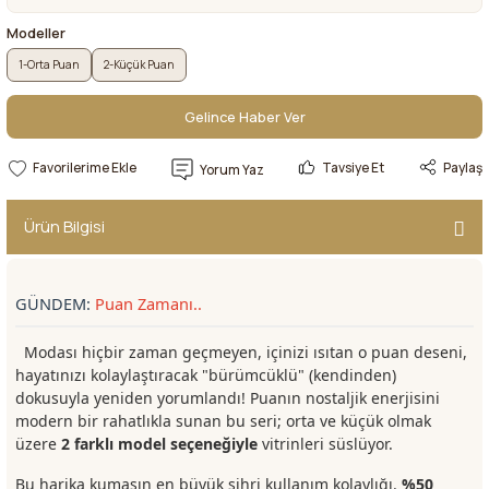
Modeller
1-Orta Puan
2-Küçük Puan
Gelince Haber Ver
Gelince Haber Ver
Tavsiye Et
Paylaş
Yorum Yaz
Ürün Bilgisi
GÜNDEM:
Puan Zamanı..
Modası hiçbir zaman geçmeyen, içinizi ısıtan o puan deseni,
hayatınızı kolaylaştıracak "bürümcüklü" (kendinden)
dokusuyla yeniden yorumlandı! Puanın nostaljik enerjisini
modern bir rahatlıkla sunan bu seri; orta ve küçük olmak
üzere
2
farklı model seçeneğiyle
vitrinleri süslüyor.
Bu harika kumaşın en büyük sihri kullanım kolaylığı.
%50