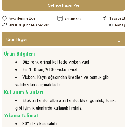
Gelince Haber Ver
Gelince Haber Ver
Tavsiye Et
Yorum Yaz
Fiyatı Düşünce Haber Ver
Paylaş
Ürün Bilgisi
Ürün Bilgileri
Düz renk orjinal kalitede viskon vual
En: 150 cm, %100 viskon vual
Viskon; Kayın ağacından üretilen ve pamuk gibi
selülozdan oluşmaktadır.
Kullanım Alanları
Etek astar ile, elbise astar ile, bluz, gömlek, tunik,
gibi
iyimlik alanlarda kullanabilirsiniz.
Yıkama Talimatı
30° de yıkanmalıdır.