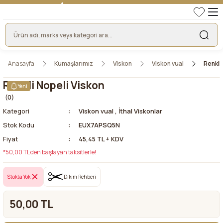
TÜRKİYE'NİN LİDER KUMAŞ FİRMASI
HER KUMAŞTA EN UYGUN FİYAT!
46 YILLIK BURSA KUMAŞ PAZARI GÜVENCESİ!
BURSA KUMAŞ PAZARI TEK RESMİ WEB SİTESİ!
Anasayfa
Kumaşlarımız
Viskon
Viskon vual
Renkli
Renkli Nopeli Viskon
Yeni
(0)
Kategori
Viskon vual
,
İthal Viskonlar
Stok Kodu
EUX7APSQ5N
Fiyat
45,45 TL + KDV
*50,00 TL den başlayan taksitlerle!
Stokta Yok
Dikim Rehberi
50,00 TL