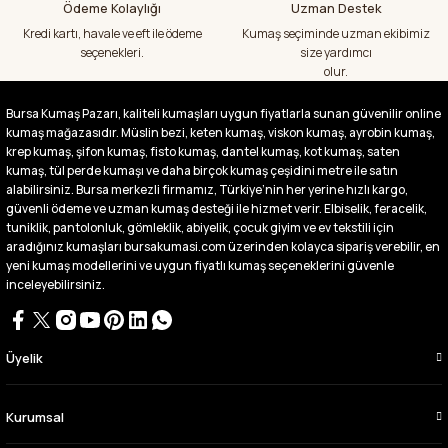
Ödeme Kolaylığı
Uzman Destek
emeği geçenlere teşekkür ediyorum
Kredi kartı, havale ve eft ile ödeme
Kumaş seçiminde uzman ekibimiz
A... S... | 24/07/2026
seçenekleri.
size yardımcı
olur.
Fiyatlar uygun ve çok fazla seçenek var
başka bir yerde bu kadar çeşit görmedim
Bursa Kumaş Pazarı, kaliteli kumaşları uygun fiyatlarla sunan güvenilir online
büyük kolaylık emeği geçenlere teşekkür
kumaş mağazasıdır. Müslin bezi, keten kumaş, viskon kumaş, ayrobin kumaş,
ediyorum
krep kumaş, şifon kumaş, fisto kumaş, dantel kumaş, kot kumaş, saten
Abdurrahman Samsur | 24/07/2026
kumaş, tül perde kumaşı ve daha birçok kumaş çeşidini metre ile satın
alabilirsiniz. Bursa merkezli firmamız, Türkiye’nin her yerine hızlı kargo,
güvenli ödeme ve uzman kumaş desteği ile hizmet verir. Elbiselik, feracelik,
Buradan ikinci alışverişim ikisinden de çok
tuniklik, pantolonluk, gömleklik, abiyelik, çocuk giyim ve ev tekstili için
memnun kaldım teşekkürler.
aradığınız kumaşları bursakumasi.com üzerinden kolayca sipariş verebilir, en
Büşra Singeç | 02/07/2026
yeni kumaş modellerini ve uygun fiyatlı kumaş seçeneklerini güvenle
inceleyebilirsiniz.
Bursa kumaş pazarından defalarca kumaş
aldım videoda anlatılıp gosterildigi gibi
çıktı. bu zamana kadar sorun yaşamadım
uygun fiyatlarından ve kalitesinden dolayı
Üyelik
tercih ettiğim kumaşçi
D... Ç... | 27/06/2026
Kurumsal
Çok memnun kaldım,teşekkürler