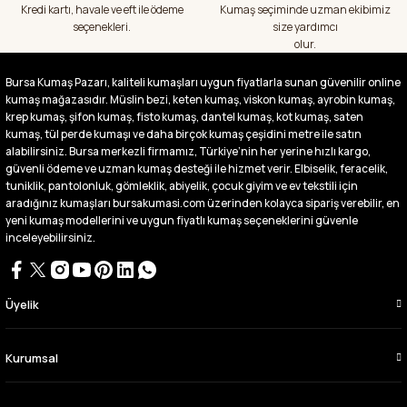
başka bir yerde bu kadar çeşit görmedim
Kredi kartı, havale ve eft ile ödeme
Kumaş seçiminde uzman ekibimiz
büyük kolaylık emeği geçenlere teşekkür
seçenekleri.
size yardımcı
ediyorum
olur.
Abdurrahman Samsur | 24/07/2026
Bursa Kumaş Pazarı, kaliteli kumaşları uygun fiyatlarla sunan güvenilir online
kumaş mağazasıdır. Müslin bezi, keten kumaş, viskon kumaş, ayrobin kumaş,
Buradan ikinci alışverişim ikisinden de çok
memnun kaldım teşekkürler.
krep kumaş, şifon kumaş, fisto kumaş, dantel kumaş, kot kumaş, saten
kumaş, tül perde kumaşı ve daha birçok kumaş çeşidini metre ile satın
Büşra Singeç | 02/07/2026
alabilirsiniz. Bursa merkezli firmamız, Türkiye’nin her yerine hızlı kargo,
güvenli ödeme ve uzman kumaş desteği ile hizmet verir. Elbiselik, feracelik,
tuniklik, pantolonluk, gömleklik, abiyelik, çocuk giyim ve ev tekstili için
Bursa kumaş pazarından defalarca kumaş
aldım videoda anlatılıp gosterildigi gibi
aradığınız kumaşları bursakumasi.com üzerinden kolayca sipariş verebilir, en
çıktı. bu zamana kadar sorun yaşamadım
yeni kumaş modellerini ve uygun fiyatlı kumaş seçeneklerini güvenle
uygun fiyatlarından ve kalitesinden dolayı
inceleyebilirsiniz.
tercih ettiğim kumaşçi
D... Ç... | 27/06/2026
Üyelik
Çok memnun kaldım,teşekkürler
A... Y... | 13/06/2026
Kurumsal
Deneyimini Paylaş