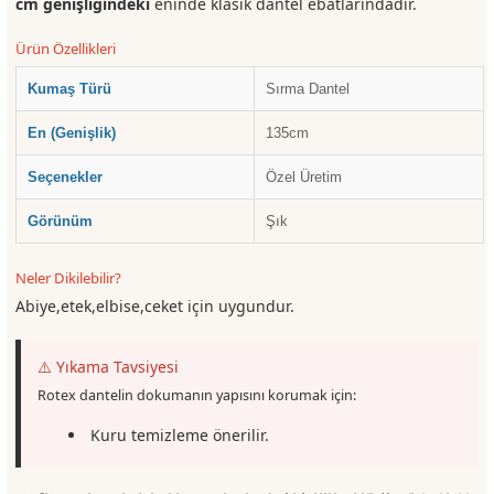
cm genişliğindeki
eninde klasik dantel ebatlarındadır.
Ürün Özellikleri
Kumaş Türü
Sırma Dantel
En (Genişlik)
135cm
Seçenekler
Özel Üretim
Görünüm
Şık
Neler Dikilebilir?
Abiye,etek,elbise,ceket için uygundur.
⚠️ Yıkama Tavsiyesi
Rotex dantelin dokumanın yapısını korumak için:
Kuru temizleme önerilir.