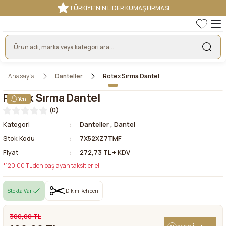
TÜRKİYE'NİN LİDER KUMAŞ FİRMASI
Anasayfa
Danteller
Rotex Sırma Dantel
Rotex Sırma Dantel
Yeni
(0)
Kategori
Danteller
,
Dantel
Stok Kodu
7X52XZ7TMF
Fiyat
272,73 TL + KDV
*120,00 TL den başlayan taksitlerle!
Stokta Var
Dikim Rehberi
300,00 TL