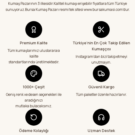
Ürün fiyatı diğer sitelerden daha pahalı.
Kumaş Pazarının 3 ilkesidir.Kaliteli kumaşı erişebilir fiyatlara tüm Türkiye
memnun kaldım.Teşekkürler
Bu ürüne benzer farklı alternatifler olmalı.
sunuyoruz.Bursa Kumaş Pazarı resmi tek sitesi www.bursakumasi.com'dur.
E... Y... | 01/08/2026
Kumaşlar eksiksiz tertemiz bir şekilde geldi
çok teşekkür ediyorum
Abdurrahman Samsur | 24/07/2026
Premium Kalite
Türkiye’nin En Çok Takip Edilen
Kumaşçısı
Gönder
Tüm kumaşlarımız uluslararası
kalite
Instagram’dan bizi takip etmeyi
Teslimatım özenli güzel hazırlanmış bir
şekilde geldi çok memnun kaldım emeği
standartlarında üretilmektedir.
unutmayın.
geçenlere teşekkür ediyorum
Abdurrahman Samsur | 24/07/2026
1000+ Çeşit
Güvenli Kargo
Aradığım kumaşçı artık hep buradan alış
veriş yapacağım in şa Allah çünkü 4 farklı
Geniş renk ve desen seçenekleri ile
Tüm paketler özenle hazırlanır.
kumaş aldım hem ölçü olarak hem
aradığınızı
görüntü,doku olarak çok memnun kaldım
mutlaka bulacaksınız.
emeği geçenlere teşekkür ediyorum
A... S... | 24/07/2026
Ödeme Kolaylığı
Uzman Destek
Fiyatlar uygun ve çok fazla seçenek var