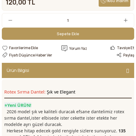
120,00 TL
%60 İndirim
Sepete Ekle
Sepete Ekle
Tavsiye Et
Yorum Yaz
Fiyatı Düşünce Haber Ver
Paylaş
Ürün Bilgisi
Rotex Sırma Dantel:
Şık ve Elegant
⭐Yeni ÜRÜN!
2026 model şık ve kaliteli duracak efsane dantelimiz rotex
sırma dantel,ister elbisede ister cekette ister etekte her
modelde ayrı güzel duracak.
Herkese hitap edecek gold rengiyle sizlere
sunuyoruz.
135