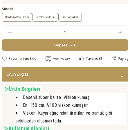
Model
Bordolu/Koyu Bejli
Pembeli/Morlu
Sarılı/Sakslı
Sepete Ekle
Sepete Ekle
Tavsiye Et
Paylaş
Yorum Yaz
Ürün Bilgisi
✨Ürün Bilgileri
Desenli süper kalite Viskon kumaş.
En: 150 cm, %100 viskon kumaştır.
Viskon; Kayın ağacından üretilen ve pamuk gibi
selülozdan oluşmaktadır.
✨Kullanım Alanları