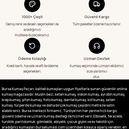
Teslimatım özenli güzel hazırlanmış bir
şekilde geldi çok memnun kaldım emeği
1000+ Çeşit
Güvenli Kargo
geçenlere teşekkür ediyorum
Geniş renk ve desen seçenekleri ile
Tüm paketler özenle hazırlanır.
Abdurrahman Samsur | 24/07/2026
aradığınızı
mutlaka bulacaksınız.
Aradığım kumaşçı artık hep buradan alış
veriş yapacağım in şa Allah çünkü 4 farklı
kumaş aldım hem ölçü olarak hem
görüntü,doku olarak çok memnun kaldım
Ödeme Kolaylığı
Uzman Destek
emeği geçenlere teşekkür ediyorum
Kredi kartı, havale ve eft ile ödeme
Kumaş seçiminde uzman ekibimiz
A... S... | 24/07/2026
seçenekleri.
size yardımcı
olur.
Fiyatlar uygun ve çok fazla seçenek var
başka bir yerde bu kadar çeşit görmedim
Bursa Kumaş Pazarı, kaliteli kumaşları uygun fiyatlarla sunan güvenilir online
büyük kolaylık emeği geçenlere teşekkür
kumaş mağazasıdır. Müslin bezi, keten kumaş, viskon kumaş, ayrobin kumaş,
ediyorum
krep kumaş, şifon kumaş, fisto kumaş, dantel kumaş, kot kumaş, saten
Abdurrahman Samsur | 24/07/2026
kumaş, tül perde kumaşı ve daha birçok kumaş çeşidini metre ile satın
alabilirsiniz. Bursa merkezli firmamız, Türkiye’nin her yerine hızlı kargo,
güvenli ödeme ve uzman kumaş desteği ile hizmet verir. Elbiselik, feracelik,
Buradan ikinci alışverişim ikisinden de çok
tuniklik, pantolonluk, gömleklik, abiyelik, çocuk giyim ve ev tekstili için
memnun kaldım teşekkürler.
aradığınız kumaşları bursakumasi.com üzerinden kolayca sipariş verebilir, en