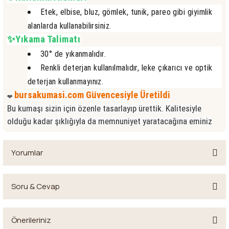
Etek, elbise, bluz, gömlek, tunik, pareo gibi giyimlik
alanlarda kullanabilirsiniz.
✨Yıkama Talimatı
30° de yıkanmalıdır.
Renkli deterjan kullanılmalıdır, leke çıkarıcı ve optik
deterjan kullanmayınız.
bursakumasi.com Güvencesiyle Üretildi
❤️
Bu kumaşı sizin için özenle tasarlayıp ürettik. Kalitesiyle
olduğu kadar şıklığıyla da memnuniyet yaratacağına eminiz
Yorumlar
Soru & Cevap
Bu ürüne ilk yorumu siz yapın!
Önerileriniz
Yorum Yaz
Ürün hakkında henüz soru sorulmamış.