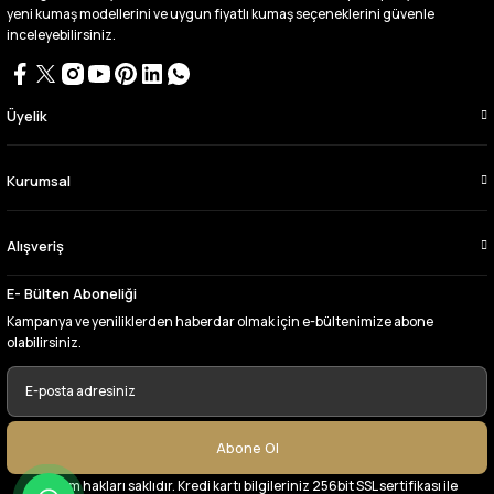
Büşra Singeç | 02/07/2026
yeni kumaş modellerini ve uygun fiyatlı kumaş seçeneklerini güvenle
inceleyebilirsiniz.
Bursa kumaş pazarından defalarca kumaş
aldım videoda anlatılıp gosterildigi gibi
çıktı. bu zamana kadar sorun yaşamadım
uygun fiyatlarından ve kalitesinden dolayı
Üyelik
tercih ettiğim kumaşçi
D... Ç... | 27/06/2026
Kurumsal
Çok memnun kaldım,teşekkürler
Alışveriş
A... Y... | 13/06/2026
E- Bülten Aboneliği
Deneyimini Paylaş
Kampanya ve yeniliklerden haberdar olmak için e-bültenimize abone
olabilirsiniz.
Abone Ol
© Tüm hakları saklıdır. Kredi kartı bilgileriniz 256bit SSL sertifikası ile