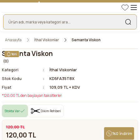
TÜRKİYE'NİN LİDER KUMAŞ FİRMASI
HER KUMAŞTA EN UYGUN FİYAT!
46 YILLIK BURSA KUMAŞ PAZARI GÜVENCESİ!
BURSA KUMAŞ PAZARI TEK RESMİ WEB SİTESİ!
Anasayfa
İthal Viskonlar
Semanta Viskon
Semanta Viskon
Yeni
(0)
Kategori
İthal Viskonlar
Stok Kodu
KD5FA35T8X
Fiyat
109,09 TL + KDV
*120,00 TL den başlayan taksitlerle!
Stokta Var
Dikim Rehberi
120,00 TL
120,00 TL
%0 İndirim