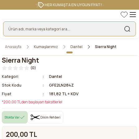
HER KUMAŞTA EN UYGUN FİYAT!
Anasayfa
Kumaşlarımız
Dantel
Sierra Night
Sierra Night
(0)
Kategori
Dantel
Stok Kodu
GFE2LN284Z
Fiyat
181,82 TL + KDV
*200,00 TL den başlayan taksitlerle!
Stokta Var
Dikim Rehberi
200,00 TL