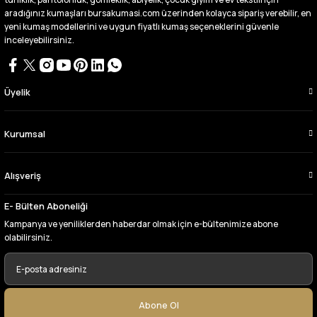
Bursa kumaş pazarından defalarca kumaş
aldım videoda anlatılıp gosterildigi gibi
aradığınız kumaşları bursakumasi.com üzerinden kolayca sipariş verebilir, en
çıktı. bu zamana kadar sorun yaşamadım
yeni kumaş modellerini ve uygun fiyatlı kumaş seçeneklerini güvenle
uygun fiyatlarından ve kalitesinden dolayı
inceleyebilirsiniz.
tercih ettiğim kumaşçi
D... Ç... | 27/06/2026
Üyelik
Çok memnun kaldım,teşekkürler
A... Y... | 13/06/2026
Kurumsal
Deneyimini Paylaş
Alışveriş
E- Bülten Aboneliği
Kampanya ve yeniliklerden haberdar olmak için e-bültenimize abone
olabilirsiniz.
Abone Ol