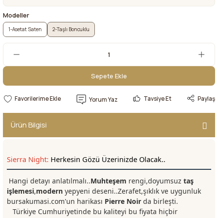
Modeller
1-Asetat Saten
2-Taşlı Boncuklu
Sepete Ekle
Sepete Ekle
Tavsiye Et
Paylaş
Yorum Yaz
Ürün Bilgisi
Sierra Night:
Herkesin Gözü Üzerinizde Olacak..
Hangi detayı anlatılmalı..
Muhteşem
rengi,doyumsuz
taş
işlemesi
,
modern
yepyeni deseni..Zerafet,şıklık ve uygunluk
bursakumasi.com'un harikası
Pierre Noir
da birleşti.
Türkiye Cumhuriyetinde bu kaliteyi bu fiyata hiçbir