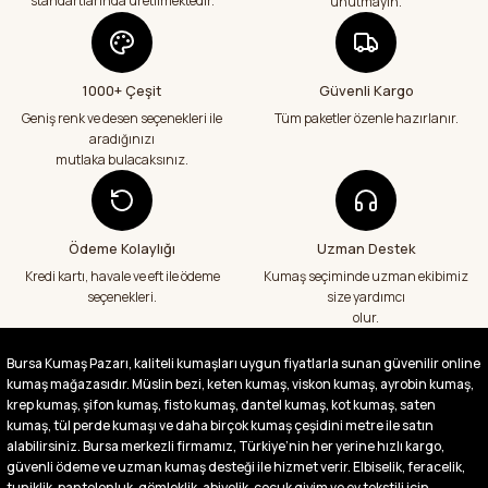
standartlarında üretilmektedir.
unutmayın.
geçenlere teşekkür ediyorum
Abdurrahman Samsur | 24/07/2026
1000+ Çeşit
Güvenli Kargo
Aradığım kumaşçı artık hep buradan alış
veriş yapacağım in şa Allah çünkü 4 farklı
Geniş renk ve desen seçenekleri ile
Tüm paketler özenle hazırlanır.
kumaş aldım hem ölçü olarak hem
aradığınızı
görüntü,doku olarak çok memnun kaldım
mutlaka bulacaksınız.
emeği geçenlere teşekkür ediyorum
A... S... | 24/07/2026
Ödeme Kolaylığı
Uzman Destek
Fiyatlar uygun ve çok fazla seçenek var
başka bir yerde bu kadar çeşit görmedim
Kredi kartı, havale ve eft ile ödeme
Kumaş seçiminde uzman ekibimiz
büyük kolaylık emeği geçenlere teşekkür
seçenekleri.
size yardımcı
ediyorum
olur.
Abdurrahman Samsur | 24/07/2026
Bursa Kumaş Pazarı, kaliteli kumaşları uygun fiyatlarla sunan güvenilir online
kumaş mağazasıdır. Müslin bezi, keten kumaş, viskon kumaş, ayrobin kumaş,
Buradan ikinci alışverişim ikisinden de çok
memnun kaldım teşekkürler.
krep kumaş, şifon kumaş, fisto kumaş, dantel kumaş, kot kumaş, saten
kumaş, tül perde kumaşı ve daha birçok kumaş çeşidini metre ile satın
Büşra Singeç | 02/07/2026
alabilirsiniz. Bursa merkezli firmamız, Türkiye’nin her yerine hızlı kargo,
güvenli ödeme ve uzman kumaş desteği ile hizmet verir. Elbiselik, feracelik,
tuniklik, pantolonluk, gömleklik, abiyelik, çocuk giyim ve ev tekstili için