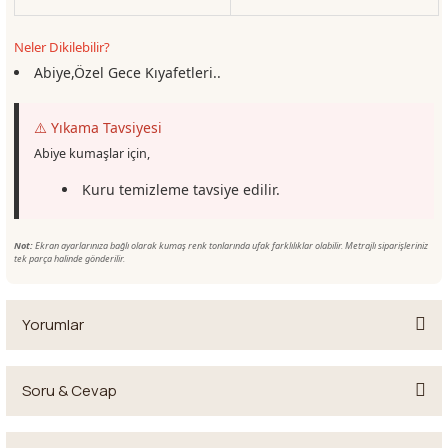
Neler Dikilebilir?
Abiye,Özel Gece Kıyafetleri..
⚠️ Yıkama Tavsiyesi
Abiye kumaşlar için,
Kuru temizleme tavsiye edilir.
Not:
Ekran ayarlarınıza bağlı olarak kumaş renk tonlarında ufak farklılıklar olabilir. Metrajlı siparişleriniz
tek parça halinde gönderilir.
Yorumlar
Soru & Cevap
Bu ürüne ilk yorumu siz yapın!