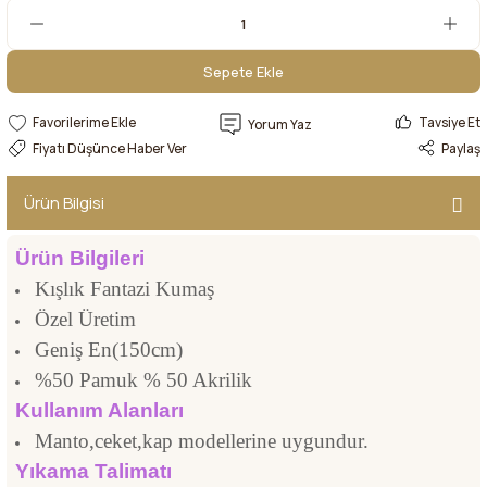
Sepete Ekle
Sepete Ekle
Tavsiye Et
Yorum Yaz
Fiyatı Düşünce Haber Ver
Paylaş
Ürün Bilgisi
Ürün Bilgileri
Kışlık Fantazi Kumaş
Özel Üretim
Geniş En(150cm)
%50 Pamuk % 50 Akrilik
Kullanım Alanları
Manto,ceket,kap modellerine uygundur.
Yıkama Talimatı