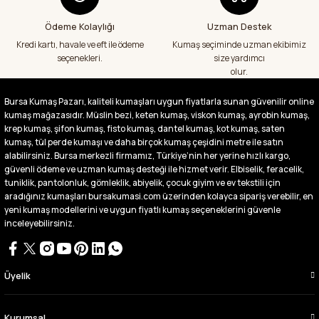
kumaş aldım hem ölçü olarak hem
görüntü,doku olarak çok memnun kaldım
Ödeme Kolaylığı
Uzman Destek
emeği geçenlere teşekkür ediyorum
Kredi kartı, havale ve eft ile ödeme
Kumaş seçiminde uzman ekibimiz
A... S... | 24/07/2026
seçenekleri.
size yardımcı
olur.
Fiyatlar uygun ve çok fazla seçenek var
başka bir yerde bu kadar çeşit görmedim
Bursa Kumaş Pazarı, kaliteli kumaşları uygun fiyatlarla sunan güvenilir online
büyük kolaylık emeği geçenlere teşekkür
kumaş mağazasıdır. Müslin bezi, keten kumaş, viskon kumaş, ayrobin kumaş,
ediyorum
krep kumaş, şifon kumaş, fisto kumaş, dantel kumaş, kot kumaş, saten
Abdurrahman Samsur | 24/07/2026
kumaş, tül perde kumaşı ve daha birçok kumaş çeşidini metre ile satın
alabilirsiniz. Bursa merkezli firmamız, Türkiye’nin her yerine hızlı kargo,
güvenli ödeme ve uzman kumaş desteği ile hizmet verir. Elbiselik, feracelik,
Buradan ikinci alışverişim ikisinden de çok
tuniklik, pantolonluk, gömleklik, abiyelik, çocuk giyim ve ev tekstili için
memnun kaldım teşekkürler.
aradığınız kumaşları bursakumasi.com üzerinden kolayca sipariş verebilir, en
Büşra Singeç | 02/07/2026
yeni kumaş modellerini ve uygun fiyatlı kumaş seçeneklerini güvenle
inceleyebilirsiniz.
Bursa kumaş pazarından defalarca kumaş
aldım videoda anlatılıp gosterildigi gibi
çıktı. bu zamana kadar sorun yaşamadım
uygun fiyatlarından ve kalitesinden dolayı
Üyelik
tercih ettiğim kumaşçi
D... Ç... | 27/06/2026
Kurumsal