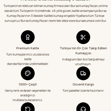
Çok memnun kaldım hepsi çok kaliteli
Türkiyenin en köklü en bilinen kumaş firması olan Bursa Kumaş Pazarı,online
Ürün bilgilerinde hatalar bulunuyor.
S... S... | 03/08/2026
olarak tüm Türkiyenin hizmetinde..46 yıllık güven,kalite ve kampanya Bursa
Ürün fiyatı diğer sitelerden daha pahalı.
Kumaş Pazarının 3 ilkesidir.Kaliteli kumaşı erişebilir fiyatlara tüm Türkiye
Bu ürüne benzer farklı alternatifler olmalı.
sunuyoruz.Bursa Kumaş Pazarı resmi tek sitesi www.bursakumasi.com'dur.
Satıcı ilgili ve kısa sürede sorunsuz bir
şekilde kumaşlarımı aldım.Kumaşlar
hakkında sitedeki bilgilendirmeler
doğrultusunda kumaşlarımı aldım.Çok
memnun kaldım.Teşekkürler
E... Y... | 01/08/2026
Premium Kalite
Türkiye’nin En Çok Takip Edilen
Kumaşçısı
Gönder
Tüm kumaşlarımız uluslararası
Kumaşlar eksiksiz tertemiz bir şekilde geldi
kalite
Instagram’dan bizi takip etmeyi
çok teşekkür ediyorum
standartlarında üretilmektedir.
unutmayın.
Abdurrahman Samsur | 24/07/2026
Teslimatım özenli güzel hazırlanmış bir
şekilde geldi çok memnun kaldım emeği
1000+ Çeşit
Güvenli Kargo
geçenlere teşekkür ediyorum
Geniş renk ve desen seçenekleri ile
Tüm paketler özenle hazırlanır.
Abdurrahman Samsur | 24/07/2026
aradığınızı
mutlaka bulacaksınız.
Aradığım kumaşçı artık hep buradan alış
veriş yapacağım in şa Allah çünkü 4 farklı