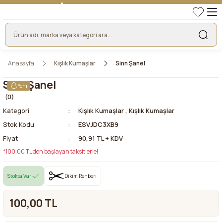
TÜRKİYE'NİN LİDER KUMAŞ FİRMASI
HER KUMAŞTA EN UYGUN FİYAT!
46 YILLIK BURSA KUMAŞ PAZARI GÜVENCESİ!
BURSA KUMAŞ PAZARI TEK RESMİ WEB SİTESİ!
Anasayfa
Kışlık Kumaşlar
Sinn Şanel
Sinn Şanel
Yeni
(0)
Kategori
Kışlık Kumaşlar
,
Kışlık Kumaşlar
Stok Kodu
ESVJDC3XB9
Fiyat
90,91 TL + KDV
*100,00 TL den başlayan taksitlerle!
Stokta Var
Dikim Rehberi
100,00 TL