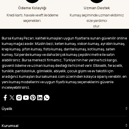
Ödeme Kolaylığı
Uzman Destek
Fiyatlar uygun ve çok fazla seçenek var
başka bir yerde bu kadar çeşit görmedim
Kredi kartı, havale ve eft ile ödeme
Kumaş seçiminde uzman ekibimiz
büyük kolaylık emeği geçenlere teşekkür
seçenekleri.
size yardımcı
ediyorum
olur.
Abdurrahman Samsur | 24/07/2026
Bursa Kumaş Pazarı, kaliteli kumaşları uygun fiyatlarla sunan güvenilir online
kumaş mağazasıdır. Müslin bezi, keten kumaş, viskon kumaş, ayrobin kumaş,
Buradan ikinci alışverişim ikisinden de çok
memnun kaldım teşekkürler.
krep kumaş, şifon kumaş, fisto kumaş, dantel kumaş, kot kumaş, saten
kumaş, tül perde kumaşı ve daha birçok kumaş çeşidini metre ile satın
Büşra Singeç | 02/07/2026
alabilirsiniz. Bursa merkezli firmamız, Türkiye’nin her yerine hızlı kargo,
güvenli ödeme ve uzman kumaş desteği ile hizmet verir. Elbiselik, feracelik,
tuniklik, pantolonluk, gömleklik, abiyelik, çocuk giyim ve ev tekstili için
Bursa kumaş pazarından defalarca kumaş
aldım videoda anlatılıp gosterildigi gibi
aradığınız kumaşları bursakumasi.com üzerinden kolayca sipariş verebilir, en
çıktı. bu zamana kadar sorun yaşamadım
yeni kumaş modellerini ve uygun fiyatlı kumaş seçeneklerini güvenle
uygun fiyatlarından ve kalitesinden dolayı
inceleyebilirsiniz.
tercih ettiğim kumaşçi
D... Ç... | 27/06/2026
Üyelik
Çok memnun kaldım,teşekkürler
A... Y... | 13/06/2026
Kurumsal