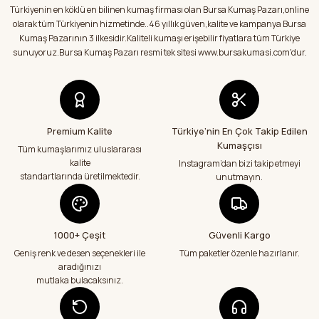
şekilde kumaşlarımı aldım.Kumaşlar
Türkiyenin en köklü en bilinen kumaş firması olan Bursa Kumaş Pazarı,online
Ürün bilgilerinde hatalar bulunuyor.
hakkında sitedeki bilgilendirmeler
olarak tüm Türkiyenin hizmetinde..46 yıllık güven,kalite ve kampanya Bursa
doğrultusunda kumaşlarımı aldım.Çok
Ürün fiyatı diğer sitelerden daha pahalı.
Kumaş Pazarının 3 ilkesidir.Kaliteli kumaşı erişebilir fiyatlara tüm Türkiye
memnun kaldım.Teşekkürler
Bu ürüne benzer farklı alternatifler olmalı.
sunuyoruz.Bursa Kumaş Pazarı resmi tek sitesi www.bursakumasi.com'dur.
E... Y... | 01/08/2026
Kumaşlar eksiksiz tertemiz bir şekilde geldi
çok teşekkür ediyorum
Abdurrahman Samsur | 24/07/2026
Premium Kalite
Türkiye’nin En Çok Takip Edilen
Kumaşçısı
Gönder
Tüm kumaşlarımız uluslararası
kalite
Instagram’dan bizi takip etmeyi
Teslimatım özenli güzel hazırlanmış bir
şekilde geldi çok memnun kaldım emeği
standartlarında üretilmektedir.
unutmayın.
geçenlere teşekkür ediyorum
Abdurrahman Samsur | 24/07/2026
1000+ Çeşit
Güvenli Kargo
Aradığım kumaşçı artık hep buradan alış
veriş yapacağım in şa Allah çünkü 4 farklı
Geniş renk ve desen seçenekleri ile
Tüm paketler özenle hazırlanır.
kumaş aldım hem ölçü olarak hem
aradığınızı
görüntü,doku olarak çok memnun kaldım
mutlaka bulacaksınız.
emeği geçenlere teşekkür ediyorum
A... S... | 24/07/2026