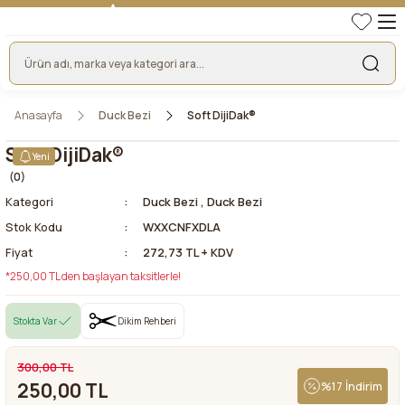
TÜRKİYE'NİN LİDER KUMAŞ FİRMASI
HER KUMAŞTA EN UYGUN FİYAT!
46 YILLIK BURSA KUMAŞ PAZARI GÜVENCESİ!
BURSA KUMAŞ PAZARI TEK RESMİ WEB SİTESİ!
Anasayfa
Duck Bezi
Soft DijiDak®
Soft DijiDak®
Yeni
(0)
Kategori
Duck Bezi
,
Duck Bezi
Stok Kodu
WXXCNFXDLA
Fiyat
272,73 TL + KDV
*250,00 TL den başlayan taksitlerle!
Stokta Var
Dikim Rehberi
300,00 TL
250,00 TL
%17 İndirim