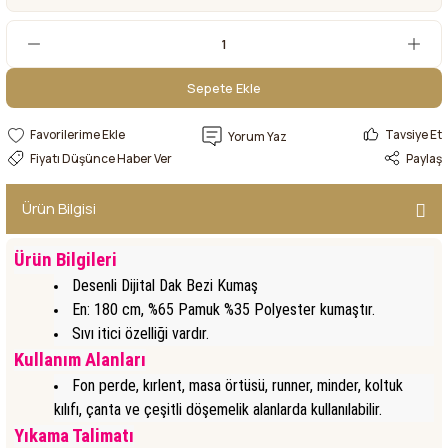
Sepete Ekle
Sepete Ekle
Tavsiye Et
Yorum Yaz
Fiyatı Düşünce Haber Ver
Paylaş
Ürün Bilgisi
Ürün Bilgileri
Desenli Dijital Dak Bezi Kumaş
En: 180 cm, %65 Pamuk %35 Polyester kumaştır.
Sıvı itici özelliği vardır.
Kullanım Alanları
Fon perde, kırlent, masa örtüsü, runner, minder, koltuk
kılıfı, çanta ve çeşitli döşemelik alanlarda kullanılabilir.
Yıkama Talimatı