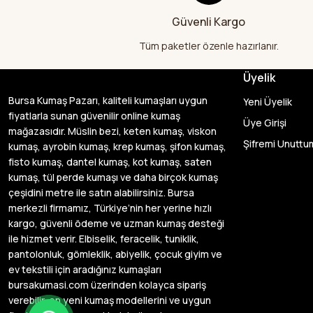
Güvenli Kargo
Tüm paketler özenle hazırlanır.
Üyelik
Bursa Kumaş Pazarı, kaliteli kumaşları uygun
Yeni Üyelik
fiyatlarla sunan güvenilir online kumaş
Üye Girişi
mağazasıdır. Müslin bezi, keten kumaş, viskon
Şifremi Unuttu
kumaş, ayrobin kumaş, krep kumaş, şifon kumaş,
fisto kumaş, dantel kumaş, kot kumaş, saten
kumaş, tül perde kumaşı ve daha birçok kumaş
çeşidini metre ile satın alabilirsiniz. Bursa
merkezli firmamız, Türkiye’nin her yerine hızlı
kargo, güvenli ödeme ve uzman kumaş desteği
ile hizmet verir. Elbiselik, feracelik, tuniklik,
pantolonluk, gömleklik, abiyelik, çocuk giyim ve
ev tekstili için aradığınız kumaşları
bursakumasi.com üzerinden kolayca sipariş
verebilir, en yeni kumaş modellerini ve uygun