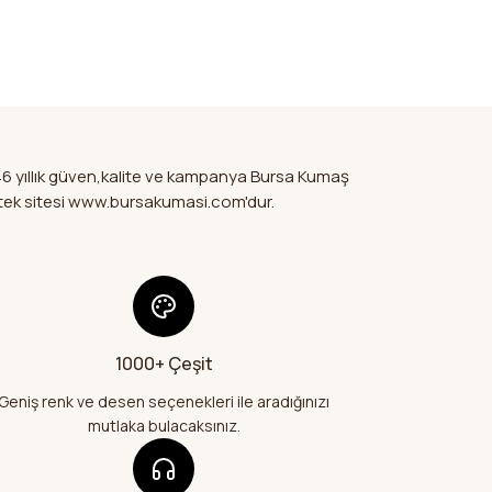
k tarafımıza iletebilirsiniz.
Bu ürüne ilk yorumu siz yapın!
kür ederiz.
ir şekilde
ya görüntülenemiyor.
Yorum Yaz
da sitedeki
.
ler bulunuyor.
maşlarımı
ler
nuyor.
46 yıllık güven,kalite ve kampanya Bursa Kumaş
a pahalı.
mi tek sitesi www.bursakumasi.com'dur.
fler olmalı.
e geldi çok
26
bir şekilde geldi
1000+ Çeşit
Gönder
e teşekkür
Geniş renk ve desen seçenekleri ile aradığınızı
mutlaka bulacaksınız.
26
alış veriş