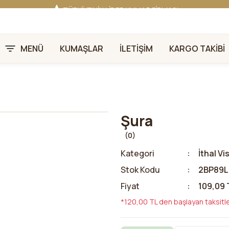
TÜRKİYE'NİN LİDER KUMAŞ FİRMASI
HER KUMAŞTA EN UYGUN FİYAT!
46 YILLIK BURSA KUMAŞ PAZARI GÜVENCESİ!
BURSA KUMAŞ PAZARI TEK RESMİ WEB SİTESİ!
MENÜ
KUMAŞLAR
İLETİŞİM
KARGO TAKİBİ
Şura
(0)
Kategori
İthal Vi
Stok Kodu
2BP89L
Fiyat
109,09 
*120,00 TL den başlayan taksitle