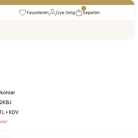
Favorilerim
Üye Girişi
Sepetim
skonlar
2KBJ
TL + KDV
rle!