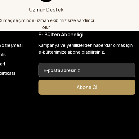
lı kumaş aldım
Uzman Destek
larak çok
şekkür ediyorum
Kumaş seçiminde uzman ekibimiz size yardımcı
olur.
E- Bülten Aboneliği
var başka bir yerde
 Sözleşmesi
Kampanya ve yeniliklerden haberdar olmak için
ylık emeği
e-bültenimize abone olabilirsiniz.
nlik
ari
26
olitikası
en de çok memnun
Abone Ol
 kumaş aldım
ktı. bu zamana
larından ve
umaşçi