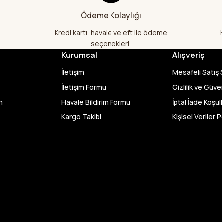
yapacağım in şa Allah çünkü 4 fark
Ödeme Kolaylığı
hem ölçü olarak hem görüntü,doku o
memnun kaldım emeği geçenlere te
Kredi kartı, havale ve eft ile ödeme
A... S... | 24/07/2026
seçenekleri.
Kurumsal
Alışveriş
Fiyatlar uygun ve çok fazla seçenek 
İletişim
Mesafeli Satış
bu kadar çeşit görmedim büyük kola
geçenlere teşekkür ediyorum
İletişim Formu
Gizlilik ve Güve
m
Havale Bildirim Formu
İptal İade Koşull
Abdurrahman Samsur | 24/07/20
Kargo Takibi
Kişisel Veriler P
Buradan ikinci alışverişim ikisind
kaldım teşekkürler.
Büşra Singeç | 02/07/2026
Bursa kumaş pazarından defalarca
videoda anlatılıp gosterildigi gibi çı
kadar sorun yaşamadım uygun fiyat
kalitesinden dolayı tercih ettiğim k