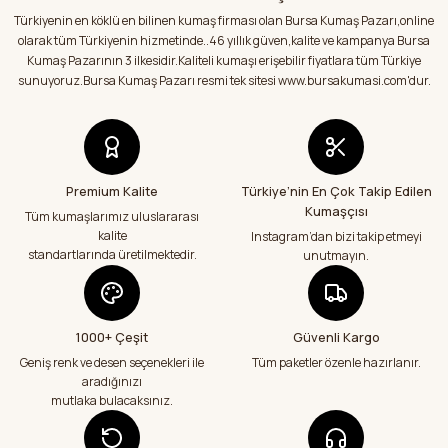
Satıcı ilgili ve kısa sürede sorunsuz bir
şekilde kumaşlarımı aldım.Kumaşlar
Türkiyenin en köklü en bilinen kumaş firması olan Bursa Kumaş Pazarı,online
Ürün bilgilerinde hatalar bulunuyor.
hakkında sitedeki bilgilendirmeler
olarak tüm Türkiyenin hizmetinde..46 yıllık güven,kalite ve kampanya Bursa
doğrultusunda kumaşlarımı aldım.Çok
Ürün fiyatı diğer sitelerden daha pahalı.
Kumaş Pazarının 3 ilkesidir.Kaliteli kumaşı erişebilir fiyatlara tüm Türkiye
memnun kaldım.Teşekkürler
Bu ürüne benzer farklı alternatifler olmalı.
sunuyoruz.Bursa Kumaş Pazarı resmi tek sitesi www.bursakumasi.com'dur.
E... Y... | 01/08/2026
Kumaşlar eksiksiz tertemiz bir şekilde geldi
çok teşekkür ediyorum
Abdurrahman Samsur | 24/07/2026
Premium Kalite
Türkiye’nin En Çok Takip Edilen
Kumaşçısı
Gönder
Tüm kumaşlarımız uluslararası
kalite
Instagram’dan bizi takip etmeyi
Teslimatım özenli güzel hazırlanmış bir
şekilde geldi çok memnun kaldım emeği
standartlarında üretilmektedir.
unutmayın.
geçenlere teşekkür ediyorum
Abdurrahman Samsur | 24/07/2026
1000+ Çeşit
Güvenli Kargo
Aradığım kumaşçı artık hep buradan alış
veriş yapacağım in şa Allah çünkü 4 farklı
Geniş renk ve desen seçenekleri ile
Tüm paketler özenle hazırlanır.
kumaş aldım hem ölçü olarak hem
aradığınızı
görüntü,doku olarak çok memnun kaldım
mutlaka bulacaksınız.
emeği geçenlere teşekkür ediyorum
A... S... | 24/07/2026