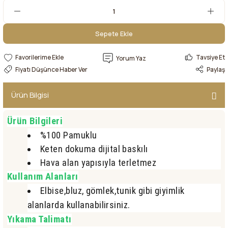
Sepete Ekle
Sepete Ekle
Tavsiye Et
Yorum Yaz
Fiyatı Düşünce Haber Ver
Paylaş
Ürün Bilgisi
Ürün Bilgileri
%100 Pamuklu
Keten dokuma dijital baskılı
Hava alan yapısıyla terletmez
Kullanım Alanları
Elbise,bluz, gömlek,tunik gibi giyimlik
alanlarda kullanabilirsiniz.
Yıkama Talimatı