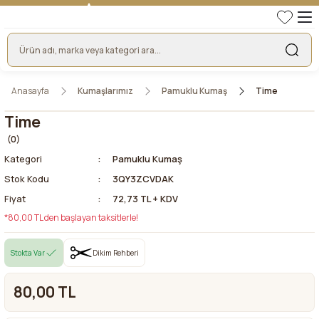
TÜRKİYE'NİN LİDER KUMAŞ FİRMASI
HER KUMAŞTA EN UYGUN FİYAT!
46 YILLIK BURSA KUMAŞ PAZARI GÜVENCESİ!
BURSA KUMAŞ PAZARI TEK RESMİ WEB SİTESİ!
Anasayfa
Kumaşlarımız
Pamuklu Kumaş
Time
Time
(0)
Kategori
Pamuklu Kumaş
Stok Kodu
3QY3ZCVDAK
Fiyat
72,73 TL + KDV
*80,00 TL den başlayan taksitlerle!
Stokta Var
Dikim Rehberi
80,00 TL