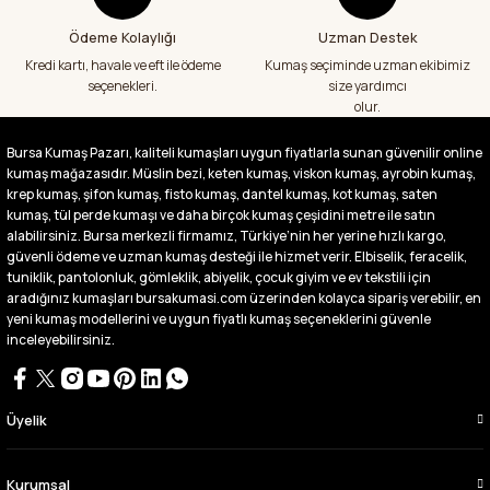
Ödeme Kolaylığı
Uzman Destek
Fiyatlar uygun ve çok fazla seçenek var
başka bir yerde bu kadar çeşit görmedim
Kredi kartı, havale ve eft ile ödeme
Kumaş seçiminde uzman ekibimiz
büyük kolaylık emeği geçenlere teşekkür
seçenekleri.
size yardımcı
ediyorum
olur.
Abdurrahman Samsur | 24/07/2026
Bursa Kumaş Pazarı, kaliteli kumaşları uygun fiyatlarla sunan güvenilir online
kumaş mağazasıdır. Müslin bezi, keten kumaş, viskon kumaş, ayrobin kumaş,
Buradan ikinci alışverişim ikisinden de çok
memnun kaldım teşekkürler.
krep kumaş, şifon kumaş, fisto kumaş, dantel kumaş, kot kumaş, saten
kumaş, tül perde kumaşı ve daha birçok kumaş çeşidini metre ile satın
Büşra Singeç | 02/07/2026
alabilirsiniz. Bursa merkezli firmamız, Türkiye’nin her yerine hızlı kargo,
güvenli ödeme ve uzman kumaş desteği ile hizmet verir. Elbiselik, feracelik,
tuniklik, pantolonluk, gömleklik, abiyelik, çocuk giyim ve ev tekstili için
Bursa kumaş pazarından defalarca kumaş
aldım videoda anlatılıp gosterildigi gibi
aradığınız kumaşları bursakumasi.com üzerinden kolayca sipariş verebilir, en
çıktı. bu zamana kadar sorun yaşamadım
yeni kumaş modellerini ve uygun fiyatlı kumaş seçeneklerini güvenle
uygun fiyatlarından ve kalitesinden dolayı
inceleyebilirsiniz.
tercih ettiğim kumaşçi
D... Ç... | 27/06/2026
Üyelik
Çok memnun kaldım,teşekkürler
A... Y... | 13/06/2026
Kurumsal