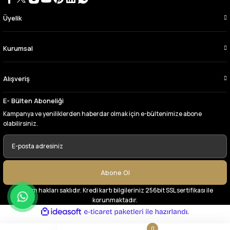
Üyelik
Çok memnun kaldım,teşekkürler
A... Y... | 13/06/2026
Kurumsal
Deneyimini Paylaş
Alışveriş
E- Bülten Aboneliği
Kampanya ve yeniliklerden haberdar olmak için e-bültenimize abone
olabilirsiniz.
Abone Ol
© Tüm hakları saklıdır. Kredi kartı bilgileriniz 256bit SSL sertifikası ile
korunmaktadır.
ideasoft
ile
e-
hazırlandı.
ticaret
paketleri
0