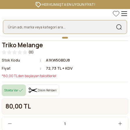
HER KUMAŞTA EN UYGUN FİYAT!
Triko Melange
(0)
Stok Kodu
A1KW5GBDJ8
Fiyat
72,73 TL + KDV
*80,00 TL den başlayan taksitlerle!
Stokta Var
Dikim Rehberi
80,00 TL