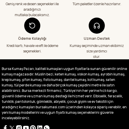
veriş yapacağım in şa Allah çünkü 4 farklı
Geniş renk ve desen seçenekleri ile
Tüm paketler özenle hazırlanır.
kumaş aldım hem ölçü olarak hem
aradığınızı
görüntü,doku olarak çok memnun kaldım
mutlaka bulacaksınız.
emeği geçenlere teşekkür ediyorum
A... S... | 24/07/2026
Ödeme Kolaylığı
Uzman Destek
Fiyatlar uygun ve çok fazla seçenek var
başka bir yerde bu kadar çeşit görmedim
Kredi kartı, havale ve eft ile ödeme
Kumaş seçiminde uzman ekibimiz
büyük kolaylık emeği geçenlere teşekkür
seçenekleri.
size yardımcı
ediyorum
olur.
Abdurrahman Samsur | 24/07/2026
Bursa Kumaş Pazarı, kaliteli kumaşları uygun fiyatlarla sunan güvenilir online
kumaş mağazasıdır. Müslin bezi, keten kumaş, viskon kumaş, ayrobin kumaş,
Buradan ikinci alışverişim ikisinden de çok
memnun kaldım teşekkürler.
krep kumaş, şifon kumaş, fisto kumaş, dantel kumaş, kot kumaş, saten
kumaş, tül perde kumaşı ve daha birçok kumaş çeşidini metre ile satın
Büşra Singeç | 02/07/2026
alabilirsiniz. Bursa merkezli firmamız, Türkiye’nin her yerine hızlı kargo,
güvenli ödeme ve uzman kumaş desteği ile hizmet verir. Elbiselik, feracelik,
tuniklik, pantolonluk, gömleklik, abiyelik, çocuk giyim ve ev tekstili için
Bursa kumaş pazarından defalarca kumaş
aldım videoda anlatılıp gosterildigi gibi
aradığınız kumaşları bursakumasi.com üzerinden kolayca sipariş verebilir, en
çıktı. bu zamana kadar sorun yaşamadım
yeni kumaş modellerini ve uygun fiyatlı kumaş seçeneklerini güvenle
uygun fiyatlarından ve kalitesinden dolayı
inceleyebilirsiniz.
tercih ettiğim kumaşçi
D... Ç... | 27/06/2026