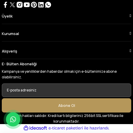
Bursa kumaş pazarından defalarca kumaş
aldım videoda anlatılıp gosterildigi gibi
çıktı. bu zamana kadar sorun yaşamadım
uygun fiyatlarından ve kalitesinden dolayı
Üyelik
tercih ettiğim kumaşçi
D... Ç... | 27/06/2026
Kurumsal
Çok memnun kaldım,teşekkürler
Alışveriş
A... Y... | 13/06/2026
E- Bülten Aboneliği
Deneyimini Paylaş
Kampanya ve yeniliklerden haberdar olmak için e-bültenimize abone
olabilirsiniz.
Abone Ol
© Tüm hakları saklıdır. Kredi kartı bilgileriniz 256bit SSL sertifikası ile
korunmaktadır.
ideasoft
ile
e-
hazırlandı.
ticaret