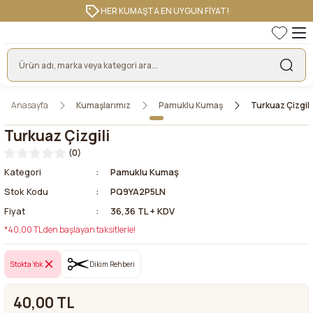
HER KUMAŞTA EN UYGUN FİYAT!
Anasayfa
Kumaşlarımız
Pamuklu Kumaş
Turkuaz Çizgili
Turkuaz Çizgili
(0)
Kategori
Pamuklu Kumaş
Stok Kodu
PQ9YA2P5LN
Fiyat
36,36 TL + KDV
*40,00 TL den başlayan taksitlerle!
Stokta Yok
Dikim Rehberi
40,00 TL