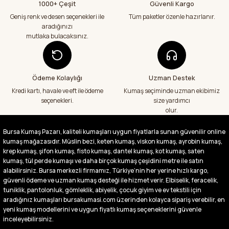
şekilde geldi çok memnun kaldım emeği
1000+ Çeşit
Güvenli Kargo
geçenlere teşekkür ediyorum
Geniş renk ve desen seçenekleri ile
Tüm paketler özenle hazırlanır.
Abdurrahman Samsur | 24/07/2026
aradığınızı
mutlaka bulacaksınız.
Aradığım kumaşçı artık hep buradan alış
veriş yapacağım in şa Allah çünkü 4 farklı
kumaş aldım hem ölçü olarak hem
görüntü,doku olarak çok memnun kaldım
Ödeme Kolaylığı
Uzman Destek
emeği geçenlere teşekkür ediyorum
Kredi kartı, havale ve eft ile ödeme
Kumaş seçiminde uzman ekibimiz
A... S... | 24/07/2026
seçenekleri.
size yardımcı
olur.
Fiyatlar uygun ve çok fazla seçenek var
başka bir yerde bu kadar çeşit görmedim
Bursa Kumaş Pazarı, kaliteli kumaşları uygun fiyatlarla sunan güvenilir online
büyük kolaylık emeği geçenlere teşekkür
kumaş mağazasıdır. Müslin bezi, keten kumaş, viskon kumaş, ayrobin kumaş,
ediyorum
krep kumaş, şifon kumaş, fisto kumaş, dantel kumaş, kot kumaş, saten
Abdurrahman Samsur | 24/07/2026
kumaş, tül perde kumaşı ve daha birçok kumaş çeşidini metre ile satın
alabilirsiniz. Bursa merkezli firmamız, Türkiye’nin her yerine hızlı kargo,
güvenli ödeme ve uzman kumaş desteği ile hizmet verir. Elbiselik, feracelik,
Buradan ikinci alışverişim ikisinden de çok
tuniklik, pantolonluk, gömleklik, abiyelik, çocuk giyim ve ev tekstili için
memnun kaldım teşekkürler.
aradığınız kumaşları bursakumasi.com üzerinden kolayca sipariş verebilir, en
Büşra Singeç | 02/07/2026
yeni kumaş modellerini ve uygun fiyatlı kumaş seçeneklerini güvenle
inceleyebilirsiniz.