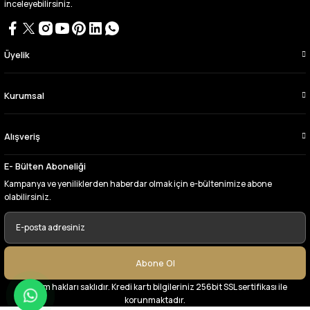
inceleyebilirsiniz.
tercih ettiğim kumaşçi
D... Ç... | 27/06/2026
Üyelik
Çok memnun kaldım,teşekkürler
A... Y... | 13/06/2026
Kurumsal
Deneyimini Paylaş
Alışveriş
E- Bülten Aboneliği
Kampanya ve yeniliklerden haberdar olmak için e-bültenimize abone
olabilirsiniz.
Abone Ol
© Tüm hakları saklıdır. Kredi kartı bilgileriniz 256bit SSL sertifikası ile
korunmaktadır.