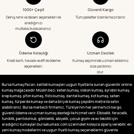
1000+ Çeşit
Güvenli Kargo
Aradığım kumaşçı artık hep buradan alış
veriş yapacağım in şa Allah çünkü 4 farklı
Geniş renk ve desen seçenekleri ile
Tüm paketler özenle hazırlanır.
kumaş aldım hem ölçü olarak hem
aradığınızı
görüntü,doku olarak çok memnun kaldım
mutlaka bulacaksınız.
emeği geçenlere teşekkür ediyorum
A... S... | 24/07/2026
Ödeme Kolaylığı
Uzman Destek
Fiyatlar uygun ve çok fazla seçenek var
başka bir yerde bu kadar çeşit görmedim
Kredi kartı, havale ve eft ile ödeme
Kumaş seçiminde uzman ekibimiz
büyük kolaylık emeği geçenlere teşekkür
seçenekleri.
size yardımcı
ediyorum
olur.
Abdurrahman Samsur | 24/07/2026
Bursa Kumaş Pazarı, kaliteli kumaşları uygun fiyatlarla sunan güvenilir online
kumaş mağazasıdır. Müslin bezi, keten kumaş, viskon kumaş, ayrobin kumaş,
Buradan ikinci alışverişim ikisinden de çok
memnun kaldım teşekkürler.
krep kumaş, şifon kumaş, fisto kumaş, dantel kumaş, kot kumaş, saten
kumaş, tül perde kumaşı ve daha birçok kumaş çeşidini metre ile satın
Büşra Singeç | 02/07/2026
alabilirsiniz. Bursa merkezli firmamız, Türkiye’nin her yerine hızlı kargo,
güvenli ödeme ve uzman kumaş desteği ile hizmet verir. Elbiselik, feracelik,
tuniklik, pantolonluk, gömleklik, abiyelik, çocuk giyim ve ev tekstili için
Bursa kumaş pazarından defalarca kumaş
aldım videoda anlatılıp gosterildigi gibi
aradığınız kumaşları bursakumasi.com üzerinden kolayca sipariş verebilir, en
çıktı. bu zamana kadar sorun yaşamadım
yeni kumaş modellerini ve uygun fiyatlı kumaş seçeneklerini güvenle
uygun fiyatlarından ve kalitesinden dolayı