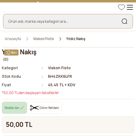
TÜRKİYE'NİN LİDER KUMAŞ FİRMASI
HER KUMAŞTA EN UYGUN FİYAT!
46 YILLIK BURSA KUMAŞ PAZARI GÜVENCESİ!
BURSA KUMAŞ PAZARI TEK RESMİ WEB SİTESİ!
Anasayfa
Viskon Fisto
Yıldız Nakış
Yıldız Nakış
Yeni
(0)
Kategori
Viskon Fisto
Stok Kodu
6H4ZKK6LFR
Fiyat
45,45 TL + KDV
*50,00 TL den başlayan taksitlerle!
Stokta Var
Dikim Rehberi
50,00 TL