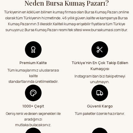
Neden Bursa Kumaş Pazarı?
Ürün açıklamasında eksik bilgiler bulunuyor.
Satıcı ilgili ve kısa sürede sorunsuz bir
şekilde kumaşlarımı aldım.Kumaşlar
Türkiyenin en köklü en bilinen kumaş firması olan Bursa Kumaş Pazarı,online
Ürün bilgilerinde hatalar bulunuyor.
hakkında sitedeki bilgilendirmeler
olarak tüm Türkiyenin hizmetinde..46 yıllık güven,kalite ve kampanya Bursa
doğrultusunda kumaşlarımı aldım.Çok
Ürün fiyatı diğer sitelerden daha pahalı.
Kumaş Pazarının 3 ilkesidir.Kaliteli kumaşı erişebilir fiyatlara tüm Türkiye
memnun kaldım.Teşekkürler
Bu ürüne benzer farklı alternatifler olmalı.
sunuyoruz.Bursa Kumaş Pazarı resmi tek sitesi www.bursakumasi.com'dur.
E... Y... | 01/08/2026
Kumaşlar eksiksiz tertemiz bir şekilde geldi
çok teşekkür ediyorum
Abdurrahman Samsur | 24/07/2026
Premium Kalite
Türkiye’nin En Çok Takip Edilen
Kumaşçısı
Gönder
Tüm kumaşlarımız uluslararası
kalite
Instagram’dan bizi takip etmeyi
Teslimatım özenli güzel hazırlanmış bir
şekilde geldi çok memnun kaldım emeği
standartlarında üretilmektedir.
unutmayın.
geçenlere teşekkür ediyorum
Abdurrahman Samsur | 24/07/2026
1000+ Çeşit
Güvenli Kargo
Aradığım kumaşçı artık hep buradan alış
veriş yapacağım in şa Allah çünkü 4 farklı
Geniş renk ve desen seçenekleri ile
Tüm paketler özenle hazırlanır.
kumaş aldım hem ölçü olarak hem
aradığınızı
görüntü,doku olarak çok memnun kaldım
mutlaka bulacaksınız.
emeği geçenlere teşekkür ediyorum