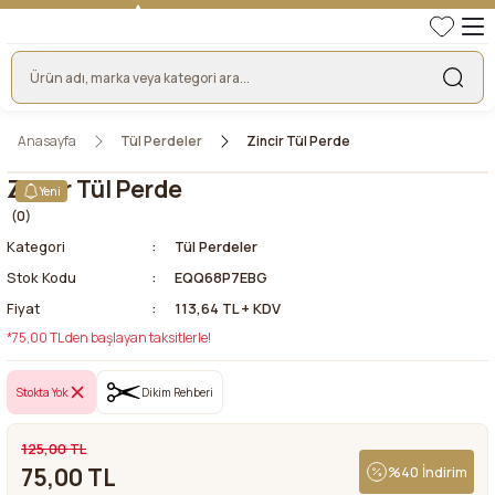
TÜRKİYE'NİN LİDER KUMAŞ FİRMASI
HER KUMAŞTA EN UYGUN FİYAT!
46 YILLIK BURSA KUMAŞ PAZARI GÜVENCESİ!
BURSA KUMAŞ PAZARI TEK RESMİ WEB SİTESİ!
Anasayfa
Tül Perdeler
Zincir Tül Perde
Zincir Tül Perde
Yeni
(0)
Kategori
Tül Perdeler
Stok Kodu
EQQ68P7EBG
Fiyat
113,64 TL + KDV
*75,00 TL den başlayan taksitlerle!
Stokta Yok
Dikim Rehberi
125,00 TL
75,00 TL
%40 İndirim