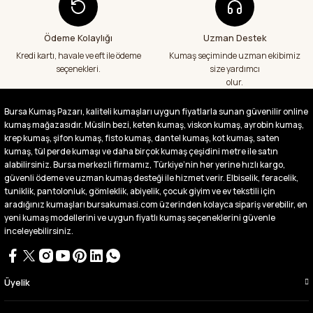
A... S... | 24/07/2026
Ödeme Kolaylığı
Uzman Destek
Fiyatlar uygun ve çok fazla seçenek var
başka bir yerde bu kadar çeşit görmedim
Kredi kartı, havale ve eft ile ödeme
Kumaş seçiminde uzman ekibimiz
büyük kolaylık emeği geçenlere teşekkür
seçenekleri.
size yardımcı
ediyorum
olur.
Abdurrahman Samsur | 24/07/2026
Bursa Kumaş Pazarı, kaliteli kumaşları uygun fiyatlarla sunan güvenilir online
kumaş mağazasıdır. Müslin bezi, keten kumaş, viskon kumaş, ayrobin kumaş,
Buradan ikinci alışverişim ikisinden de çok
memnun kaldım teşekkürler.
krep kumaş, şifon kumaş, fisto kumaş, dantel kumaş, kot kumaş, saten
kumaş, tül perde kumaşı ve daha birçok kumaş çeşidini metre ile satın
Büşra Singeç | 02/07/2026
alabilirsiniz. Bursa merkezli firmamız, Türkiye’nin her yerine hızlı kargo,
güvenli ödeme ve uzman kumaş desteği ile hizmet verir. Elbiselik, feracelik,
tuniklik, pantolonluk, gömleklik, abiyelik, çocuk giyim ve ev tekstili için
Bursa kumaş pazarından defalarca kumaş
aldım videoda anlatılıp gosterildigi gibi
aradığınız kumaşları bursakumasi.com üzerinden kolayca sipariş verebilir, en
çıktı. bu zamana kadar sorun yaşamadım
yeni kumaş modellerini ve uygun fiyatlı kumaş seçeneklerini güvenle
uygun fiyatlarından ve kalitesinden dolayı
inceleyebilirsiniz.
tercih ettiğim kumaşçi
D... Ç... | 27/06/2026
Üyelik
Çok memnun kaldım,teşekkürler
A... Y... | 13/06/2026