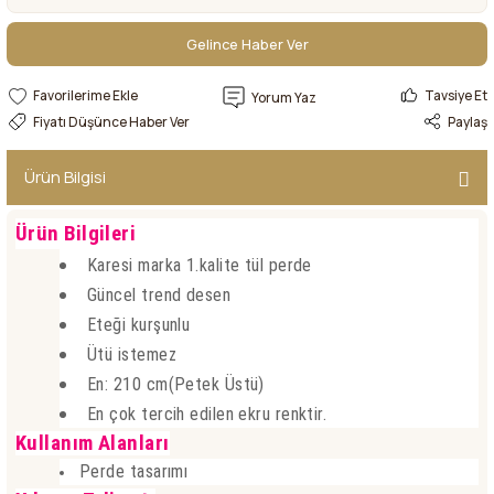
Gelince Haber Ver
Gelince Haber Ver
Tavsiye Et
Yorum Yaz
Fiyatı Düşünce Haber Ver
Paylaş
Ürün Bilgisi
Ürün Bilgileri
Karesi marka 1.kalite tül perde
Güncel trend desen
Eteği kurşunlu
Ütü istemez
En: 210 cm(Petek Üstü)
En çok tercih edilen ekru renktir.
Kullanım Alanları
Perde tasarımı