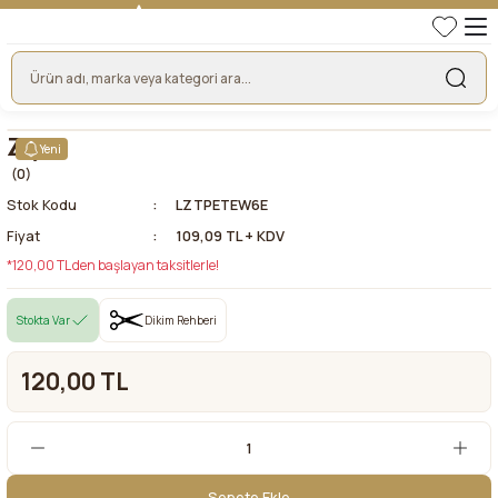
TÜRKİYE'NİN LİDER KUMAŞ FİRMASI
HER KUMAŞTA EN UYGUN FİYAT!
46 YILLIK BURSA KUMAŞ PAZARI GÜVENCESİ!
BURSA KUMAŞ PAZARI TEK RESMİ WEB SİTESİ!
Zişan
Yeni
(0)
Stok Kodu
LZTPETEW6E
Fiyat
109,09 TL + KDV
*120,00 TL den başlayan taksitlerle!
Stokta Var
Dikim Rehberi
120,00 TL
Sepete Ekle