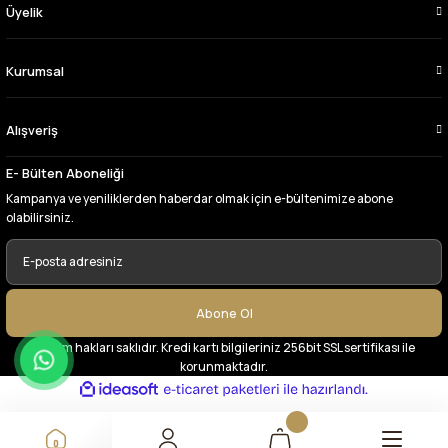
uygun fiyatlarından ve kalitesinden dolayı
Üyelik
tercih ettiğim kumaşçi
D... Ç... | 27/06/2026
Kurumsal
Çok memnun kaldım,teşekkürler
Alışveriş
A... Y... | 13/06/2026
E- Bülten Aboneliği
Deneyimini Paylaş
Kampanya ve yeniliklerden haberdar olmak için e-bültenimize abone
olabilirsiniz.
Abone Ol
© Tüm hakları saklıdır. Kredi kartı bilgileriniz 256bit SSL sertifikası ile
korunmaktadır.
ideasoft
ile
e-
hazırlandı.
ticaret
paketleri