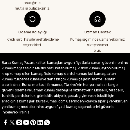
Abdurrahman Samsur | 24/07/2026
aradığınızı
mutlaka bulacaksınız.
Aradığım kumaşçı artık hep buradan alış
veriş yapacağım in şa Allah çünkü 4 farklı
kumaş aldım hem ölçü olarak hem
görüntü,doku olarak çok memnun kaldım
Ödeme Kolaylığı
Uzman Destek
emeği geçenlere teşekkür ediyorum
Kredi kartı, havale ve eft ile ödeme
Kumaş seçiminde uzman ekibimiz
A... S... | 24/07/2026
seçenekleri.
size yardımcı
olur.
Fiyatlar uygun ve çok fazla seçenek var
başka bir yerde bu kadar çeşit görmedim
Bursa Kumaş Pazarı, kaliteli kumaşları uygun fiyatlarla sunan güvenilir online
büyük kolaylık emeği geçenlere teşekkür
kumaş mağazasıdır. Müslin bezi, keten kumaş, viskon kumaş, ayrobin kumaş,
ediyorum
krep kumaş, şifon kumaş, fisto kumaş, dantel kumaş, kot kumaş, saten
Abdurrahman Samsur | 24/07/2026
kumaş, tül perde kumaşı ve daha birçok kumaş çeşidini metre ile satın
alabilirsiniz. Bursa merkezli firmamız, Türkiye’nin her yerine hızlı kargo,
güvenli ödeme ve uzman kumaş desteği ile hizmet verir. Elbiselik, feracelik,
Buradan ikinci alışverişim ikisinden de çok
tuniklik, pantolonluk, gömleklik, abiyelik, çocuk giyim ve ev tekstili için
memnun kaldım teşekkürler.
aradığınız kumaşları bursakumasi.com üzerinden kolayca sipariş verebilir, en
Büşra Singeç | 02/07/2026
yeni kumaş modellerini ve uygun fiyatlı kumaş seçeneklerini güvenle
inceleyebilirsiniz.
Bursa kumaş pazarından defalarca kumaş
aldım videoda anlatılıp gosterildigi gibi
çıktı. bu zamana kadar sorun yaşamadım