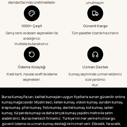
standartlarında üretilmektedir.
unutmayın.
1000+ Çeşit
Güvenli Kargo
Geniş renk ve desen seçenekleri ile
Tüm paketler özenle hazırlanır.
aradığınızı
mutlaka bulacaksınız.
Ödeme Kolaylığı
Uzman Destek
Kredi kartı, havale ve eft ile ödeme
Kumaş seçiminde uzman ekibimiz
seçenekleri.
size yardımcı
olur.
Bursa Kumaş Pazarı, kaliteli kumaşları uygun fiyatlarla sunan güvenilir online
kumaş mağazasıdır. Müslin bezi, keten kumaş, viskon kumaş, ayrobin kumaş,
krep kumaş, şifon kumaş, fisto kumaş, dantel kumaş, kot kumaş, saten
kumaş, tül perde kumaşı ve daha birçok kumaş çeşidini metre ile satın
alabilirsiniz. Bursa merkezli firmamız, Türkiye’nin her yerine hızlı kargo,
güvenli ödeme ve uzman kumaş desteği ile hizmet verir. Elbiselik, feracelik,