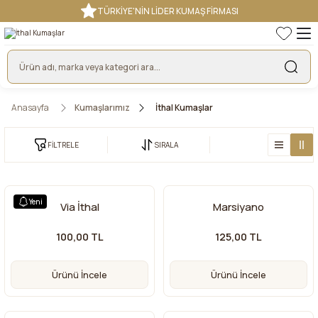
TÜRKİYE'NİN LİDER KUMAŞ FİRMASI
Anasayfa
Kumaşlarımız
İthal Kumaşlar
FİLTRELE
SIRALA
Yeni
Via İthal
Marsiyano
100,00 TL
125,00 TL
Ürünü İncele
Ürünü İncele