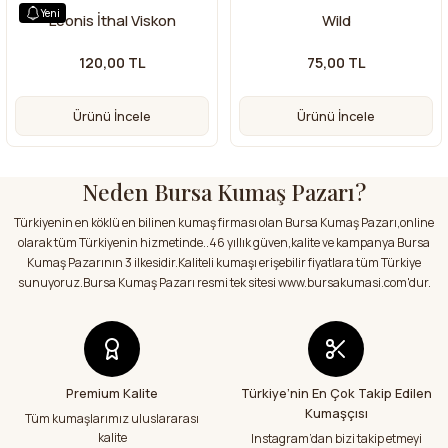
Yeni
Leonis İthal Viskon
Wild
120,00 TL
75,00 TL
Ürünü İncele
Ürünü İncele
Neden Bursa Kumaş Pazarı?
Türkiyenin en köklü en bilinen kumaş firması olan Bursa Kumaş Pazarı,online
olarak tüm Türkiyenin hizmetinde..46 yıllık güven,kalite ve kampanya Bursa
Kumaş Pazarının 3 ilkesidir.Kaliteli kumaşı erişebilir fiyatlara tüm Türkiye
sunuyoruz.Bursa Kumaş Pazarı resmi tek sitesi www.bursakumasi.com'dur.
Premium Kalite
Türkiye’nin En Çok Takip Edilen
Kumaşçısı
Tüm kumaşlarımız uluslararası
kalite
Instagram’dan bizi takip etmeyi