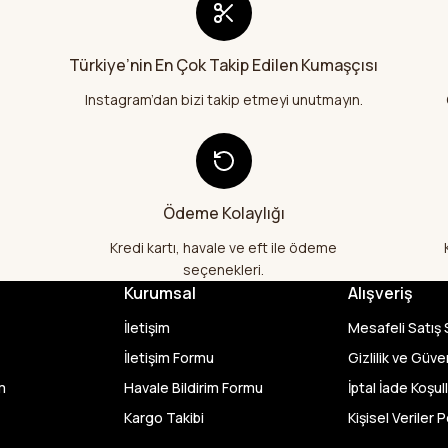
Türkiye’nin En Çok Takip Edilen Kumaşçısı
Instagram’dan bizi takip etmeyi unutmayın.
Ödeme Kolaylığı
Kredi kartı, havale ve eft ile ödeme
seçenekleri.
Kurumsal
Alışveriş
İletişim
Mesafeli Satış
İletişim Formu
Gizlilik ve Güve
m
Havale Bildirim Formu
İptal İade Koşull
Kargo Takibi
Kişisel Veriler P