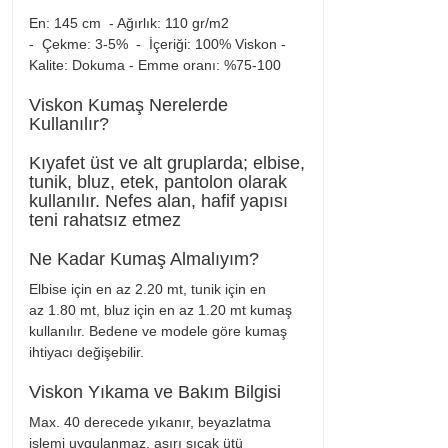
En: 145 cm - Ağırlık: 110 gr/m2
- Çekme: 3-5% - İçeriği: 100% Viskon -
Kalite: Dokuma - Emme oranı: %75-100
Viskon Kumaş Nerelerde
Kullanılır?
Kıyafet üst ve alt gruplarda; elbise,
tunik, bluz, etek, pantolon olarak
kullanılır. Nefes alan, hafif yapısı
teni rahatsız etmez
Ne Kadar Kumaş Almalıyım?
Elbise için en az 2.20 mt, tunik için en
az 1.80 mt, bluz için en az 1.20 mt kumaş
kullanılır. Bedene ve modele göre kumaş
ihtiyacı değişebilir.
Viskon Yıkama ve Bakım Bilgisi
Max. 40 derecede yıkanır, beyazlatma
işlemi uygulanmaz, aşırı sıcak ütü