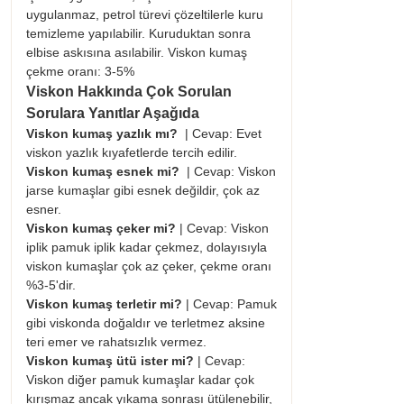
uygulanmaz, petrol türevi çözeltilerle kuru
temizleme yapılabilir. Kuruduktan sonra
elbise askısına asılabilir. Viskon kumaş
çekme oranı: 3-5%
Viskon Hakkında Çok Sorulan
Sorulara Yanıtlar Aşağıda
Viskon kumaş yazlık mı?
| Cevap: Evet
viskon yazlık kıyafetlerde tercih edilir.
Viskon kumaş esnek mi?
| Cevap: Viskon
jarse kumaşlar gibi esnek değildir, çok az
esner.
Viskon kumaş çeker mi?
| Cevap: Viskon
iplik pamuk iplik kadar çekmez, dolayısıyla
viskon kumaşlar çok az çeker, çekme oranı
%3-5'dir.
Viskon kumaş terletir mi?
| Cevap: Pamuk
gibi viskonda doğaldır ve terletmez aksine
teri emer ve rahatsızlık vermez.
Viskon kumaş ütü ister mi?
| Cevap:
Viskon diğer pamuk kumaşlar kadar çok
kırışmaz ancak yıkama sonrası ütülenebilir,