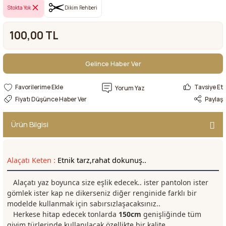
Stokta Yok
Dikim Rehberi
100,00 TL
Gelince Haber Ver
Gelince Haber Ver
Tavsiye Et
Yorum Yaz
Fiyatı Düşünce Haber Ver
Paylaş
Ürün Bilgisi
Alaçatı Keten :
Etnik
tarz,rahat dokunuş..
Alaçatı yaz boyunca size eşlik edecek.. ister pantolon ister
gömlek ister kap ne dikerseniz diğer renginide farklı bir
modelde kullanmak için sabırsızlaşacaksınız..
Herkese hitap edecek tonlarda
150cm
genişliğinde tüm
giyim türlerinde kullanılacak özellikte bir kalite..