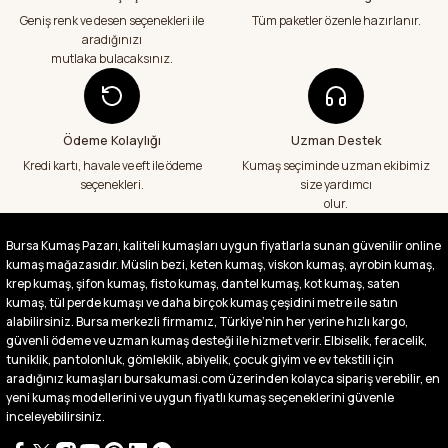
geçenlere teşekkür ediyorum
Geniş renk ve desen seçenekleri ile
Tüm paketler özenle hazırlanır.
Abdurrahman Samsur | 24/07/2026
aradığınızı
mutlaka bulacaksınız.
Aradığım kumaşçı artık hep buradan alış
veriş yapacağım in şa Allah çünkü 4 farklı
kumaş aldım hem ölçü olarak hem
görüntü,doku olarak çok memnun kaldım
Ödeme Kolaylığı
Uzman Destek
emeği geçenlere teşekkür ediyorum
Kredi kartı, havale ve eft ile ödeme
Kumaş seçiminde uzman ekibimiz
A... S... | 24/07/2026
seçenekleri.
size yardımcı
olur.
Fiyatlar uygun ve çok fazla seçenek var
başka bir yerde bu kadar çeşit görmedim
Bursa Kumaş Pazarı, kaliteli kumaşları uygun fiyatlarla sunan güvenilir online
büyük kolaylık emeği geçenlere teşekkür
kumaş mağazasıdır. Müslin bezi, keten kumaş, viskon kumaş, ayrobin kumaş,
ediyorum
krep kumaş, şifon kumaş, fisto kumaş, dantel kumaş, kot kumaş, saten
Abdurrahman Samsur | 24/07/2026
kumaş, tül perde kumaşı ve daha birçok kumaş çeşidini metre ile satın
alabilirsiniz. Bursa merkezli firmamız, Türkiye’nin her yerine hızlı kargo,
güvenli ödeme ve uzman kumaş desteği ile hizmet verir. Elbiselik, feracelik,
Buradan ikinci alışverişim ikisinden de çok
tuniklik, pantolonluk, gömleklik, abiyelik, çocuk giyim ve ev tekstili için
memnun kaldım teşekkürler.
aradığınız kumaşları bursakumasi.com üzerinden kolayca sipariş verebilir, en
Büşra Singeç | 02/07/2026
yeni kumaş modellerini ve uygun fiyatlı kumaş seçeneklerini güvenle
inceleyebilirsiniz.
Bursa kumaş pazarından defalarca kumaş