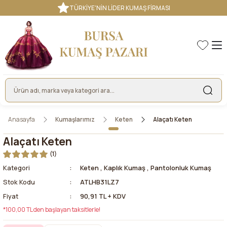
TÜRKİYE'NİN LİDER KUMAŞ FİRMASI
Anasayfa
Kumaşlarımız
Keten
Alaçatı Keten
Alaçatı Keten
(1)
Kategori
Keten
,
Kaplık Kumaş
,
Pantolonluk Kumaş
Stok Kodu
ATLHB31LZ7
Fiyat
90,91 TL + KDV
*100,00 TL den başlayan taksitlerle!