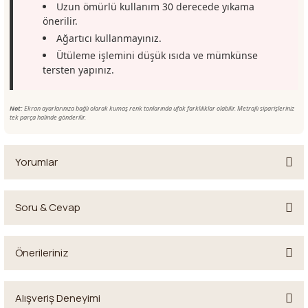
Uzun ömürlü kullanım 30 derecede yıkama
önerilir.
Ağartıcı kullanmayınız.
Ütüleme işlemini düşük ısıda ve mümkünse
tersten yapınız.
Not:
Ekran ayarlarınıza bağlı olarak kumaş renk tonlarında ufak farklılıklar olabilir. Metrajlı siparişleriniz
tek parça halinde gönderilir.
Yorumlar
Soru & Cevap
Yanlış ürün gönderimi
Önerileriniz
Ürün hakkında henüz soru sorulmamış.
Bu ürünü almıştım desenli başka bir yazlık keten gönderilmiş
Bu ürünün fiyat bilgisi, resim, ürün açıklamalarında ve diğer
Gulberi Yildirim | 04/07/2026
Alışveriş Deneyimi
konularda yetersiz gördüğünüz noktaları öneri formunu kullanarak
Soru Sor