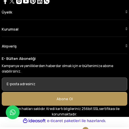
aldım videoda anlatılıp gosterildigi gibi
çıktı. bu zamana kadar sorun yaşamadım
uygun fiyatlarından ve kalitesinden dolayı
Üyelik
tercih ettiğim kumaşçi
D... Ç... | 27/06/2026
Kurumsal
Çok memnun kaldım,teşekkürler
Alışveriş
A... Y... | 13/06/2026
E- Bülten Aboneliği
Deneyimini Paylaş
Kampanya ve yeniliklerden haberdar olmak için e-bültenimize abone
olabilirsiniz.
Abone Ol
© Tüm hakları saklıdır. Kredi kartı bilgileriniz 256bit SSL sertifikası ile
korunmaktadır.
ideasoft
ile
e-
hazırlandı.
ticaret