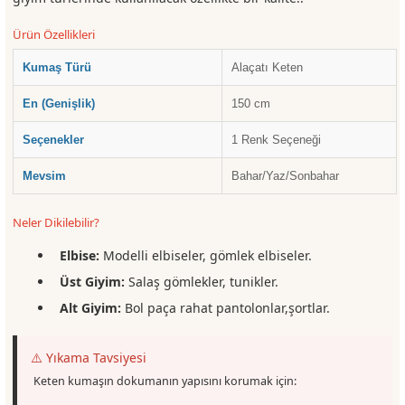
Ürün Özellikleri
Kumaş Türü
Alaçatı Keten
En (Genişlik)
150 cm
Seçenekler
1 Renk Seçeneği
Mevsim
Bahar/Yaz/Sonbahar
Neler Dikilebilir?
Elbise:
Modelli elbiseler, gömlek elbiseler.
Üst Giyim:
Salaş gömlekler, tunikler.
Alt Giyim:
Bol paça rahat pantolonlar,şortlar.
⚠️ Yıkama Tavsiyesi
Keten kumaşın dokumanın yapısını korumak için: