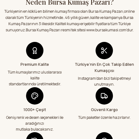
Neden Bursa Kumaş Pazarı?
Ürün açıklamasında eksik bilgiler bulunuyor.
Çok memnun kaldım hepsi çok kaliteli
Türkiyenin en köklü en bilinen kumaş firması olan Bursa Kumaş Pazarı,online
Ürün bilgilerinde hatalar bulunuyor.
S... S... | 03/08/2026
olarak tüm Türkiyenin hizmetinde..46 yıllık güven,kalite ve kampanya Bursa
Ürün fiyatı diğer sitelerden daha pahalı.
Kumaş Pazarının 3 ilkesidir.Kaliteli kumaşı erişebilir fiyatlara tüm Türkiye
Bu ürüne benzer farklı alternatifler olmalı.
sunuyoruz.Bursa Kumaş Pazarı resmi tek sitesi www.bursakumasi.com'dur.
Satıcı ilgili ve kısa sürede sorunsuz bir
şekilde kumaşlarımı aldım.Kumaşlar
hakkında sitedeki bilgilendirmeler
doğrultusunda kumaşlarımı aldım.Çok
memnun kaldım.Teşekkürler
E... Y... | 01/08/2026
Premium Kalite
Türkiye’nin En Çok Takip Edilen
Kumaşçısı
Gönder
Tüm kumaşlarımız uluslararası
Kumaşlar eksiksiz tertemiz bir şekilde geldi
kalite
Instagram’dan bizi takip etmeyi
çok teşekkür ediyorum
standartlarında üretilmektedir.
unutmayın.
Abdurrahman Samsur | 24/07/2026
Teslimatım özenli güzel hazırlanmış bir
şekilde geldi çok memnun kaldım emeği
1000+ Çeşit
Güvenli Kargo
geçenlere teşekkür ediyorum
Geniş renk ve desen seçenekleri ile
Tüm paketler özenle hazırlanır.
Abdurrahman Samsur | 24/07/2026
aradığınızı
mutlaka bulacaksınız.
Aradığım kumaşçı artık hep buradan alış