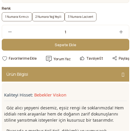
Renk
1 Numara Kırmızı
2 Numara Yağ Yeşili
3 Numara Lacivert
Sepete Ekle
Sepete Ekle
Tavsiye Et
Paylaş
Yorum Yaz
Ürün Bilgisi
Kaliteyi Hisset:
Bebekler Viskon
Göz alıcı yepyeni desemiz, eşsiz rengi ile soklarımızda! Hem
iddialı renk arayanlar hem de doğanın zarif dokunuşlarını
stiline yansıtmak isteyenler için kusursuz bir tasarımdır.
Piyasada o meşhur tiril tiril, dökümlü ve yumuşacık