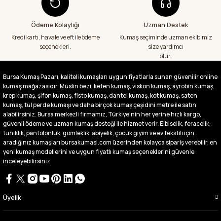
veriş yapacağım in şa Allah çünkü 4 farklı
kumaş aldım hem ölçü olarak hem
görüntü,doku olarak çok memnun kaldım
Ödeme Kolaylığı
Uzman Destek
emeği geçenlere teşekkür ediyorum
Kredi kartı, havale ve eft ile ödeme
Kumaş seçiminde uzman ekibimiz
A... S... | 24/07/2026
seçenekleri.
size yardımcı
olur.
Fiyatlar uygun ve çok fazla seçenek var
başka bir yerde bu kadar çeşit görmedim
Bursa Kumaş Pazarı, kaliteli kumaşları uygun fiyatlarla sunan güvenilir online
büyük kolaylık emeği geçenlere teşekkür
kumaş mağazasıdır. Müslin bezi, keten kumaş, viskon kumaş, ayrobin kumaş,
ediyorum
krep kumaş, şifon kumaş, fisto kumaş, dantel kumaş, kot kumaş, saten
Abdurrahman Samsur | 24/07/2026
kumaş, tül perde kumaşı ve daha birçok kumaş çeşidini metre ile satın
alabilirsiniz. Bursa merkezli firmamız, Türkiye’nin her yerine hızlı kargo,
güvenli ödeme ve uzman kumaş desteği ile hizmet verir. Elbiselik, feracelik,
Buradan ikinci alışverişim ikisinden de çok
tuniklik, pantolonluk, gömleklik, abiyelik, çocuk giyim ve ev tekstili için
memnun kaldım teşekkürler.
aradığınız kumaşları bursakumasi.com üzerinden kolayca sipariş verebilir, en
Büşra Singeç | 02/07/2026
yeni kumaş modellerini ve uygun fiyatlı kumaş seçeneklerini güvenle
inceleyebilirsiniz.
Bursa kumaş pazarından defalarca kumaş
aldım videoda anlatılıp gosterildigi gibi
çıktı. bu zamana kadar sorun yaşamadım
uygun fiyatlarından ve kalitesinden dolayı
Üyelik
tercih ettiğim kumaşçi
D... Ç... | 27/06/2026