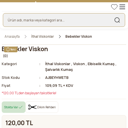
TÜRKİYE'NİN LİDER KUMAŞ FİRMASI
HER KUMAŞTA EN UYGUN FİYAT!
46 YILLIK BURSA KUMAŞ PAZARI GÜVENCESİ!
BURSA KUMAŞ PAZARI TEK RESMİ WEB SİTESİ!
Anasayfa
İthal Viskonlar
Bebekler Viskon
Bebekler Viskon
Yeni
(0)
Kategori
İthal Viskonlar
,
Viskon
,
Elbiselik Kumaş
,
Şalvarlık Kumaş
Stok Kodu
AJBEYHWETB
Fiyat
109,09 TL + KDV
*120,00 TL den başlayan taksitlerle!
Stokta Var
Dikim Rehberi
120,00 TL