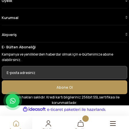
Üyelik
tercih ettiğim kumaşçi
D... Ç... | 27/06/2026
Kurumsal
Çok memnun kaldım,teşekkürler
Alışveriş
A... Y... | 13/06/2026
E- Bülten Aboneliği
Deneyimini Paylaş
Kampanya ve yeniliklerden haberdar olmak için e-bültenimize abone
olabilirsiniz.
Abone Ol
© Tüm hakları saklıdır. Kredi kartı bilgileriniz 256bit SSL sertifikası ile
korunmaktadır.
ideasoft
ile
e-
hazırlandı.
ticaret
paketleri