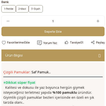
Renk
1-Pembe
2-Mavi
3-Siyah
Sepete Ekle
Sepete Ekle
Tavsiye Et
Paylaş
Yorum Yaz
Ürün Bilgisi
Çizgili Pamuklar:
Saf Pamuk..
⭐Dikkat süper fiyat
Kalitesi ve dokusu ile yaz boyunca hergün giymek
isteyeceğiniz terletmez yapıda
%100 pamuklu
üründür.
Giyimlik çizgili pamuklar bezleri içerisinde en özeli en şık
tarzda olanı..