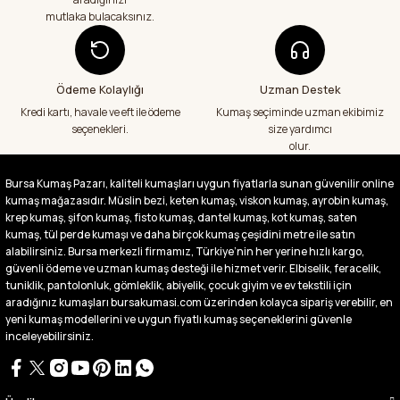
mutlaka bulacaksınız.
Aradığım kumaşçı artık hep buradan alış
veriş yapacağım in şa Allah çünkü 4 farklı
kumaş aldım hem ölçü olarak hem
görüntü,doku olarak çok memnun kaldım
Ödeme Kolaylığı
Uzman Destek
emeği geçenlere teşekkür ediyorum
Kredi kartı, havale ve eft ile ödeme
Kumaş seçiminde uzman ekibimiz
A... S... | 24/07/2026
seçenekleri.
size yardımcı
olur.
Fiyatlar uygun ve çok fazla seçenek var
başka bir yerde bu kadar çeşit görmedim
Bursa Kumaş Pazarı, kaliteli kumaşları uygun fiyatlarla sunan güvenilir online
büyük kolaylık emeği geçenlere teşekkür
kumaş mağazasıdır. Müslin bezi, keten kumaş, viskon kumaş, ayrobin kumaş,
ediyorum
krep kumaş, şifon kumaş, fisto kumaş, dantel kumaş, kot kumaş, saten
Abdurrahman Samsur | 24/07/2026
kumaş, tül perde kumaşı ve daha birçok kumaş çeşidini metre ile satın
alabilirsiniz. Bursa merkezli firmamız, Türkiye’nin her yerine hızlı kargo,
güvenli ödeme ve uzman kumaş desteği ile hizmet verir. Elbiselik, feracelik,
Buradan ikinci alışverişim ikisinden de çok
tuniklik, pantolonluk, gömleklik, abiyelik, çocuk giyim ve ev tekstili için
memnun kaldım teşekkürler.
aradığınız kumaşları bursakumasi.com üzerinden kolayca sipariş verebilir, en
Büşra Singeç | 02/07/2026
yeni kumaş modellerini ve uygun fiyatlı kumaş seçeneklerini güvenle
inceleyebilirsiniz.
Bursa kumaş pazarından defalarca kumaş
aldım videoda anlatılıp gosterildigi gibi
çıktı. bu zamana kadar sorun yaşamadım
uygun fiyatlarından ve kalitesinden dolayı