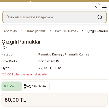
TÜRKİYE'NİN LİDER KUMAŞ FİRMASI
HER KUMAŞTA EN UYGUN FİYAT!
46 YILLIK BURSA KUMAŞ PAZARI GÜVENCESİ!
BURSA KUMAŞ PAZARI TEK RESMİ WEB SİTESİ!
Anasayfa
Kumaşlarımız
Pamuklu Kumaş
Çizgili Pamukla
Çizgili Pamuklar
(0)
Kategori
Pamuklu Kumaş
,
Pijamalık Kumaş
Stok Kodu
8Q59X82CUN
Fiyat
72,73 TL + KDV
*80,00 TL den başlayan taksitlerle!
Stokta Var
Dikim Rehberi
80,00 TL