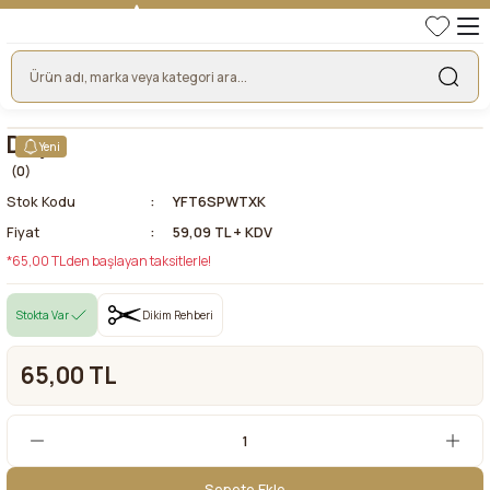
TÜRKİYE'NİN LİDER KUMAŞ FİRMASI
HER KUMAŞTA EN UYGUN FİYAT!
46 YILLIK BURSA KUMAŞ PAZARI GÜVENCESİ!
BURSA KUMAŞ PAZARI TEK RESMİ WEB SİTESİ!
Düş
Yeni
(0)
Stok Kodu
YFT6SPWTXK
Fiyat
59,09 TL + KDV
*65,00 TL den başlayan taksitlerle!
Stokta Var
Dikim Rehberi
65,00 TL
Sepete Ekle