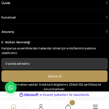
Üyelik
Çok memnun kaldım,teşekkürler
A... Y... | 13/06/2026
Kurumsal
Deneyimini Paylaş
Alışveriş
E- Bülten Aboneliği
Kampanya ve yeniliklerden haberdar olmak için e-bültenimize abone
olabilirsiniz.
Abone Ol
© Tüm hakları saklıdır. Kredi kartı bilgileriniz 256bit SSL sertifikası ile
korunmaktadır.
ideasoft
ile
e-
hazırlandı.
ticaret
paketleri