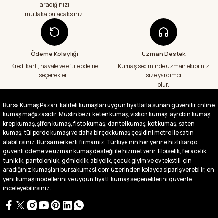
kumaş aldım hem ölçü olarak hem
aradığınızı
görüntü,doku olarak çok memnun kaldım
mutlaka bulacaksınız.
emeği geçenlere teşekkür ediyorum
A... S... | 24/07/2026
Ödeme Kolaylığı
Uzman Destek
Fiyatlar uygun ve çok fazla seçenek var
başka bir yerde bu kadar çeşit görmedim
Kredi kartı, havale ve eft ile ödeme
Kumaş seçiminde uzman ekibimiz
büyük kolaylık emeği geçenlere teşekkür
seçenekleri.
size yardımcı
ediyorum
olur.
Abdurrahman Samsur | 24/07/2026
Bursa Kumaş Pazarı, kaliteli kumaşları uygun fiyatlarla sunan güvenilir online
kumaş mağazasıdır. Müslin bezi, keten kumaş, viskon kumaş, ayrobin kumaş,
Buradan ikinci alışverişim ikisinden de çok
memnun kaldım teşekkürler.
krep kumaş, şifon kumaş, fisto kumaş, dantel kumaş, kot kumaş, saten
kumaş, tül perde kumaşı ve daha birçok kumaş çeşidini metre ile satın
Büşra Singeç | 02/07/2026
alabilirsiniz. Bursa merkezli firmamız, Türkiye’nin her yerine hızlı kargo,
güvenli ödeme ve uzman kumaş desteği ile hizmet verir. Elbiselik, feracelik,
tuniklik, pantolonluk, gömleklik, abiyelik, çocuk giyim ve ev tekstili için
Bursa kumaş pazarından defalarca kumaş
aldım videoda anlatılıp gosterildigi gibi
aradığınız kumaşları bursakumasi.com üzerinden kolayca sipariş verebilir, en
çıktı. bu zamana kadar sorun yaşamadım
yeni kumaş modellerini ve uygun fiyatlı kumaş seçeneklerini güvenle
uygun fiyatlarından ve kalitesinden dolayı
inceleyebilirsiniz.
tercih ettiğim kumaşçi
D... Ç... | 27/06/2026