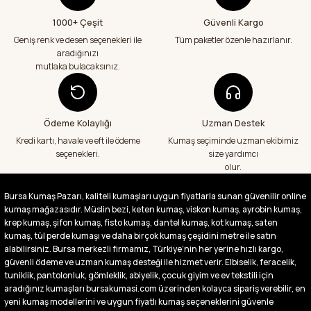
Teslimatım özenli güzel hazırlanmış bir
şekilde geldi çok memnun kaldım emeği
1000+ Çeşit
Güvenli Kargo
geçenlere teşekkür ediyorum
Geniş renk ve desen seçenekleri ile
Tüm paketler özenle hazırlanır.
Abdurrahman Samsur | 24/07/2026
aradığınızı
mutlaka bulacaksınız.
Aradığım kumaşçı artık hep buradan alış
veriş yapacağım in şa Allah çünkü 4 farklı
kumaş aldım hem ölçü olarak hem
görüntü,doku olarak çok memnun kaldım
Ödeme Kolaylığı
Uzman Destek
emeği geçenlere teşekkür ediyorum
Kredi kartı, havale ve eft ile ödeme
Kumaş seçiminde uzman ekibimiz
A... S... | 24/07/2026
seçenekleri.
size yardımcı
olur.
Fiyatlar uygun ve çok fazla seçenek var
başka bir yerde bu kadar çeşit görmedim
Bursa Kumaş Pazarı, kaliteli kumaşları uygun fiyatlarla sunan güvenilir online
büyük kolaylık emeği geçenlere teşekkür
kumaş mağazasıdır. Müslin bezi, keten kumaş, viskon kumaş, ayrobin kumaş,
ediyorum
krep kumaş, şifon kumaş, fisto kumaş, dantel kumaş, kot kumaş, saten
Abdurrahman Samsur | 24/07/2026
kumaş, tül perde kumaşı ve daha birçok kumaş çeşidini metre ile satın
alabilirsiniz. Bursa merkezli firmamız, Türkiye’nin her yerine hızlı kargo,
güvenli ödeme ve uzman kumaş desteği ile hizmet verir. Elbiselik, feracelik,
Buradan ikinci alışverişim ikisinden de çok
tuniklik, pantolonluk, gömleklik, abiyelik, çocuk giyim ve ev tekstili için
memnun kaldım teşekkürler.
aradığınız kumaşları bursakumasi.com üzerinden kolayca sipariş verebilir, en
Büşra Singeç | 02/07/2026
yeni kumaş modellerini ve uygun fiyatlı kumaş seçeneklerini güvenle