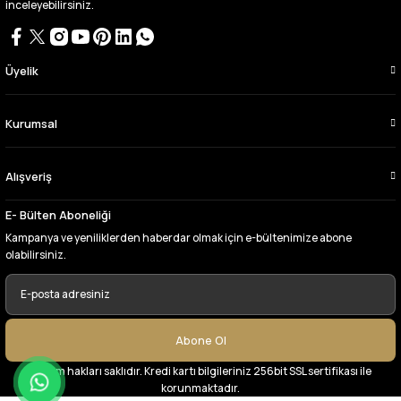
inceleyebilirsiniz.
Bursa kumaş pazarından defalarca kumaş
aldım videoda anlatılıp gosterildigi gibi
çıktı. bu zamana kadar sorun yaşamadım
uygun fiyatlarından ve kalitesinden dolayı
Üyelik
tercih ettiğim kumaşçi
D... Ç... | 27/06/2026
Kurumsal
Çok memnun kaldım,teşekkürler
Alışveriş
A... Y... | 13/06/2026
E- Bülten Aboneliği
Deneyimini Paylaş
Kampanya ve yeniliklerden haberdar olmak için e-bültenimize abone
olabilirsiniz.
Abone Ol
© Tüm hakları saklıdır. Kredi kartı bilgileriniz 256bit SSL sertifikası ile
korunmaktadır.