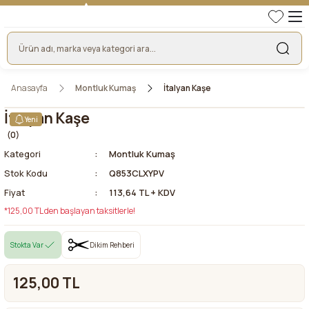
TÜRKİYE'NİN LİDER KUMAŞ FİRMASI
HER KUMAŞTA EN UYGUN FİYAT!
46 YILLIK BURSA KUMAŞ PAZARI GÜVENCESİ!
BURSA KUMAŞ PAZARI TEK RESMİ WEB SİTESİ!
Anasayfa
Montluk Kumaş
İtalyan Kaşe
İtalyan Kaşe
Yeni
(0)
Kategori
Montluk Kumaş
Stok Kodu
Q853CLXYPV
Fiyat
113,64 TL + KDV
*125,00 TL den başlayan taksitlerle!
Stokta Var
Dikim Rehberi
125,00 TL