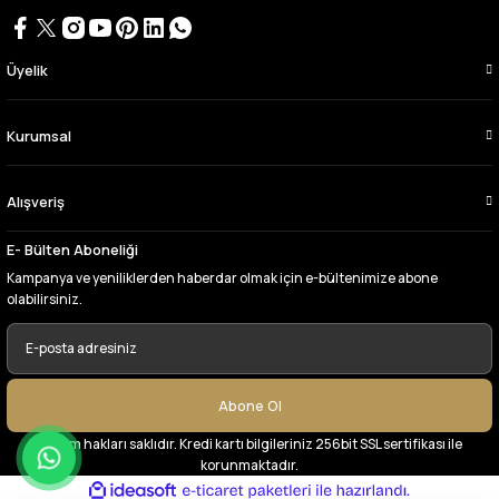
Bursa kumaş pazarından defalarca kumaş
aldım videoda anlatılıp gosterildigi gibi
çıktı. bu zamana kadar sorun yaşamadım
uygun fiyatlarından ve kalitesinden dolayı
Üyelik
tercih ettiğim kumaşçi
D... Ç... | 27/06/2026
Kurumsal
Çok memnun kaldım,teşekkürler
Alışveriş
A... Y... | 13/06/2026
E- Bülten Aboneliği
Deneyimini Paylaş
Kampanya ve yeniliklerden haberdar olmak için e-bültenimize abone
olabilirsiniz.
Abone Ol
© Tüm hakları saklıdır. Kredi kartı bilgileriniz 256bit SSL sertifikası ile
korunmaktadır.
ideasoft
ile
e-