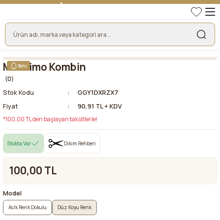
TÜRKİYE'NİN LİDER KUMAŞ FİRMASI
HER KUMAŞTA EN UYGUN FİYAT!
46 YILLIK BURSA KUMAŞ PAZARI GÜVENCESİ!
BURSA KUMAŞ PAZARI TEK RESMİ WEB SİTESİ!
Massimo Kombin
Yeni
(0)
Stok Kodu
GGY1DXRZX7
Fiyat
90,91 TL + KDV
*100,00 TL den başlayan taksitlerle!
Stokta Var
Dikim Rehberi
100,00 TL
Model
Acik Renk Dokulu
Düz Koyu Renk