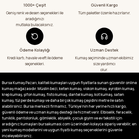
şekilde geldi çok memnun kaldım emeği
1000+ Çeşit
Güvenli Kargo
geçenlere teşekkür ediyorum
Geniş renk ve desen seçenekleri ile
Tüm paketler özenle hazırlanır.
Abdurrahman Samsur | 24/07/2026
aradığınızı
mutlaka bulacaksınız.
Aradığım kumaşçı artık hep buradan alış
veriş yapacağım in şa Allah çünkü 4 farklı
kumaş aldım hem ölçü olarak hem
görüntü,doku olarak çok memnun kaldım
Ödeme Kolaylığı
Uzman Destek
emeği geçenlere teşekkür ediyorum
Kredi kartı, havale ve eft ile ödeme
Kumaş seçiminde uzman ekibimiz
A... S... | 24/07/2026
seçenekleri.
size yardımcı
olur.
Fiyatlar uygun ve çok fazla seçenek var
başka bir yerde bu kadar çeşit görmedim
Bursa Kumaş Pazarı, kaliteli kumaşları uygun fiyatlarla sunan güvenilir online
büyük kolaylık emeği geçenlere teşekkür
kumaş mağazasıdır. Müslin bezi, keten kumaş, viskon kumaş, ayrobin kumaş,
ediyorum
krep kumaş, şifon kumaş, fisto kumaş, dantel kumaş, kot kumaş, saten
Abdurrahman Samsur | 24/07/2026
kumaş, tül perde kumaşı ve daha birçok kumaş çeşidini metre ile satın
alabilirsiniz. Bursa merkezli firmamız, Türkiye’nin her yerine hızlı kargo,
güvenli ödeme ve uzman kumaş desteği ile hizmet verir. Elbiselik, feracelik,
Buradan ikinci alışverişim ikisinden de çok
tuniklik, pantolonluk, gömleklik, abiyelik, çocuk giyim ve ev tekstili için
memnun kaldım teşekkürler.
aradığınız kumaşları bursakumasi.com üzerinden kolayca sipariş verebilir, en
Büşra Singeç | 02/07/2026
yeni kumaş modellerini ve uygun fiyatlı kumaş seçeneklerini güvenle
inceleyebilirsiniz.