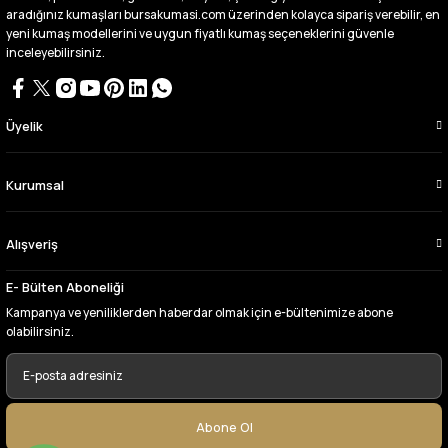
aldım videoda anlatılıp gosterildigi gibi
aradığınız kumaşları bursakumasi.com üzerinden kolayca sipariş verebilir, en
çıktı. bu zamana kadar sorun yaşamadım
yeni kumaş modellerini ve uygun fiyatlı kumaş seçeneklerini güvenle
uygun fiyatlarından ve kalitesinden dolayı
inceleyebilirsiniz.
tercih ettiğim kumaşçi
D... Ç... | 27/06/2026
Üyelik
Çok memnun kaldım,teşekkürler
A... Y... | 13/06/2026
Kurumsal
Deneyimini Paylaş
Alışveriş
E- Bülten Aboneliği
Kampanya ve yeniliklerden haberdar olmak için e-bültenimize abone
olabilirsiniz.
Abone Ol