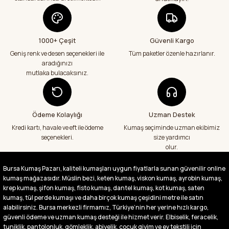
geçenlere teşekkür ediyorum
Abdurrahman Samsur | 24/07/2026
1000+ Çeşit
Güvenli Kargo
Aradığım kumaşçı artık hep buradan alış
veriş yapacağım in şa Allah çünkü 4 farklı
Geniş renk ve desen seçenekleri ile
Tüm paketler özenle hazırlanır.
kumaş aldım hem ölçü olarak hem
aradığınızı
görüntü,doku olarak çok memnun kaldım
mutlaka bulacaksınız.
emeği geçenlere teşekkür ediyorum
A... S... | 24/07/2026
Ödeme Kolaylığı
Uzman Destek
Fiyatlar uygun ve çok fazla seçenek var
başka bir yerde bu kadar çeşit görmedim
Kredi kartı, havale ve eft ile ödeme
Kumaş seçiminde uzman ekibimiz
büyük kolaylık emeği geçenlere teşekkür
seçenekleri.
size yardımcı
ediyorum
olur.
Abdurrahman Samsur | 24/07/2026
Bursa Kumaş Pazarı, kaliteli kumaşları uygun fiyatlarla sunan güvenilir online
kumaş mağazasıdır. Müslin bezi, keten kumaş, viskon kumaş, ayrobin kumaş,
Buradan ikinci alışverişim ikisinden de çok
memnun kaldım teşekkürler.
krep kumaş, şifon kumaş, fisto kumaş, dantel kumaş, kot kumaş, saten
kumaş, tül perde kumaşı ve daha birçok kumaş çeşidini metre ile satın
Büşra Singeç | 02/07/2026
alabilirsiniz. Bursa merkezli firmamız, Türkiye’nin her yerine hızlı kargo,
güvenli ödeme ve uzman kumaş desteği ile hizmet verir. Elbiselik, feracelik,
tuniklik, pantolonluk, gömleklik, abiyelik, çocuk giyim ve ev tekstili için
Bursa kumaş pazarından defalarca kumaş