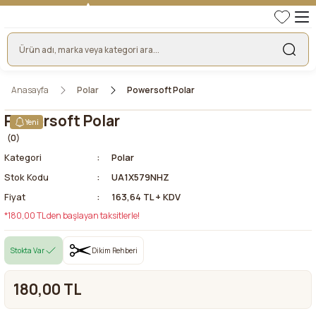
TÜRKİYE'NİN LİDER KUMAŞ FİRMASI
HER KUMAŞTA EN UYGUN FİYAT!
46 YILLIK BURSA KUMAŞ PAZARI GÜVENCESİ!
BURSA KUMAŞ PAZARI TEK RESMİ WEB SİTESİ!
Anasayfa
Polar
Powersoft Polar
Powersoft Polar
Yeni
(0)
Kategori
Polar
Stok Kodu
UA1X579NHZ
Fiyat
163,64 TL + KDV
*180,00 TL den başlayan taksitlerle!
Stokta Var
Dikim Rehberi
180,00 TL