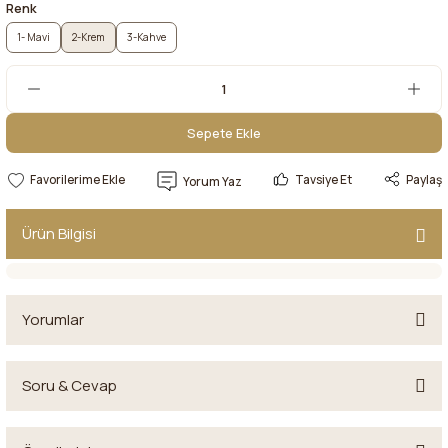
Renk
1- Mavi
2-Krem
3-Kahve
Sepete Ekle
Sepete Ekle
Tavsiye Et
Paylaş
Yorum Yaz
Ürün Bilgisi
Yorumlar
Soru & Cevap
Bu ürüne ilk yorumu siz yapın!