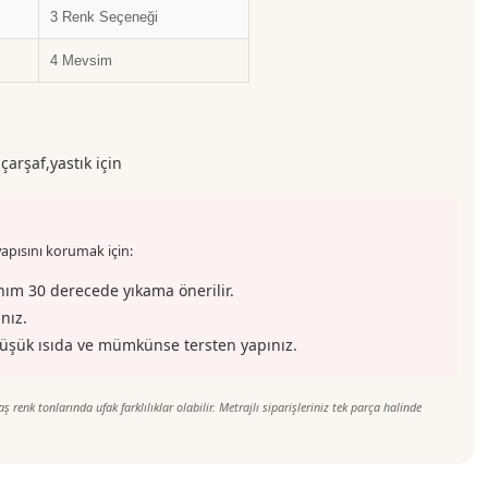
3 Renk Seçeneği
4 Mevsim
arşaf,yastık için
ısını korumak için:
ım 30 derecede yıkama önerilir.
nız.
üşük ısıda ve mümkünse tersten yapınız.
renk tonlarında ufak farklılıklar olabilir. Metrajlı siparişleriniz tek parça halinde