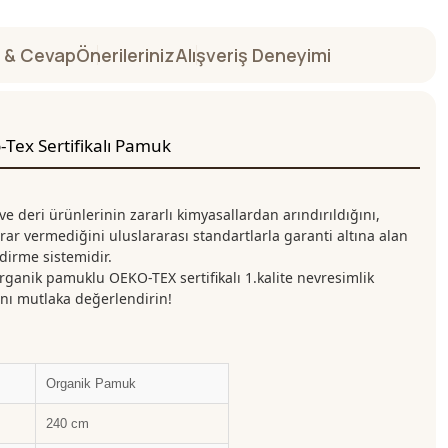
 & Cevap
Önerileriniz
Alışveriş Deneyimi
Tex Sertifikalı Pamuk
 ve deri ürünlerinin zararlı kimyasallardan arındırıldığını,
rar vermediğini uluslararası standartlarla garanti altına alan
dirme sistemidir.
ik pamuklu OEKO-TEX sertifikalı 1.kalite nevresimlik
ını mutlaka değerlendirin!
Organik Pamuk
240 cm