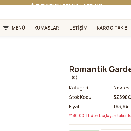
TÜRKİYE'NİN LİDER KUMAŞ FİRMASI
HER KUMAŞTA EN UYGUN FİYAT!
46 YILLIK BURSA KUMAŞ PAZARI GÜVENCESİ!
BURSA KUMAŞ PAZARI TEK RESMİ WEB SİTESİ!
MENÜ
KUMAŞLAR
İLETİŞİM
KARGO TAKİBİ
Romantik Gard
(0)
Kategori
Nevresi
Stok Kodu
3Z598C
Fiyat
163,64 
*130,00 TL den başlayan taksitle