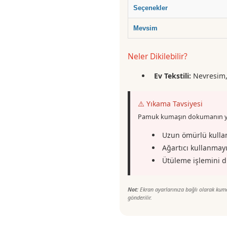
Seçenekler
Mevsim
Neler Dikilebilir?
Ev Tekstili:
Nevresim,ç
⚠️ Yıkama Tavsiyesi
Pamuk kumaşın dokumanın yap
Uzun ömürlü kullan
Ağartıcı kullanmayı
Ütüleme işlemini d
Not:
Ekran ayarlarınıza bağlı olarak kumaş 
gönderilir.