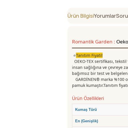
Ürün Bilgisi
Yorumlar
Soru
Romantik Garden :
Oeko-
⭐
Tanıtım Fiyatı
!
OEKO-TEX sertifikası, tekstil
insan sağlığına ve çevreye za
bağımsız bir test ve belgelen
GARDİNEN® marka %100 organ
pamuk kumaştır.Tanıtım fiyat
Ürün Özellikleri
Kumaş Türü
En (Genişlik)