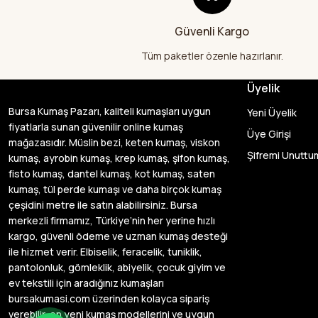
Güvenli Kargo
Tüm paketler özenle hazırlanır.
Üyelik
Bursa Kumaş Pazarı, kaliteli kumaşları uygun
Yeni Üyelik
fiyatlarla sunan güvenilir online kumaş
Üye Girişi
mağazasıdır. Müslin bezi, keten kumaş, viskon
Şifremi Unuttu
kumaş, ayrobin kumaş, krep kumaş, şifon kumaş,
fisto kumaş, dantel kumaş, kot kumaş, saten
kumaş, tül perde kumaşı ve daha birçok kumaş
çeşidini metre ile satın alabilirsiniz. Bursa
merkezli firmamız, Türkiye’nin her yerine hızlı
kargo, güvenli ödeme ve uzman kumaş desteği
ile hizmet verir. Elbiselik, feracelik, tuniklik,
pantolonluk, gömleklik, abiyelik, çocuk giyim ve
ev tekstili için aradığınız kumaşları
bursakumasi.com üzerinden kolayca sipariş
verebilir, en yeni kumaş modellerini ve uygun