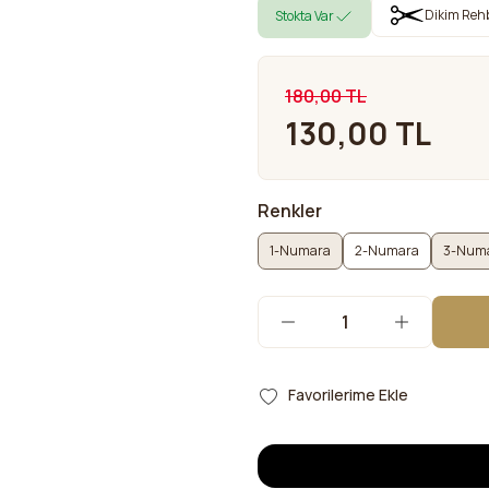
Dikim Reh
Stokta Var
180,00 TL
130,00 TL
Renkler
1-Numara
2-Numara
3-Num