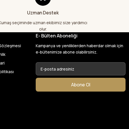
alış veriş
lı kumaş aldım
Uzman Destek
larak çok
şekkür ediyorum
Kumaş seçiminde uzman ekibimiz size yardımcı
olur.
E- Bülten Aboneliği
var başka bir yerde
 Sözleşmesi
Kampanya ve yeniliklerden haberdar olmak için
ylık emeği
e-bültenimize abone olabilirsiniz.
nlik
ari
26
olitikası
en de çok memnun
Abone Ol
 kumaş aldım
ktı. bu zamana
larından ve
umaşçi