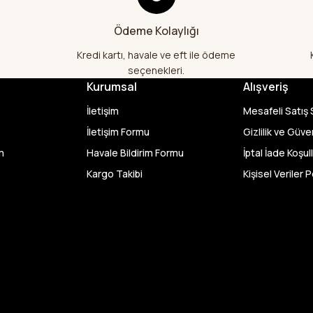
Aradığım kumaşçı artık hep buradan 
yapacağım in şa Allah çünkü 4 fark
Ödeme Kolaylığı
hem ölçü olarak hem görüntü,doku o
memnun kaldım emeği geçenlere te
Kredi kartı, havale ve eft ile ödeme
A... S... | 24/07/2026
seçenekleri.
Kurumsal
Alışveriş
Fiyatlar uygun ve çok fazla seçenek 
İletişim
Mesafeli Satış
bu kadar çeşit görmedim büyük kola
geçenlere teşekkür ediyorum
İletişim Formu
Gizlilik ve Güve
m
Havale Bildirim Formu
İptal İade Koşull
Abdurrahman Samsur | 24/07/20
Kargo Takibi
Kişisel Veriler P
Buradan ikinci alışverişim ikisind
kaldım teşekkürler.
Büşra Singeç | 02/07/2026
Bursa kumaş pazarından defalarca
videoda anlatılıp gosterildigi gibi çı
kadar sorun yaşamadım uygun fiyat
kalitesinden dolayı tercih ettiğim k