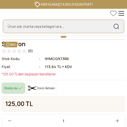
HER KUMAŞTA EN UYGUN FİYAT!
Senkron
Yeni
(0)
Stok Kodu
9YMCQ973RK
Fiyat
113,64 TL + KDV
*125,00 TL den başlayan taksitlerle!
Stokta Var
Dikim Rehberi
125,00 TL