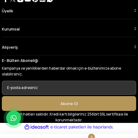
Üyelik
Çok memnun kaldım,teşekkürler
A... Y... | 13/06/2026
Kurumsal
Deneyimini Paylaş
Alışveriş
E- Bülten Aboneliği
Kampanya ve yeniliklerden haberdar olmak için e-bültenimize abone
olabilirsiniz.
Abone Ol
© Tüm hakları saklıdır. Kredi kartı bilgileriniz 256bit SSL sertifikası ile
korunmaktadır.
ideasoft
ile
e-
hazırlandı.
ticaret
paketleri
0